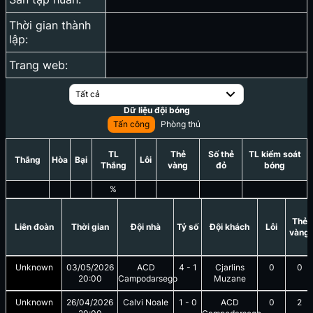
Thời gian thành
lập:
Trang web:
Tất cả
Dữ liệu đội bóng
Tấn công
Phòng thủ
TL
Thẻ
Số thẻ
TL kiểm soát
Thắng
Hòa
Bại
Lỗi
Thắng
vàng
đỏ
bóng
%
Thẻ
Liên đoàn
Thời gian
Đội nhà
Tỷ số
Đội khách
Lỗi
vàng
Unknown
03/05/2026
ACD
4
-
1
Cjarlins
0
0
20:00
Campodarsego
Muzane
Unknown
26/04/2026
Calvi Noale
1
-
0
ACD
0
2