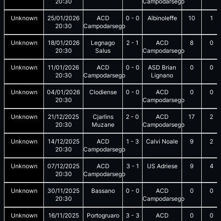
20:30
Campodarsego
Unknown
25/01/2026
ACD
0
-
0
Albinoleffe
10
1
20:30
Campodarsego
Unknown
18/01/2026
Legnago
2
-
1
ACD
8
0
20:30
Salus
Campodarsego
Unknown
11/01/2026
ACD
0
-
0
ASD Brian
0
0
20:30
Campodarsego
Lignano
Unknown
04/01/2026
Clodiense
0
-
0
ACD
0
0
20:30
Campodarsego
Unknown
21/12/2025
Cjarlins
2
-
0
ACD
17
2
20:30
Muzane
Campodarsego
Unknown
14/12/2025
ACD
1
-
3
Calvi Noale
9
2
20:30
Campodarsego
Unknown
07/12/2025
ACD
3
-
1
US Adriese
9
4
20:30
Campodarsego
Unknown
30/11/2025
Bassano
0
-
0
ACD
0
0
20:30
Campodarsego
Unknown
16/11/2025
Portogruaro
3
-
3
ACD
0
0