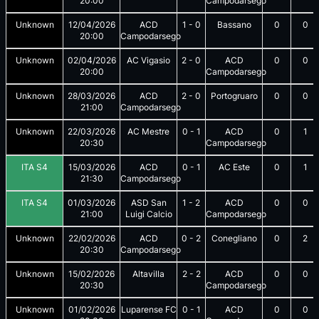
20:00
Campodarsego
Unknown
12/04/2026
ACD
1
-
0
Bassano
0
0
20:00
Campodarsego
Unknown
02/04/2026
AC Vigasio
2
-
0
ACD
0
0
20:00
Campodarsego
Unknown
28/03/2026
ACD
2
-
0
Portogruaro
0
0
21:00
Campodarsego
Unknown
22/03/2026
AC Mestre
0
-
1
ACD
0
1
20:30
Campodarsego
ITA S4
15/03/2026
ACD
0
-
1
AC Este
0
1
21:30
Campodarsego
ITA S4
01/03/2026
ASD San
1
-
2
ACD
0
0
21:00
Luigi Calcio
Campodarsego
Unknown
22/02/2026
ACD
0
-
2
Conegliano
0
2
20:30
Campodarsego
Unknown
15/02/2026
Altavilla
2
-
2
ACD
0
0
20:30
Campodarsego
Unknown
01/02/2026
Luparense FC
0
-
1
ACD
0
0