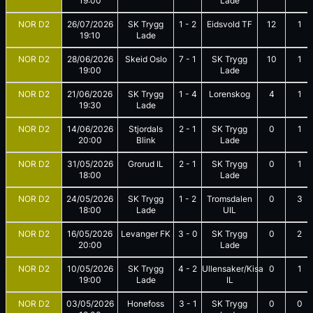
19:00
Lade
NOR D2
26/07/2026
SK Trygg
1
-
2
Eidsvold TF
12
1
19:10
Lade
NOR D2
28/06/2026
Skeid Oslo
7
-
1
SK Trygg
10
1
19:00
Lade
NOR D2
21/06/2026
SK Trygg
1
-
4
Lorenskog
4
1
19:30
Lade
NOR D2
14/06/2026
Stjordals
2
-
1
SK Trygg
0
1
20:00
Blink
Lade
NOR D2
31/05/2026
Grorud IL
2
-
1
SK Trygg
0
1
18:00
Lade
NOR D2
24/05/2026
SK Trygg
1
-
2
Tromsdalen
0
3
18:00
Lade
UIL
NOR D2
16/05/2026
Levanger FK
3
-
0
SK Trygg
0
2
20:00
Lade
NOR D2
10/05/2026
SK Trygg
4
-
2
Ullensaker/Kisa
0
1
19:00
Lade
IL
NOR D2
03/05/2026
Honefoss
3
-
1
SK Trygg
0
0