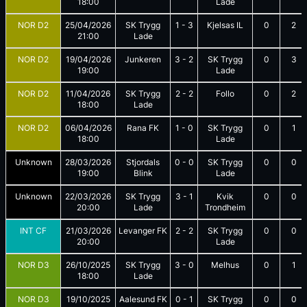
18:00
Lade
NOR D2
25/04/2026
SK Trygg
1
-
3
Kjelsas IL
0
2
21:00
Lade
NOR D2
19/04/2026
Junkeren
3
-
2
SK Trygg
0
3
19:00
Lade
NOR D2
11/04/2026
SK Trygg
2
-
2
Follo
0
2
18:00
Lade
NOR D2
06/04/2026
Rana FK
1
-
0
SK Trygg
0
1
18:00
Lade
Unknown
28/03/2026
Stjordals
0
-
0
SK Trygg
0
0
19:00
Blink
Lade
Unknown
22/03/2026
SK Trygg
3
-
1
Kvik
0
0
20:00
Lade
Trondheim
INT CF
21/03/2026
Levanger FK
2
-
2
SK Trygg
0
0
20:00
Lade
NOR D3
26/10/2025
SK Trygg
3
-
0
Melhus
0
1
18:00
Lade
NOR D3
19/10/2025
Aalesund FK
0
-
1
SK Trygg
0
0