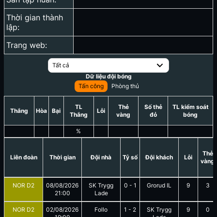
Thời gian thành
lập:
Trang web:
Tất cả
Dữ liệu đội bóng
Tấn công
Phòng thủ
TL
Thẻ
Số thẻ
TL kiểm soát
Thắng
Hòa
Bại
Lỗi
Thắng
vàng
đỏ
bóng
%
Thẻ
Liên đoàn
Thời gian
Đội nhà
Tỷ số
Đội khách
Lỗi
vàng
NOR D2
08/08/2026
SK Trygg
0
-
1
Grorud IL
9
3
21:00
Lade
NOR D2
02/08/2026
Follo
1
-
2
SK Trygg
9
0