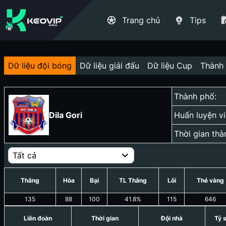
Trang chủ
Tips
Dữ liệu đội bóng
Dữ liệu giải đấu
Dữ liệu Cup
Thành 
Thành phố:
Dila Gori
Huấn luyện vi
Thời gian thà
Tất cả
Thắng
Hòa
Bại
TL Thắng
Lỗi
Thẻ vàng
135
88
100
41.8
%
115
646
Liên đoàn
Thời gian
Đội nhà
Tỷ 