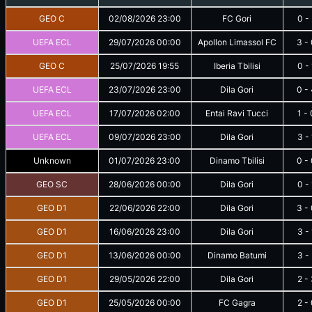
GEO C
02/08/2026
23:00
FC Gori
0
-
UEFA ECL
29/07/2026
00:00
Apollon Limassol FC
3
-
GEO C
25/07/2026
19:55
Iberia Tbilisi
0
-
UEFA ECL
23/07/2026
23:00
Dila Gori
0
-
UEFA ECL
17/07/2026
02:00
Entai Ravi Tucci
1
-
UEFA ECL
09/07/2026
23:00
Dila Gori
3
-
Unknown
01/07/2026
23:00
Dinamo Tbilisi
0
-
GEO SC
28/06/2026
00:00
Dila Gori
0
-
GEO D1
22/06/2026
22:00
Dila Gori
3
-
GEO D1
16/06/2026
23:00
Dila Gori
3
-
GEO D1
13/06/2026
00:00
Dinamo Batumi
3
-
GEO D1
29/05/2026
22:00
Dila Gori
2
-
GEO D1
25/05/2026
00:00
FC Gagra
2
-