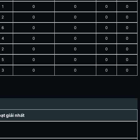
1
0
0
0
0
2
0
0
0
0
6
0
0
0
0
4
0
0
0
0
2
0
0
0
0
5
0
0
0
0
3
0
0
0
0
t giải nhất