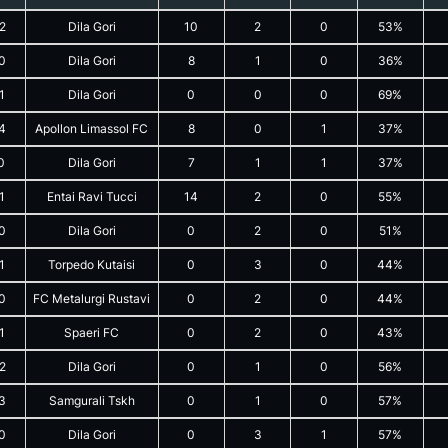
2
Dila Gori
10
2
0
53%
0
Dila Gori
8
1
0
36%
1
Dila Gori
0
0
0
69%
4
Apollon Limassol FC
8
0
1
37%
0
Dila Gori
7
1
1
37%
1
Entai Ravi Tucci
14
2
0
55%
0
Dila Gori
0
2
0
51%
1
Torpedo Kutaisi
0
3
0
44%
0
FC Metalurgi Rustavi
0
2
0
44%
1
Spaeri FC
0
2
0
43%
2
Dila Gori
0
1
0
56%
3
Samgurali Tskh
0
1
0
57%
0
Dila Gori
0
3
1
57%