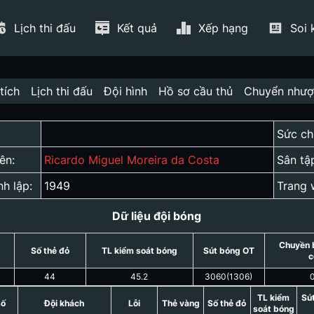
Lịch thi đấu
Kết quả
Xếp hạng
Soi 
tích
Lịch thi đấu
Đội hình
Hồ sơ cầu thủ
Chuyển như
Sức ch
ên:
Ricardo Miguel Moreira da Costa
Sân tậ
nh lập:
1949
Trang 
Dữ liệu đội bóng
Chuyền 
Số thẻ đỏ
TL kiểm soát bóng
Sút bóng OT
c
44
45.2
3060
(
1306
)
TL kiểm
Sú
số
Đội khách
Lỗi
Thẻ vàng
Số thẻ đỏ
soát bóng