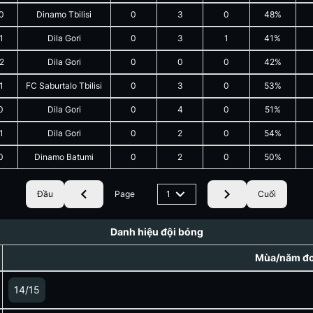
0
Dinamo Tbilisi
0
3
0
48%
1
Dila Gori
0
3
1
41%
2
Dila Gori
0
0
0
42%
1
FC Saburtalo Tbilisi
0
3
0
53%
0
Dila Gori
0
4
0
51%
1
Dila Gori
0
2
0
54%
0
Dinamo Batumi
0
2
0
50%
Đầu
Page
1
Cuối
Danh hiệu đội bóng
Mùa/năm đoạ
14/15