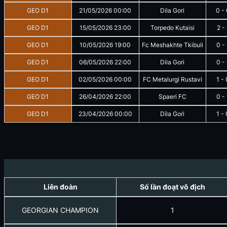
GEO D1
21/05/2026
00:00
Dila Gori
0
-
GEO D1
15/05/2026
23:00
Torpedo Kutaisi
2
-
GEO D1
10/05/2026
19:00
Fc Meshakhte Tkibuli
0
-
GEO D1
06/05/2026
22:00
Dila Gori
0
-
GEO D1
02/05/2026
00:00
FC Metalurgi Rustavi
1
-
GEO D1
26/04/2026
22:00
Spaeri FC
0
-
GEO D1
23/04/2026
00:00
Dila Gori
1
-
Liên đoàn
Số lần đoạt vô địch
GEORGIAN CHAMPION
1