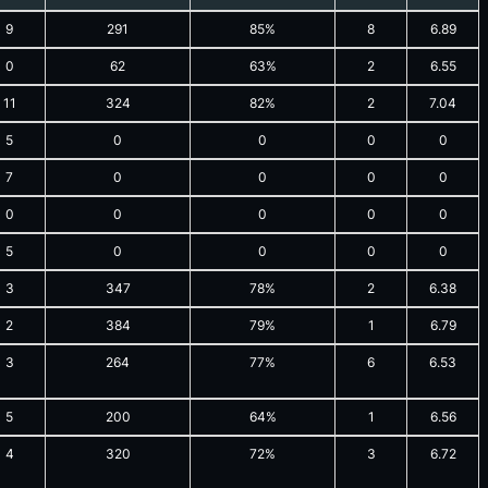
9
291
85%
8
6.89
0
62
63%
2
6.55
11
324
82%
2
7.04
5
0
0
0
0
7
0
0
0
0
0
0
0
0
0
5
0
0
0
0
3
347
78%
2
6.38
2
384
79%
1
6.79
3
264
77%
6
6.53
5
200
64%
1
6.56
4
320
72%
3
6.72