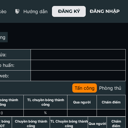
kèo
Hướng dẫn
ĐĂNG KÝ
ĐĂNG NHẬP
ợng
ứa:
p huấn:
web:
Tấn công
Phòng thủ
bóng thành
TL chuyền bóng thành
Qua người
Chấm điểm
ông
công
(
)
%
t bóng
Chuyền bóng thành
TL Chuyền bóng thành
Chấm
Qua người
OT
công
công
điểm