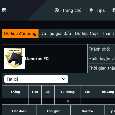
Trang chủ
Tips
Dữ liệu đội bóng
Dữ liệu giải đấu
Dữ liệu Cup
Thành 
Thành phố:
Llaneros FC
Huấn luyện vi
Thời gian thà
Tất cả
Thắng
Hòa
Bại
TL Thắng
Lỗi
Thẻ vàng
%
Liên đoàn
Thời gian
Đội nhà
Tỷ 