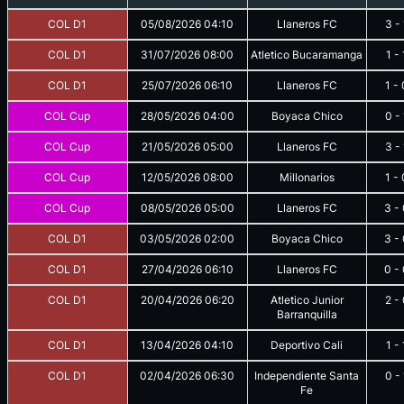
COL D1
05/08/2026
04:10
Llaneros FC
3
-
COL D1
31/07/2026
08:00
Atletico Bucaramanga
1
-
COL D1
25/07/2026
06:10
Llaneros FC
1
-
COL Cup
28/05/2026
04:00
Boyaca Chico
0
-
COL Cup
21/05/2026
05:00
Llaneros FC
3
-
COL Cup
12/05/2026
08:00
Millonarios
1
-
COL Cup
08/05/2026
05:00
Llaneros FC
3
-
COL D1
03/05/2026
02:00
Boyaca Chico
3
-
COL D1
27/04/2026
06:10
Llaneros FC
0
-
COL D1
20/04/2026
06:20
Atletico Junior
2
-
Barranquilla
COL D1
13/04/2026
04:10
Deportivo Cali
1
-
COL D1
02/04/2026
06:30
Independiente Santa
0
-
Fe