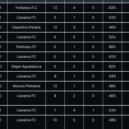
1
Fortaleza F.C
12
4
0
43%
1
Llaneros FC
3
1
0
33%
0
Deportivo Pereira
12
3
0
46%
1
Llaneros FC
0
5
1
52%
1
Patriotas FC
0
1
0
66%
0
Llaneros FC
0
5
0
42%
0
Depor Aguablanca
0
2
0
62%
0
Llaneros FC
8
1
0
54%
0
Alianza Petrolera
12
1
0
58%
0
Llaneros FC
8
2
0
46%
1
Llaneros FC
7
4
1
33%
1
Llaneros FC
10
5
0
48%