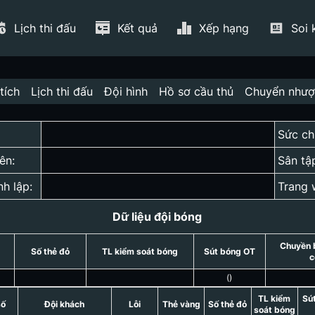
Lịch thi đấu
Kết quả
Xếp hạng
Soi 
tích
Lịch thi đấu
Đội hình
Hồ sơ cầu thủ
Chuyển như
Sức ch
ên:
Sân tậ
nh lập:
Trang 
Dữ liệu đội bóng
Chuyền 
Số thẻ đỏ
TL kiểm soát bóng
Sút bóng OT
c
(
)
TL kiểm
Sú
số
Đội khách
Lỗi
Thẻ vàng
Số thẻ đỏ
soát bóng