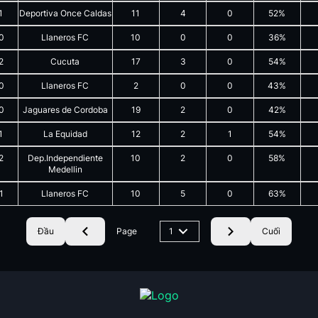
1
Deportiva Once Caldas
11
4
0
52%
0
Llaneros FC
10
0
0
36%
2
Cucuta
17
3
0
54%
0
Llaneros FC
2
0
0
43%
0
Jaguares de Cordoba
19
2
0
42%
1
La Equidad
12
2
1
54%
2
Dep.Independiente
10
2
0
58%
Medellin
1
Llaneros FC
10
5
0
63%
Đầu
Page
1
Cuối