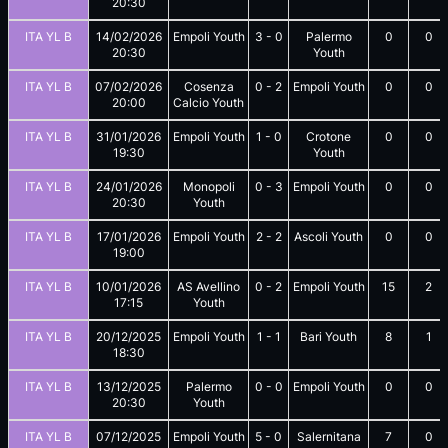
20:30
ITA YL B
14/02/2026
Empoli Youth
3
-
0
Palermo
0
0
20:30
Youth
ITA YL B
07/02/2026
Cosenza
0
-
2
Empoli Youth
0
0
20:00
Calcio Youth
ITA YL B
31/01/2026
Empoli Youth
1
-
0
Crotone
0
0
19:30
Youth
ITA YL B
24/01/2026
Monopoli
0
-
3
Empoli Youth
0
0
20:30
Youth
ITA YL B
17/01/2026
Empoli Youth
2
-
2
Ascoli Youth
0
0
19:00
ITA YL B
10/01/2026
AS Avellino
0
-
2
Empoli Youth
15
2
17:15
Youth
ITA YL B
20/12/2025
Empoli Youth
1
-
1
Bari Youth
8
1
18:30
ITA YL B
13/12/2025
Palermo
0
-
0
Empoli Youth
0
0
20:30
Youth
ITA YL B
07/12/2025
Empoli Youth
5
-
0
Salernitana
7
0