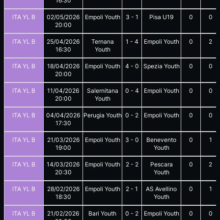
16:30
ITA YL B
02/05/2026
Empoli Youth
3
-
1
Pisa U19
0
0
20:00
ITA YL B
25/04/2026
Ternana
1
-
4
Empoli Youth
0
2
16:30
Youth
ITA YL B
18/04/2026
Empoli Youth
4
-
0
Spezia Youth
0
0
20:00
ITA YL B
11/04/2026
Salernitana
0
-
4
Empoli Youth
0
0
20:00
Youth
ITA YL B
04/04/2026
Perugia Youth
0
-
2
Empoli Youth
0
0
17:30
ITA YL B
21/03/2026
Empoli Youth
3
-
0
Benevento
0
1
19:00
Youth
ITA YL B
14/03/2026
Empoli Youth
2
-
2
Pescara
0
2
20:30
Youth
ITA YL B
28/02/2026
Empoli Youth
2
-
1
AS Avellino
0
1
18:30
Youth
ITA YL B
21/02/2026
Bari Youth
0
-
2
Empoli Youth
0
0