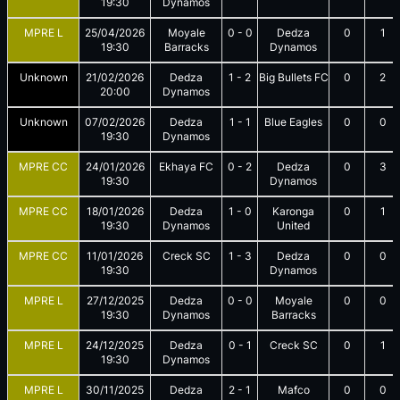
19:30
Dynamos
MPRE L
25/04/2026
Moyale
0
-
0
Dedza
0
1
19:30
Barracks
Dynamos
Unknown
21/02/2026
Dedza
1
-
2
Big Bullets FC
0
2
20:00
Dynamos
Unknown
07/02/2026
Dedza
1
-
1
Blue Eagles
0
0
19:30
Dynamos
MPRE CC
24/01/2026
Ekhaya FC
0
-
2
Dedza
0
3
19:30
Dynamos
MPRE CC
18/01/2026
Dedza
1
-
0
Karonga
0
1
19:30
Dynamos
United
MPRE CC
11/01/2026
Creck SC
1
-
3
Dedza
0
0
19:30
Dynamos
MPRE L
27/12/2025
Dedza
0
-
0
Moyale
0
0
19:30
Dynamos
Barracks
MPRE L
24/12/2025
Dedza
0
-
1
Creck SC
0
1
19:30
Dynamos
MPRE L
30/11/2025
Dedza
2
-
1
Mafco
0
0