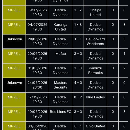
19:30
Dynamos
MPRE L
19/07/2026
Dedza
1
-
2
Chitipa
0
0
19:30
Dynamos
United
MPRE L
04/07/2026
Karonga
1
-
3
Dedza
0
3
19:30
United
Dynamos
Unknown
28/06/2026
Dedza
1
-
1
Be Forward
0
3
19:30
Dynamos
Wanderers
MPRE L
20/06/2026
Mafco
3
-
0
Dedza
0
1
19:30
Dynamos
MPRE L
31/05/2026
Dedza
1
-
0
Kamuzu
0
2
19:30
Dynamos
Barracks
Unknown
24/05/2026
Masters
4
-
0
Dedza
0
0
23:00
Security
Dynamos
MPRE L
17/05/2026
Dedza
0
-
2
Blue Eagles
0
0
19:30
Dynamos
MPRE L
10/05/2026
Red Lions FC
3
-
0
Dedza
0
3
19:30
Dynamos
MPRE L
03/05/2026
Dedza
0
-
1
Civo United
0
0