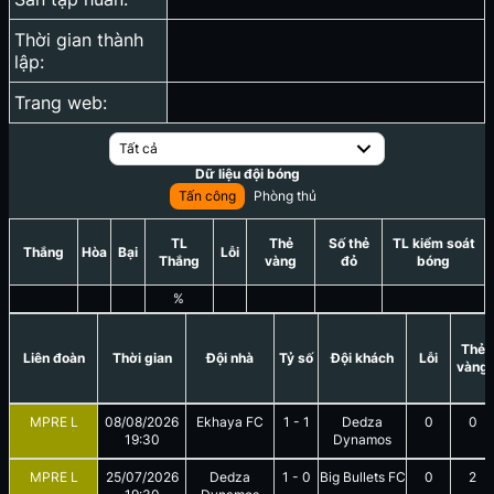
Thời gian thành
lập:
Trang web:
Tất cả
Dữ liệu đội bóng
Tấn công
Phòng thủ
TL
Thẻ
Số thẻ
TL kiểm soát
Thắng
Hòa
Bại
Lỗi
Thắng
vàng
đỏ
bóng
%
Thẻ
Liên đoàn
Thời gian
Đội nhà
Tỷ số
Đội khách
Lỗi
vàng
MPRE L
08/08/2026
Ekhaya FC
1
-
1
Dedza
0
0
19:30
Dynamos
MPRE L
25/07/2026
Dedza
1
-
0
Big Bullets FC
0
2