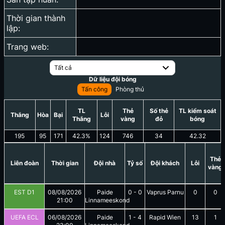
Thời gian thành
lập:
Trang web:
Tất cả
Dữ liệu đội bóng
Tấn công
Phòng thủ
TL
Thẻ
Số thẻ
TL kiểm soát
Thắng
Hòa
Bại
Lỗi
Thắng
vàng
đỏ
bóng
195
95
171
42.3
%
124
746
34
42.32
Thẻ
Liên đoàn
Thời gian
Đội nhà
Tỷ số
Đội khách
Lỗi
vàng
EST D1
08/08/2026
Paide
0
-
0
Vaprus Parnu
0
0
21:00
Linnameeskond
UEFA ECL
06/08/2026
Paide
1
-
4
Rapid Wien
13
1