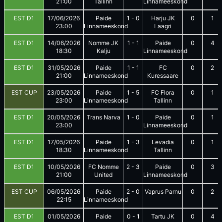
21:00
Tallinn
Linnameeskond
EST D1
17/06/2026
Paide
1
-
0
Harju JK
0
1
23:00
Linnameeskond
Laagri
EST D1
14/06/2026
Nomme JK
1
-
1
Paide
0
4
18:30
Kalju
Linnameeskond
EST D1
31/05/2026
Paide
1
-
1
FC
0
2
21:00
Linnameeskond
Kuressaare
EST CUP
23/05/2026
Paide
1
-
5
FC Flora
0
1
23:00
Linnameeskond
Tallinn
EST D1
20/05/2026
Trans Narva
1
-
0
Paide
0
1
23:00
Linnameeskond
EST D1
17/05/2026
Paide
1
-
3
Levadia
0
1
18:30
Linnameeskond
Tallinn
EST D1
10/05/2026
FC Nomme
2
-
3
Paide
0
3
21:00
United
Linnameeskond
EST CUP
06/05/2026
Paide
2
-
0
Vaprus Parnu
0
2
22:15
Linnameeskond
EST D1
01/05/2026
Paide
0
-
1
Tartu JK
0
4