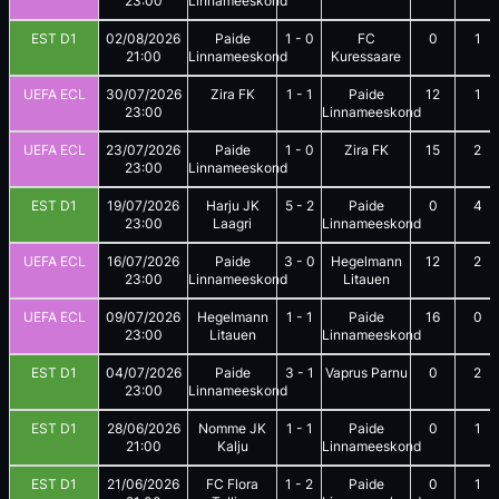
23:00
Linnameeskond
EST D1
02/08/2026
Paide
1
-
0
FC
0
1
21:00
Linnameeskond
Kuressaare
UEFA ECL
30/07/2026
Zira FK
1
-
1
Paide
12
1
23:00
Linnameeskond
UEFA ECL
23/07/2026
Paide
1
-
0
Zira FK
15
2
23:00
Linnameeskond
EST D1
19/07/2026
Harju JK
5
-
2
Paide
0
4
23:00
Laagri
Linnameeskond
UEFA ECL
16/07/2026
Paide
3
-
0
Hegelmann
12
2
23:00
Linnameeskond
Litauen
UEFA ECL
09/07/2026
Hegelmann
1
-
1
Paide
16
0
23:00
Litauen
Linnameeskond
EST D1
04/07/2026
Paide
3
-
1
Vaprus Parnu
0
2
23:00
Linnameeskond
EST D1
28/06/2026
Nomme JK
1
-
1
Paide
0
1
21:00
Kalju
Linnameeskond
EST D1
21/06/2026
FC Flora
1
-
2
Paide
0
1