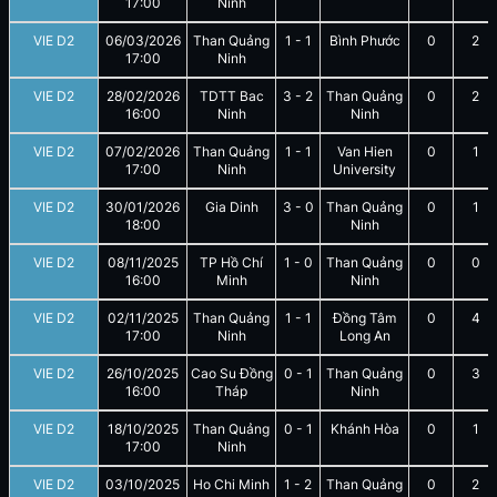
17:00
Ninh
VIE D2
06/03/2026
Than Quảng
1
-
1
Bình Phước
0
2
17:00
Ninh
VIE D2
28/02/2026
TDTT Bac
3
-
2
Than Quảng
0
2
16:00
Ninh
Ninh
VIE D2
07/02/2026
Than Quảng
1
-
1
Van Hien
0
1
17:00
Ninh
University
VIE D2
30/01/2026
Gia Dinh
3
-
0
Than Quảng
0
1
18:00
Ninh
VIE D2
08/11/2025
TP Hồ Chí
1
-
0
Than Quảng
0
0
16:00
Minh
Ninh
VIE D2
02/11/2025
Than Quảng
1
-
1
Đồng Tâm
0
4
17:00
Ninh
Long An
VIE D2
26/10/2025
Cao Su Đồng
0
-
1
Than Quảng
0
3
16:00
Tháp
Ninh
VIE D2
18/10/2025
Than Quảng
0
-
1
Khánh Hòa
0
1
17:00
Ninh
VIE D2
03/10/2025
Ho Chi Minh
1
-
2
Than Quảng
0
2