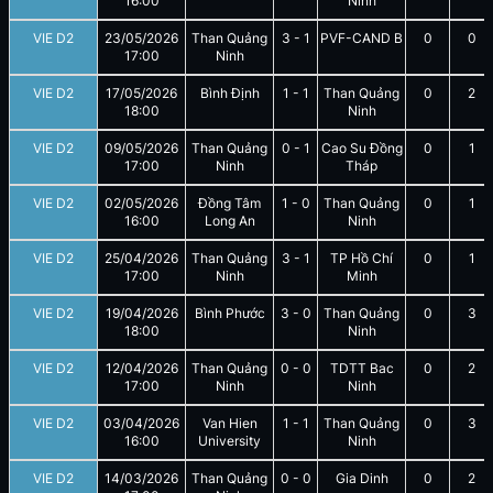
16:00
Ninh
VIE D2
23/05/2026
Than Quảng
3
-
1
PVF-CAND B
0
0
17:00
Ninh
VIE D2
17/05/2026
Bình Định
1
-
1
Than Quảng
0
2
18:00
Ninh
VIE D2
09/05/2026
Than Quảng
0
-
1
Cao Su Đồng
0
1
17:00
Ninh
Tháp
VIE D2
02/05/2026
Đồng Tâm
1
-
0
Than Quảng
0
1
16:00
Long An
Ninh
VIE D2
25/04/2026
Than Quảng
3
-
1
TP Hồ Chí
0
1
17:00
Ninh
Minh
VIE D2
19/04/2026
Bình Phước
3
-
0
Than Quảng
0
3
18:00
Ninh
VIE D2
12/04/2026
Than Quảng
0
-
0
TDTT Bac
0
2
17:00
Ninh
Ninh
VIE D2
03/04/2026
Van Hien
1
-
1
Than Quảng
0
3
16:00
University
Ninh
VIE D2
14/03/2026
Than Quảng
0
-
0
Gia Dinh
0
2