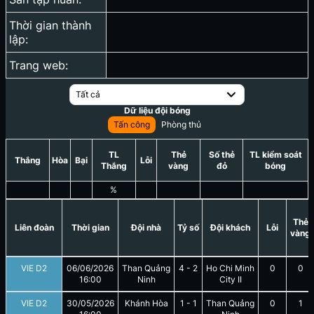
Thời gian thành
lập:
Trang web:
Tất cả
Dữ liệu đội bóng
Tấn công
Phòng thủ
TL
Thẻ
Số thẻ
TL kiểm soát
Thắng
Hòa
Bại
Lỗi
Thắng
vàng
đỏ
bóng
%
Thẻ
Liên đoàn
Thời gian
Đội nhà
Tỷ số
Đội khách
Lỗi
vàng
VIE D2
06/06/2026
Than Quảng
4
-
2
Ho Chi Minh
0
0
16:00
Ninh
City II
VIE D2
30/05/2026
Khánh Hòa
1
-
1
Than Quảng
0
1