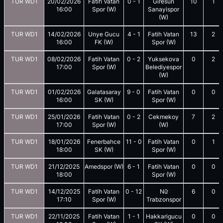
TUR WD1
20/02/2026
Fatih Vatan
0
-
1
Giresun
10
1
16:00
Spor (W)
Sanayispor
(W)
TUR WD1
14/02/2026
Unye Gucu
4
-
1
Fatih Vatan
13
2
16:00
FK (W)
Spor (W)
TUR WD1
08/02/2026
Fatih Vatan
0
-
2
Yuksekova
0
2
17:00
Spor (W)
Belediyespor
(W)
TUR WD1
01/02/2026
Galatasaray
9
-
0
Fatih Vatan
0
0
16:00
SK (W)
Spor (W)
TUR WD1
25/01/2026
Fatih Vatan
0
-
2
Cekmekoy
7
2
17:00
Spor (W)
(W)
TUR WD1
18/01/2026
Fenerbahce
11
-
0
Fatih Vatan
0
1
18:00
SK (W)
Spor (W)
TUR WD1
21/12/2025
Amedspor (W)
6
-
1
Fatih Vatan
0
0
18:00
Spor (W)
TUR WD1
14/12/2025
Fatih Vatan
0
-
12
Nữ
6
0
17:10
Spor (W)
Trabzonspor
TUR WD1
22/11/2025
Fatih Vatan
1
-
1
Hakkarigucu
0
0