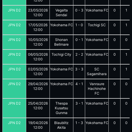
12:00
JPN D2
23/05/2026
Vegalta
0
-
3
Yokohama FC
0
1
12:00
Sendai
JPN D2
17/05/2026
Yokohama FC
1
-
0
Tochigi SC
0
1
12:00
JPN D2
10/05/2026
Shonan
0
-
1
Yokohama FC
0
0
12:00
Bellmare
JPN D2
06/05/2026
Tochigi City
2
-
2
Yokohama FC
0
1
12:00
JPN D2
02/05/2026
Yokohama FC
3
-
3
SC
0
1
12:00
Sagamihara
JPN D2
29/04/2026
Yokohama FC
4
-
1
Vanraure
0
0
12:00
Hachinohe
FC
JPN D2
25/04/2026
Thespa
3
-
1
Yokohama FC
0
0
12:00
Kusatsu
Gunma
JPN D2
19/04/2026
Blaublitz
1
-
3
Yokohama FC
0
0
12:00
Akita