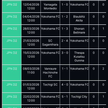
JPN D2
12/04/2026
Yamagata
1
-
0
Yokohama FC
0
0
12:00
Montedio
JPN D2
04/04/2026
Yokohama FC
1
-
2
Blaublitz
0
0
12:00
Akita
JPN D2
28/03/2026
Yokohama FC
1
-
3
Shonan
0
1
12:00
Bellmare
JPN D2
21/03/2026
SC
2
-
4
Yokohama FC
0
0
12:00
Sagamihara
JPN D2
15/03/2026
Yokohama FC
3
-
0
Thespa
0
0
12:00
Kusatsu
Gunma
JPN D2
08/03/2026
Vanraure
1
-
1
Yokohama FC
0
2
11:00
Hachinohe
FC
JPN D2
01/03/2026
Tochigi SC
4
-
0
Yokohama FC
0
0
12:00
JPN D2
22/02/2026
Yokohama FC
5
-
1
Tochigi City
0
1
12:00