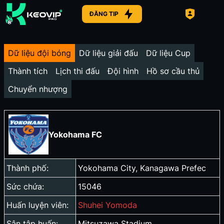
ĐĂNG TIP
Dữ liệu đội bóng
Dữ liệu giải đấu
Dữ liệu Cup
Thành tích
Lịch thi đấu
Đội hình
Hồ sơ cầu thủ
Chuyển nhượng
Yokohama FC
Thành phố:
Yokohama City, Kanagawa Prefec
Sức chứa:
15046
Huấn luyện viên:
Shuhei Yomoda
Sân tập huấn:
Mitsuzawa Stadium