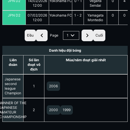
JPN D2
14/02/2026
Yokohama FC
0
-
1
Vegalta
0
4
12:00
Sendai
JPN D2
07/02/2026
Yokohama FC
1
-
2
Yamagata
0
0
12:00
Montedio
Đầu
Page
1
Cuối
Danh hiệu đội bóng
Liên
Số lần
Mùa/năm đoạt giải nhất
đoàn
đoạt vô
địch
Japanese
second
1
2006
league
Champion
WINNER OF THE
JAPANESE
2
2000
1999
AMATEUR
CHAMPIONSHIP