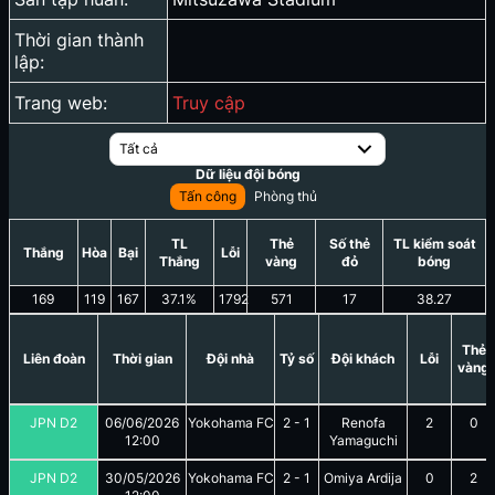
Thời gian thành
lập:
Trang web:
Truy cập
Tất cả
Dữ liệu đội bóng
Tấn công
Phòng thủ
TL
Thẻ
Số thẻ
TL kiểm soát
Thắng
Hòa
Bại
Lỗi
Thắng
vàng
đỏ
bóng
169
119
167
37.1
%
1792
571
17
38.27
Thẻ
Liên đoàn
Thời gian
Đội nhà
Tỷ số
Đội khách
Lỗi
vàng
JPN D2
06/06/2026
Yokohama FC
2
-
1
Renofa
2
0
12:00
Yamaguchi
JPN D2
30/05/2026
Yokohama FC
2
-
1
Omiya Ardija
0
2