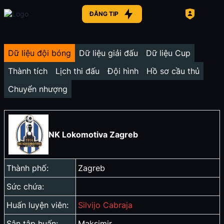
ĐĂNG TIP
Dữ liệu đội bóng
Dữ liệu giải đấu
Dữ liệu Cup
Thành tích
Lịch thi đấu
Đội hình
Hồ sơ cầu thủ
Chuyển nhượng
NK Lokomotiva Zagreb
Thành phố:
Zagreb
Sức chứa:
Huấn luyện viên:
Silvijo Cabraja
Sân tập huấn:
Maksimir