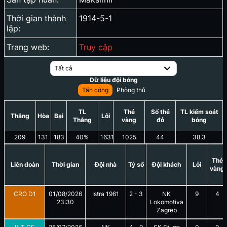
Thời gian thành
1914-5-1
lập:
Trang web:
Truy cập
Tất cả
Dữ liệu đội bóng
Tấn công
Phòng thủ
TL
Thẻ
Số thẻ
TL kiểm soát
Thắng
Hòa
Bại
Lỗi
Thắng
vàng
đỏ
bóng
209
131
183
40
%
1631
1025
44
38.3
Thẻ
Liên đoàn
Thời gian
Đội nhà
Tỷ số
Đội khách
Lỗi
vàng
CRO D1
01/08/2026
Istra 1961
2
-
3
NK
9
4
23:30
Lokomotiva
Zagreb