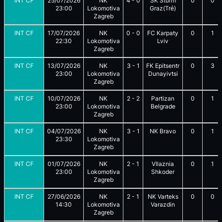
INT CF
25/07/2026
NK
4
-
0
SK Sturm
0
0
23:00
Lokomotiva
Graz(Trẻ)
Zagreb
INT CF
17/07/2026
NK
0
-
0
FC Karpaty
0
1
22:30
Lokomotiva
Lviv
Zagreb
INT CF
13/07/2026
NK
3
-
1
FK Epitsentr
0
3
23:00
Lokomotiva
Dunayivtsi
Zagreb
INT CF
10/07/2026
NK
2
-
2
Partizan
0
1
23:00
Lokomotiva
Belgrade
Zagreb
INT CF
04/07/2026
NK
3
-
1
NK Bravo
0
1
23:30
Lokomotiva
Zagreb
INT CF
01/07/2026
NK
2
-
1
Vllaznia
0
1
23:00
Lokomotiva
Shkoder
Zagreb
INT CF
27/06/2026
NK
2
-
1
NK Varteks
0
0
14:30
Lokomotiva
Varazdin
Zagreb