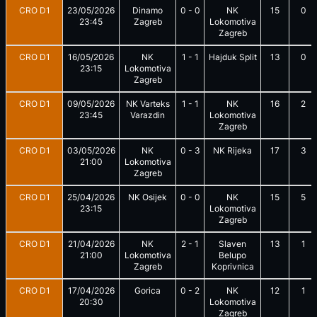
CRO D1
23/05/2026
Dinamo
0
-
0
NK
15
0
23:45
Zagreb
Lokomotiva
Zagreb
CRO D1
16/05/2026
NK
1
-
1
Hajduk Split
13
0
23:15
Lokomotiva
Zagreb
CRO D1
09/05/2026
NK Varteks
1
-
1
NK
16
2
23:45
Varazdin
Lokomotiva
Zagreb
CRO D1
03/05/2026
NK
0
-
3
NK Rijeka
17
3
21:00
Lokomotiva
Zagreb
CRO D1
25/04/2026
NK Osijek
0
-
0
NK
15
5
23:15
Lokomotiva
Zagreb
CRO D1
21/04/2026
NK
2
-
1
Slaven
13
1
21:00
Lokomotiva
Belupo
Zagreb
Koprivnica
CRO D1
17/04/2026
Gorica
0
-
2
NK
12
1
20:30
Lokomotiva
Zagreb