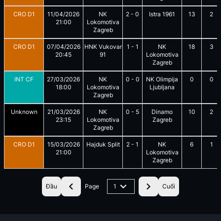
CRO D1
11/04/2026
NK
2
-
0
Istra 1961
13
2
21:00
Lokomotiva
Zagreb
CRO D1
07/04/2026
HNK Vukovar
1
-
1
NK
18
3
20:45
91
Lokomotiva
Zagreb
INT CF
27/03/2026
NK
0
-
0
NK Olimpija
0
0
18:00
Lokomotiva
Ljubljana
Zagreb
Unknown
21/03/2026
NK
0
-
5
Dinamo
10
2
23:15
Lokomotiva
Zagreb
Zagreb
CRO D1
15/03/2026
Hajduk Split
2
-
1
NK
6
1
21:00
Lokomotiva
Zagreb
Đầu
Page
1
Cuối