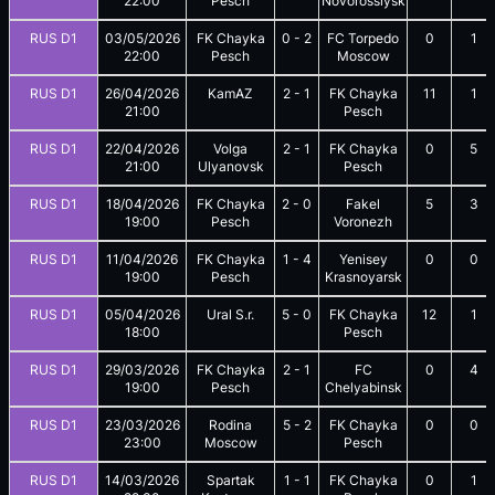
22:00
Pesch
Novorossiysk
RUS D1
03/05/2026
FK Chayka
0
-
2
FC Torpedo
0
1
22:00
Pesch
Moscow
RUS D1
26/04/2026
KamAZ
2
-
1
FK Chayka
11
1
21:00
Pesch
RUS D1
22/04/2026
Volga
2
-
1
FK Chayka
0
5
21:00
Ulyanovsk
Pesch
RUS D1
18/04/2026
FK Chayka
2
-
0
Fakel
5
3
19:00
Pesch
Voronezh
RUS D1
11/04/2026
FK Chayka
1
-
4
Yenisey
0
0
19:00
Pesch
Krasnoyarsk
RUS D1
05/04/2026
Ural S.r.
5
-
0
FK Chayka
12
1
18:00
Pesch
RUS D1
29/03/2026
FK Chayka
2
-
1
FC
0
4
19:00
Pesch
Chelyabinsk
RUS D1
23/03/2026
Rodina
5
-
2
FK Chayka
0
0
23:00
Moscow
Pesch
RUS D1
14/03/2026
Spartak
1
-
1
FK Chayka
0
1