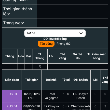
Thời gian thành
lập:
Trang web:
Tất cả
Dữ liệu đội bóng
Tấn công
Phòng thủ
TL
Thẻ
Số thẻ
TL kiểm soát
Thắng
Hòa
Bại
Lỗi
Thắng
vàng
đỏ
bóng
%
Thẻ
Liên đoàn
Thời gian
Đội nhà
Tỷ số
Đội khách
Lỗi
vàng
RUS D1
16/05/2026
Rotor
5
-
0
FK Chayka
0
0
17:00
Volgograd
Pesch
RUS D1
08/05/2026
FK Chayka
0
-
2
Chernomorets
0
3