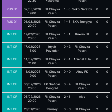
22:30
Kostroma
Pesch
RUS D1
07/03/2026
FK Chayka
1
-
0
Sokol Saratov
0
0
19:00
Pesch
RUS D1
01/03/2026
FK Chayka
1
-
3
SKA Energiya
0
0
20:00
Pesch
INT CF
17/02/2026
FK Chayka
1
-
1
Buxoro FK
0
0
20:00
Pesch
INT CF
17/02/2026
Irtysh
0
-
3
FK Chayka
0
0
15:00
Pavlodar
Pesch
INT CF
14/02/2026
FK Chayka
2
-
4
Arsenal Tula
0
0
21:00
Pesch
INT CF
11/02/2026
FK Chayka
0
-
0
Altay FK
0
0
19:00
Pesch
INT CF
06/02/2026
FK Graficar
0
-
4
FK Chayka
0
0
20:00
Beograd
Pesch
INT CF
05/02/2026
FK Chayka
2
-
1
Alay
0
0
20:00
Pesch
INT CF
28/01/2026
Yenisey
0
-
3
FK Chayka
2
0