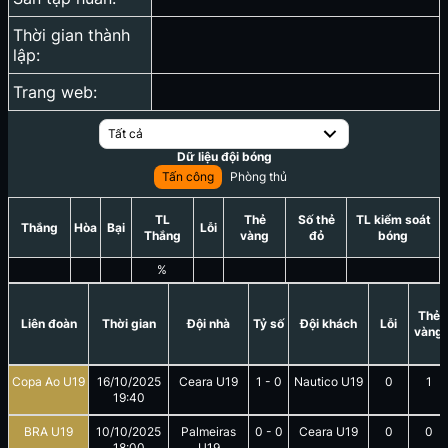
Thời gian thành
lập:
Trang web:
Tất cả
Dữ liệu đội bóng
Tấn công
Phòng thủ
TL
Thẻ
Số thẻ
TL kiểm soát
Thắng
Hòa
Bại
Lỗi
Thắng
vàng
đỏ
bóng
%
Thẻ
Liên đoàn
Thời gian
Đội nhà
Tỷ số
Đội khách
Lỗi
vàng
Copa Ao U19
16/10/2025
Ceara U19
1
-
0
Nautico U19
0
1
19:40
BRA U19
10/10/2025
Palmeiras
0
-
0
Ceara U19
0
0
18:00
U19