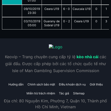
01:00
09/10/2019
Ceara U19
6
-
0
Caucaia U19
0
1
23:30
03/10/2019
Guarany de
0
-
2
Ceara U19
0
3
05:00
Sobral U19
Keovip – Trang chuyên cung cấp tỷ lệ
kèo nhà cái
các
giải đấu. Được cấp phép bởi các tổ chức quốc tế như
Isle of Man Gambling Supervision Commission
Hướng dẫn
Chính sách bảo mật
Điều khoản dịch vụ
Giới thiệu
Miễn trừ trách nhiệm
Tác giả
Sitemap
Địa chỉ:
80 Nguyễn Kim, Phường 7, Quận 10, Thành phố
Hồ Chí Minh, Vietnam