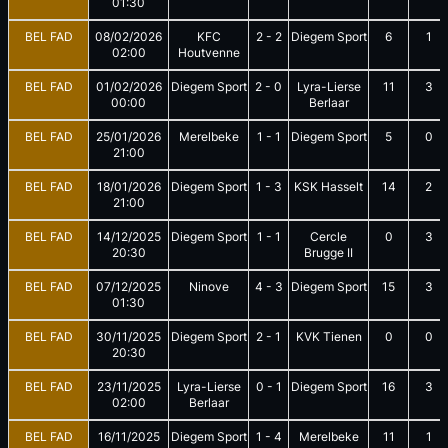
01:30
BEL FAD
08/02/2026
KFC
2
-
2
Diegem Sport
6
1
02:00
Houtvenne
BEL FAD
01/02/2026
Diegem Sport
2
-
0
Lyra-Lierse
11
3
00:00
Berlaar
BEL FAD
25/01/2026
Merelbeke
1
-
1
Diegem Sport
5
0
21:00
BEL FAD
18/01/2026
Diegem Sport
1
-
3
KSK Hasselt
14
2
21:00
BEL FAD
14/12/2025
Diegem Sport
1
-
1
Cercle
0
3
20:30
Brugge II
BEL FAD
07/12/2025
Ninove
4
-
3
Diegem Sport
15
3
01:30
BEL FAD
30/11/2025
Diegem Sport
2
-
1
KVK Tienen
0
0
20:30
BEL FAD
23/11/2025
Lyra-Lierse
0
-
1
Diegem Sport
16
3
02:00
Berlaar
BEL FAD
16/11/2025
Diegem Sport
1
-
4
Merelbeke
11
1