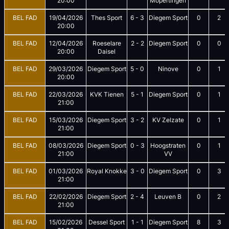
20:00
Mopertingen
BEL FAD
19/04/2026
Thes Sport
6
-
3
Diegem Sport
0
2
20:00
BEL FAD
12/04/2026
Roeselare
2
-
2
Diegem Sport
0
0
20:00
Daisel
BEL FAD
29/03/2026
Diegem Sport
5
-
0
Ninove
0
1
20:00
BEL FAD
22/03/2026
KVK Tienen
5
-
1
Diegem Sport
0
1
21:00
BEL FAD
15/03/2026
Diegem Sport
3
-
2
KV Zelzate
0
1
21:00
BEL FAD
08/03/2026
Diegem Sport
0
-
3
Hoogstraten
0
1
21:00
VV
BEL FAD
01/03/2026
Royal Knokke
3
-
0
Diegem Sport
0
3
21:00
BEL FAD
22/02/2026
Diegem Sport
2
-
4
Leuven B
0
2
21:00
BEL FAD
15/02/2026
Dessel Sport
1
-
1
Diegem Sport
8
3