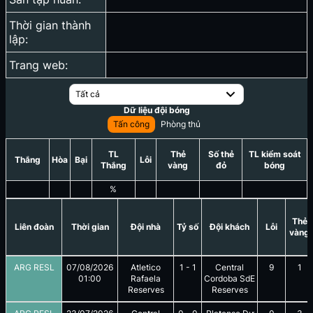
Thời gian thành
lập:
Trang web:
Tất cả
Dữ liệu đội bóng
Tấn công
Phòng thủ
TL
Thẻ
Số thẻ
TL kiểm soát
Thắng
Hòa
Bại
Lỗi
Thắng
vàng
đỏ
bóng
%
Thẻ
Liên đoàn
Thời gian
Đội nhà
Tỷ số
Đội khách
Lỗi
vàng
ARG RESL
07/08/2026
Atletico
1
-
1
Central
9
1
01:00
Rafaela
Cordoba SdE
Reserves
Reserves