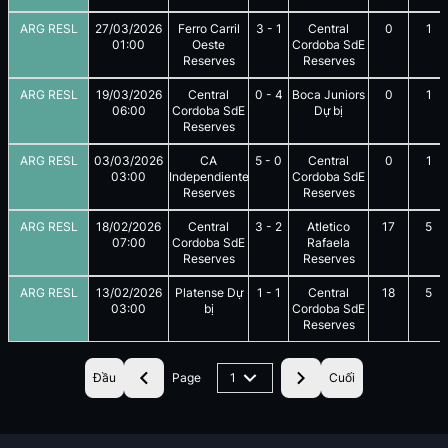
ARG RESL
27/03/2026
Ferro Carril
3
-
1
Central
0
1
01:00
Oeste
Cordoba SdE
Reserves
Reserves
ARG RESL
19/03/2026
Central
0
-
4
Boca Juniors
0
1
06:00
Cordoba SdE
Dự bị
Reserves
ARG RESL
03/03/2026
CA
5
-
0
Central
0
1
03:00
Independiente
Cordoba SdE
Reserves
Reserves
ARG RESL
18/02/2026
Central
3
-
2
Atletico
17
5
07:00
Cordoba SdE
Rafaela
Reserves
Reserves
ARG RESL
13/02/2026
Platense Dự
1
-
1
Central
18
5
03:00
bị
Cordoba SdE
Reserves
Đầu
Page
1
Cuối