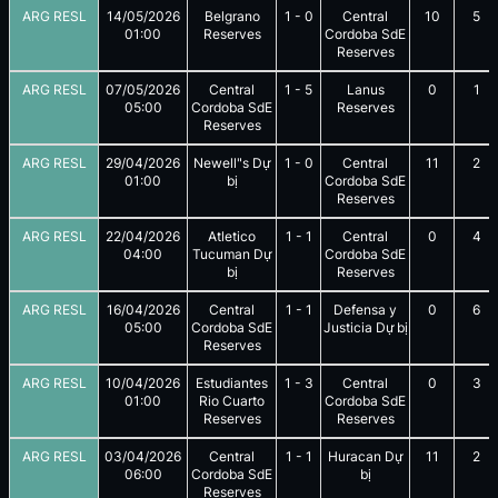
ARG RESL
14/05/2026
Belgrano
1
-
0
Central
10
5
01:00
Reserves
Cordoba SdE
Reserves
ARG RESL
07/05/2026
Central
1
-
5
Lanus
0
1
05:00
Cordoba SdE
Reserves
Reserves
ARG RESL
29/04/2026
Newell"s Dự
1
-
0
Central
11
2
01:00
bị
Cordoba SdE
Reserves
ARG RESL
22/04/2026
Atletico
1
-
1
Central
0
4
04:00
Tucuman Dự
Cordoba SdE
bị
Reserves
ARG RESL
16/04/2026
Central
1
-
1
Defensa y
0
6
05:00
Cordoba SdE
Justicia Dự bị
Reserves
ARG RESL
10/04/2026
Estudiantes
1
-
3
Central
0
3
01:00
Rio Cuarto
Cordoba SdE
Reserves
Reserves
ARG RESL
03/04/2026
Central
1
-
1
Huracan Dự
11
2
06:00
Cordoba SdE
bị
Reserves