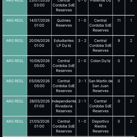
ARG RESL
23/07/2026
Central
0
-
0
Platense Dự
0
3
03:00
Cordoba SdE
bị
Reserves
ARG RESL
14/07/2026
Quilmes
1
-
0
Central
11
1
01:00
Reserves
Cordoba SdE
Reserves
ARG RESL
20/06/2026
Estudiantes
3
-
2
Central
9
2
01:00
LP Dự bị
Cordoba SdE
Reserves
ARG RESL
10/06/2026
Central
2
-
0
Colon Dự bị
0
4
05:00
Cordoba SdE
Reserves
ARG RESL
05/06/2026
Central
3
-
1
San Martin de
0
1
05:00
Cordoba SdE
San Juan
Reserves
Reserves
ARG RESL
28/05/2026
Independiente
2
-
1
Central
0
2
01:00
Rivadavia
Cordoba SdE
Reserves
Reserves
ARG RESL
21/05/2026
Central
1
-
0
Deportivo
0
2
01:00
Cordoba SdE
Riestra
Reserves
Reserves