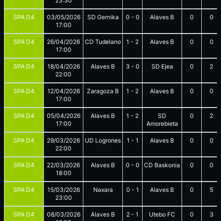
23:30
SPA D4
03/05/2026
SD Gernika
0
-
0
Alaves B
0
0
17:00
SPA D4
26/04/2026
CD Tudelano
1
-
2
Alaves B
0
0
17:00
SPA D4
18/04/2026
Alaves B
3
-
0
SD Ejea
0
2
22:00
SPA D4
12/04/2026
Zaragoza B
1
-
2
Alaves B
0
0
17:00
SPA D4
05/04/2026
Alaves B
1
-
2
SD
0
2
17:00
Amorebieta
SPA D4
29/03/2026
UD Logrones
1
-
1
Alaves B
0
0
22:00
SPA D4
22/03/2026
Alaves B
0
-
0
CD Baskonia
0
0
18:00
SPA D4
15/03/2026
Naxara
0
-
1
Alaves B
0
5
23:00
SPA D4
08/03/2026
Alaves B
2
-
1
Utebo FC
0
3