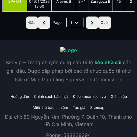
SPA D4
04/01/2026
Alaves B
2
-
1
Zaragoza B
15
2
18:00
Đầu
Page
1
Cuối
Keovip – Trang chuyên cung cấp tỷ lệ
kèo nhà cái
các
giải đấu. Được cấp phép bởi các tổ chức quốc tế như
Isle of Man Gambling Supervision Commission
Hướng dẫn
Chính sách bảo mật
Điều khoản dịch vụ
Giới thiệu
Miễn trừ trách nhiệm
Tác giả
Sitemap
Địa chỉ:
80 Nguyễn Kim, Phường 7, Quận 10, Thành phố
Hồ Chí Minh, Vietnam
Phone:
588829294