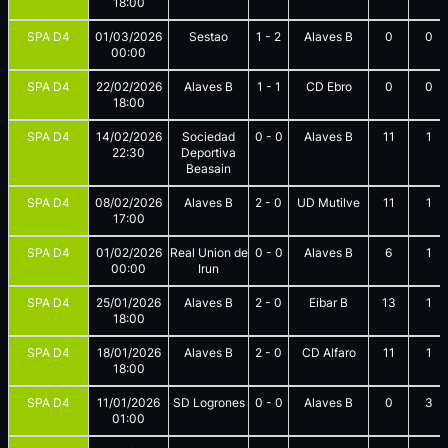
18:00
SPA D4
01/03/2026
Sestao
1
-
2
Alaves B
0
0
00:00
SPA D4
22/02/2026
Alaves B
1
-
1
CD Ebro
0
0
18:00
SPA D4
14/02/2026
Sociedad
0
-
0
Alaves B
11
1
22:30
Deportiva
Beasain
SPA D4
08/02/2026
Alaves B
2
-
0
UD Mutilve
11
1
17:00
SPA D4
01/02/2026
Real Union de
0
-
0
Alaves B
6
1
00:00
Irun
SPA D4
25/01/2026
Alaves B
2
-
0
Eibar B
13
1
18:00
SPA D4
18/01/2026
Alaves B
2
-
0
CD Alfaro
11
1
18:00
SPA D4
11/01/2026
SD Logrones
0
-
0
Alaves B
0
3
01:00