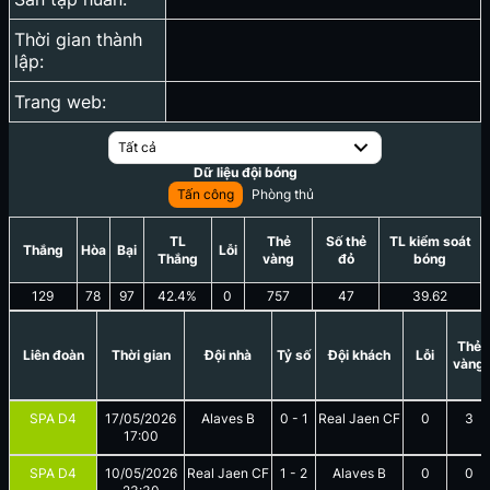
Thời gian thành
lập:
Trang web:
Tất cả
Dữ liệu đội bóng
Tấn công
Phòng thủ
TL
Thẻ
Số thẻ
TL kiểm soát
Thắng
Hòa
Bại
Lỗi
Thắng
vàng
đỏ
bóng
129
78
97
42.4
%
0
757
47
39.62
Thẻ
Liên đoàn
Thời gian
Đội nhà
Tỷ số
Đội khách
Lỗi
vàng
SPA D4
17/05/2026
Alaves B
0
-
1
Real Jaen CF
0
3
17:00
SPA D4
10/05/2026
Real Jaen CF
1
-
2
Alaves B
0
0