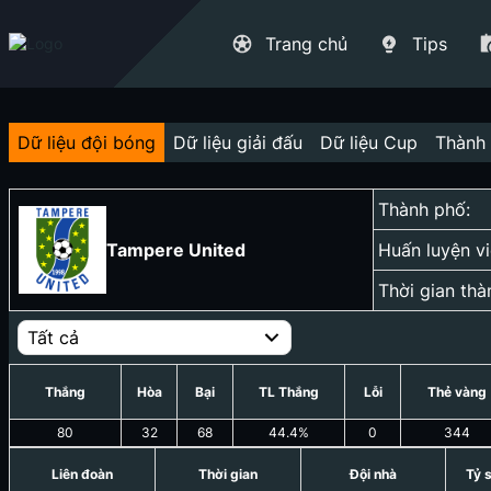
Trang chủ
Tips
Dữ liệu đội bóng
Dữ liệu giải đấu
Dữ liệu Cup
Thành 
Thành phố:
Tampere United
Huấn luyện vi
Thời gian thà
Tất cả
Thắng
Hòa
Bại
TL Thắng
Lỗi
Thẻ vàng
80
32
68
44.4
%
0
344
Liên đoàn
Thời gian
Đội nhà
Tỷ 