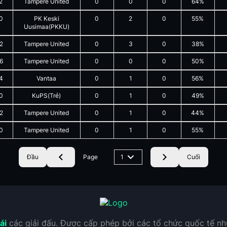
2
Tampere United
0
0
0
64%
0
PK Keski
0
2
0
55%
Uusimaa(PKKU)
2
Tampere United
0
3
0
38%
6
Tampere United
0
0
0
50%
4
Vantaa
0
1
0
56%
0
KuPS(Trẻ)
0
1
0
49%
2
Tampere United
0
1
0
44%
0
Tampere United
0
1
0
55%
Đầu
Page
1
Cuối
ái
các giải đấu. Được cấp phép bởi các tổ chức quốc tế n