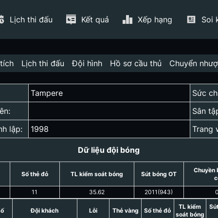
Lịch thi đấu
Kết quả
Xếp hạng
Soi 
tích
Lịch thi đấu
Đội hình
Hồ sơ cầu thủ
Chuyển như
Tampere
Sức ch
ên:
Sân tậ
nh lập:
1998
Trang 
Dữ liệu đội bóng
Chuyền 
Số thẻ đỏ
TL kiểm soát bóng
Sút bóng OT
c
11
35.62
2011
(
943
)
TL kiểm
Sú
số
Đội khách
Lỗi
Thẻ vàng
Số thẻ đỏ
soát bóng