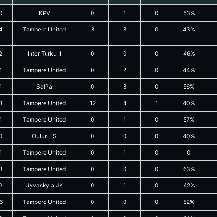
0
KPV
0
1
0
53%
4
Tampere United
8
3
0
43%
2
Inter Turku II
0
0
0
46%
1
Tampere United
0
2
0
44%
1
SalPa
0
3
0
56%
3
Tampere United
12
4
1
40%
1
Tampere United
0
1
0
57%
0
Oulun LS
0
0
0
40%
1
Tampere United
0
1
0
0
3
Tampere United
0
0
0
63%
0
Jyvaskyla JK
0
1
0
42%
6
Tampere United
0
0
0
52%