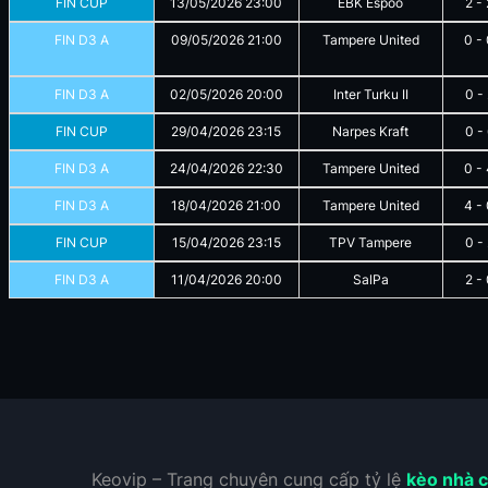
FIN CUP
13/05/2026
23:00
EBK Espoo
2
-
FIN D3 A
09/05/2026
21:00
Tampere United
0
-
FIN D3 A
02/05/2026
20:00
Inter Turku II
0
-
FIN CUP
29/04/2026
23:15
Narpes Kraft
0
-
FIN D3 A
24/04/2026
22:30
Tampere United
0
-
FIN D3 A
18/04/2026
21:00
Tampere United
4
-
FIN CUP
15/04/2026
23:15
TPV Tampere
0
-
FIN D3 A
11/04/2026
20:00
SalPa
2
-
Keovip – Trang chuyên cung cấp tỷ lệ
kèo nhà c