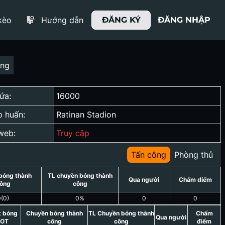
kèo
Hướng dẫn
ĐĂNG KÝ
ĐĂNG NHẬP
ợng
ứa:
16000
p huấn:
Ratinan Stadion
web:
Truy cập
Tấn công
Phòng thủ
bóng thành
TL chuyền bóng thành
Qua người
Chấm điểm
ông
công
0
(
0
)
0
%
0
0
t bóng
Chuyền bóng thành
TL Chuyền bóng thành
Chấm
Qua người
OT
công
công
điểm