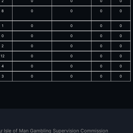
2
0
0
0
0
8
0
0
0
0
1
0
0
0
0
0
0
0
0
0
2
0
0
0
0
12
0
0
0
0
4
0
0
0
0
3
0
0
0
0
hư Isle of Man Gambling Supervision Commission