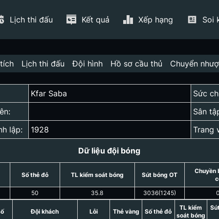
Lịch thi đấu
Kết quả
Xếp hạng
Soi 
tích
Lịch thi đấu
Đội hình
Hồ sơ cầu thủ
Chuyển như
Kfar Saba
Sức ch
ên:
Sân tậ
nh lập:
1928
Trang 
Dữ liệu đội bóng
Chuyền 
Số thẻ đỏ
TL kiểm soát bóng
Sút bóng OT
c
50
35.8
3036
(
1245
)
TL kiểm
Sú
số
Đội khách
Lỗi
Thẻ vàng
Số thẻ đỏ
soát bóng