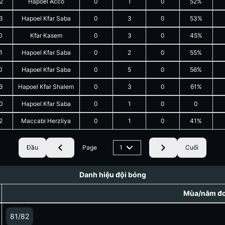
2
Hapoel Acco
0
1
0
52%
3
Hapoel Kfar Saba
0
3
0
53%
0
Kfar Kasem
0
3
0
45%
1
Hapoel Kfar Saba
0
2
0
55%
0
Hapoel Kfar Saba
0
5
0
56%
3
Hapoel Kfar Shalem
0
3
0
61%
0
Hapoel Kfar Saba
0
1
0
0
2
Maccabi Herzliya
0
1
0
41%
Đầu
Page
1
Cuối
Danh hiệu đội bóng
Mùa/năm đoạ
81/82