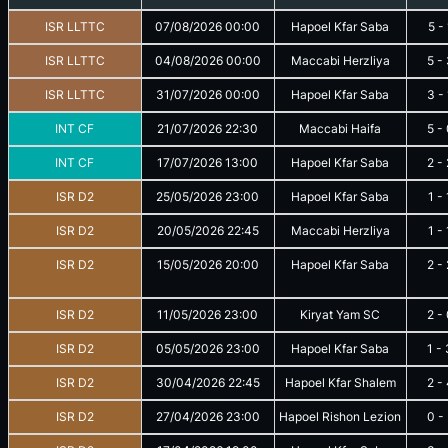
ISR LLTTC
07/08/2026
00:00
Hapoel Kfar Saba
5
-
ISR LLTTC
04/08/2026
00:00
Maccabi Herzliya
5
-
ISR LLTTC
31/07/2026
00:00
Hapoel Kfar Saba
3
-
INT CF
21/07/2026
22:30
Maccabi Haifa
5
-
INT CF
17/07/2026
13:00
Hapoel Kfar Saba
2
-
ISR D2
25/05/2026
23:00
Hapoel Kfar Saba
1
-
ISR D2
20/05/2026
22:45
Maccabi Herzliya
1
-
ISR D2
15/05/2026
20:00
Hapoel Kfar Saba
2
-
ISR D2
11/05/2026
23:00
Kiryat Yam SC
2
-
ISR D2
05/05/2026
23:00
Hapoel Kfar Saba
1
-
ISR D2
30/04/2026
22:45
Hapoel Kfar Shalem
2
-
ISR D2
27/04/2026
23:00
Hapoel Rishon Lezion
0
-