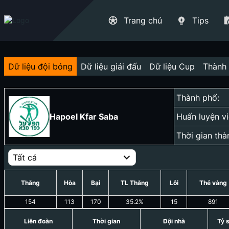
Trang chủ
Tips
Dữ liệu đội bóng
Dữ liệu giải đấu
Dữ liệu Cup
Thành 
Thành phố:
Hapoel Kfar Saba
Huấn luyện vi
Thời gian thà
Tất cả
Thắng
Hòa
Bại
TL Thắng
Lỗi
Thẻ vàng
154
113
170
35.2
%
15
891
Liên đoàn
Thời gian
Đội nhà
Tỷ 