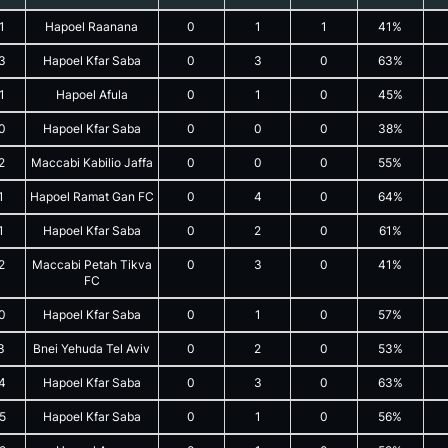
1
Hapoel Raanana
0
1
1
41%
3
Hapoel Kfar Saba
0
3
0
63%
1
Hapoel Afula
0
1
0
45%
0
Hapoel Kfar Saba
0
0
0
38%
2
Maccabi Kabilio Jaffa
0
0
0
55%
1
Hapoel Ramat Gan FC
0
4
0
64%
1
Hapoel Kfar Saba
0
2
0
61%
2
Maccabi Petah Tikva
0
3
0
41%
FC
0
Hapoel Kfar Saba
0
1
0
57%
3
Bnei Yehuda Tel Aviv
0
2
0
53%
4
Hapoel Kfar Saba
0
3
0
63%
5
Hapoel Kfar Saba
0
1
0
56%