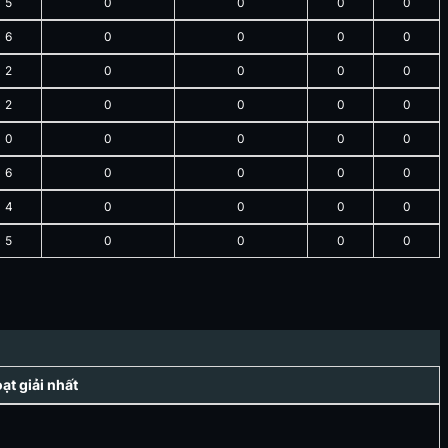
5
0
0
0
0
6
0
0
0
0
2
0
0
0
0
2
0
0
0
0
0
0
0
0
0
6
0
0
0
0
4
0
0
0
0
5
0
0
0
0
t giải nhất