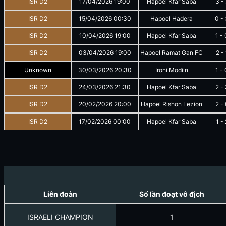
ISR D2
17/04/2026
19:00
Hapoel Kfar Saba
3
-
ISR D2
15/04/2026
00:30
Hapoel Hadera
0
-
ISR D2
10/04/2026
19:00
Hapoel Kfar Saba
1
-
ISR D2
03/04/2026
19:00
Hapoel Ramat Gan FC
2
-
Unknown
30/03/2026
20:30
Ironi Modiin
1
-
ISR D2
24/03/2026
21:30
Hapoel Kfar Saba
2
-
ISR D2
20/02/2026
20:00
Hapoel Rishon Lezion
2
-
ISR D2
17/02/2026
00:00
Hapoel Kfar Saba
1
-
Liên đoàn
Số lần đoạt vô địch
ISRAELI CHAMPION
1