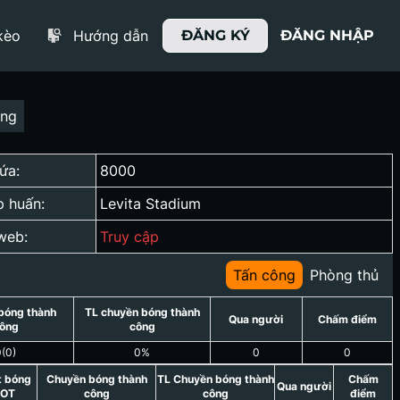
kèo
Hướng dẫn
ĐĂNG KÝ
ĐĂNG NHẬP
ợng
ứa:
8000
p huấn:
Levita Stadium
web:
Truy cập
Tấn công
Phòng thủ
bóng thành
TL chuyền bóng thành
Qua người
Chấm điểm
ông
công
0
(
0
)
0
%
0
0
t bóng
Chuyền bóng thành
TL Chuyền bóng thành
Chấm
Qua người
OT
công
công
điểm