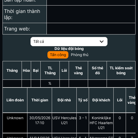
Thời gian thành
lập:
Trang web:
Tất cả
Dữ liệu đội bóng
Tấn công
Phòng thủ
TL
Thẻ
Số thẻ
TL kiểm soát
Thắng
Hòa
Bại
Lỗi
Thắng
vàng
đỏ
bóng
%
Thẻ
Liên đoàn
Thời gian
Đội nhà
Tỷ số
Đội khách
Lỗi
vàng
Unknown
30/05/2026
USV Hercules
3
-
1
Koninklijke
0
0
17:10
U21
HFC Haarlem
U21