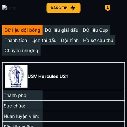
ĐĂNG TIP
Dữ liệu đội bóng
Dữ liệu giải đấu
Dữ liệu Cup
Thành tích
Lịch thi đấu
Đội hình
Hồ sơ cầu thủ
Chuyển nhượng
USV Hercules U21
Thành phố:
Sức chứa:
Huấn luyện viên:
Sân tập huấn: