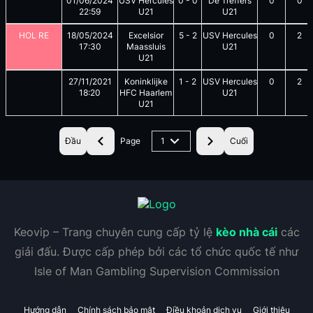
01/06/2024
USV Hercules
0
-
0
De Treffers
0
0
22:59
U21
U21
HOL RE
18/05/2024
Excelsior
5
-
2
USV Hercules
0
2
17:30
Maassluis
U21
U21
27/11/2021
Koninklijke
1
-
2
USV Hercules
0
2
18:20
HFC Haarlem
U21
U21
Đầu
Page
1
Cuối
Keovip – Trang chuyên cung cấp tỷ lệ
kèo nhà cái
các
giải đấu. Được cấp phép bởi các tổ chức quốc tế như
Isle of Man Gambling Supervision Commission
Hướng dẫn
Chính sách bảo mật
Điều khoản dịch vụ
Giới thiệu