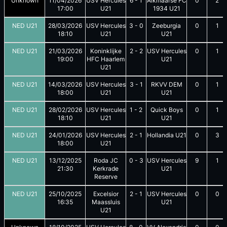
Unknown
11/04/2026
USV Hercules
6
-
1
Alkmaarse FC
0
2
17:00
U21
1934 U21
NED U21
28/03/2026
USV Hercules
3
-
0
Zeeburgia
0
1
18:10
U21
U21
NED U21
21/03/2026
Koninklijke
2
-
2
USV Hercules
0
1
19:00
HFC Haarlem
U21
U21
NED U21
14/03/2026
USV Hercules
3
-
1
RKVV DEM
0
1
18:00
U21
U21
NED U21
28/02/2026
USV Hercules
1
-
2
Quick Boys
0
1
18:10
U21
U21
NED U21
24/01/2026
USV Hercules
2
-
1
Hollandia U21
0
3
18:00
U21
NED U21
13/12/2025
Roda JC
0
-
3
USV Hercules
9
1
21:30
Kerkrade
U21
Reserve
NED U21
25/10/2025
Excelsior
2
-
1
USV Hercules
0
0
16:35
Maassluis
U21
U21