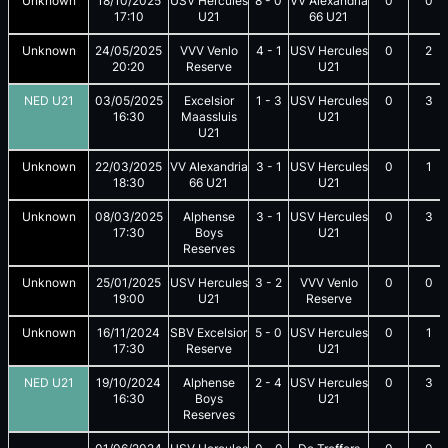
Unknown
18/10/2025
USV Hercules
8
-
0
VV Alexandria
0
0
17:10
U21
66 U21
Unknown
24/05/2025
VVV Venlo
4
-
1
USV Hercules
0
2
20:20
Reserve
U21
NED U21
03/05/2025
Excelsior
1
-
3
USV Hercules
0
3
16:30
Maassluis
U21
U21
Unknown
22/03/2025
VV Alexandria
3
-
1
USV Hercules
0
1
18:30
66 U21
U21
Unknown
08/03/2025
Alphense
3
-
1
USV Hercules
0
3
17:30
Boys
U21
Reserves
Unknown
25/01/2025
USV Hercules
3
-
2
VVV Venlo
0
0
19:00
U21
Reserve
Unknown
16/11/2024
SBV Excelsior
5
-
0
USV Hercules
0
1
17:30
Reserve
U21
NED U21
19/10/2024
Alphense
2
-
4
USV Hercules
0
3
16:30
Boys
U21
Reserves