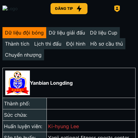
ĐĂNG TIP
Dữ liệu đội bóng
Dữ liệu giải đấu
Dữ liệu Cup
Thành tích
Lịch thi đấu
Đội hình
Hồ sơ cầu thủ
Chuyển nhượng
Yanbian Longding
Thành phố:
Sức chứa:
Huấn luyện viên:
Ki-hyung Lee
Sân tập huấn:
Yanji national fitness sports center