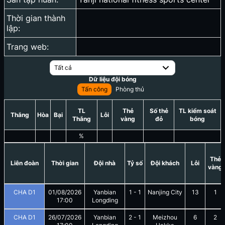
Thời gian thành
lập:
Trang web:
Tất cả
Dữ liệu đội bóng
Tấn công
Phòng thủ
TL
Thẻ
Số thẻ
TL kiểm soát
Thắng
Hòa
Bại
Lỗi
Thắng
vàng
đỏ
bóng
%
Thẻ
Liên đoàn
Thời gian
Đội nhà
Tỷ số
Đội khách
Lỗi
vàng
CHA D1
01/08/2026
Yanbian
1
-
1
Nanjing City
13
1
17:00
Longding
CHA D1
26/07/2026
Yanbian
2
-
1
Meizhou
6
2