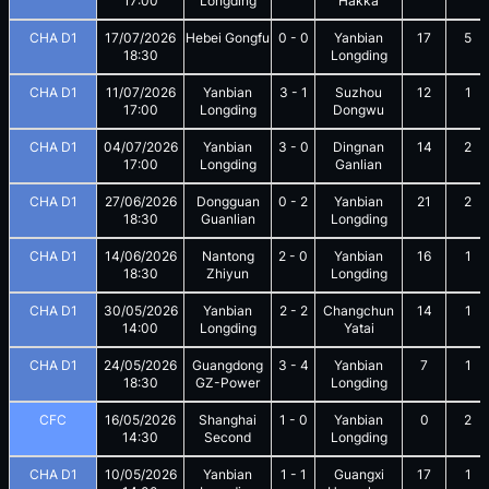
17:00
Longding
Hakka
CHA D1
17/07/2026
Hebei Gongfu
0
-
0
Yanbian
17
5
18:30
Longding
CHA D1
11/07/2026
Yanbian
3
-
1
Suzhou
12
1
17:00
Longding
Dongwu
CHA D1
04/07/2026
Yanbian
3
-
0
Dingnan
14
2
17:00
Longding
Ganlian
CHA D1
27/06/2026
Dongguan
0
-
2
Yanbian
21
2
18:30
Guanlian
Longding
CHA D1
14/06/2026
Nantong
2
-
0
Yanbian
16
1
18:30
Zhiyun
Longding
CHA D1
30/05/2026
Yanbian
2
-
2
Changchun
14
1
14:00
Longding
Yatai
CHA D1
24/05/2026
Guangdong
3
-
4
Yanbian
7
1
18:30
GZ-Power
Longding
CFC
16/05/2026
Shanghai
1
-
0
Yanbian
0
2
14:30
Second
Longding
CHA D1
10/05/2026
Yanbian
1
-
1
Guangxi
17
1