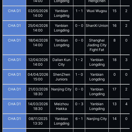
14:00
Longding
Hengchen
CHA D1
02/05/2026
Yanbian
1
-
1
Wuxi Wugou
15
2
14:00
Longding
CHA D1
25/04/2026
Yanbian
0
-
0
ShanXi Union
16
2
14:00
Longding
CHA D1
18/04/2026
Yanbian
0
-
0
Shanghai
8
0
14:00
Longding
Jiading City
Fight Fat
CHA D1
12/04/2026
Dalian Kun
1
-
2
Yanbian
18
3
14:00
City
Longding
CHA D1
04/04/2026
ShenZhen
1
-
0
Yanbian
0
0
15:00
Juniors
Longding
CHA D1
21/03/2026
Nanjing City
0
-
0
Yanbian
17
2
18:30
Longding
CHA D1
14/03/2026
Meizhou
0
-
3
Yanbian
13
4
18:30
Hakka
Longding
CHA D1
08/11/2025
Yanbian
6
-
1
Nanjing City
14
0
13:30
Longding