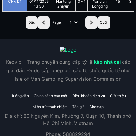
CHA D1
01/11/2025
Nantong
0
-
1
Yanbian
15
3
13:30
Zhiyun
Longding
Đầu
Page
1
Cuối
Keovip – Trang chuyên cung cấp tỷ lệ
kèo nhà cái
các
giải đấu. Được cấp phép bởi các tổ chức quốc tế như
Isle of Man Gambling Supervision Commission
Hướng dẫn
Chính sách bảo mật
Điều khoản dịch vụ
Giới thiệu
Miễn trừ trách nhiệm
Tác giả
Sitemap
Địa chỉ:
80 Nguyễn Kim, Phường 7, Quận 10, Thành phố
Hồ Chí Minh, Vietnam
Phone:
588829294