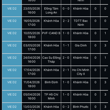
16:00
Ninh
VIE D2
23/05/2026
Đồng Tâm
0
-
0
Khánh Hòa
0
0
16:00
Long An
VIE D2
16/05/2026
Khánh Hòa
2
-
2
TDTT Bac
0
0
17:00
Ninh
VIE D2
10/05/2026
PVF-CAND B
1
-
0
Khánh Hòa
0
1
18:00
VIE D2
03/05/2026
Khánh Hòa
1
-
1
Gia Dinh
0
3
17:00
VIE D2
24/04/2026
Cao Su Đồng
2
-
0
Khánh Hòa
0
1
16:00
Tháp
VIE D2
17/04/2026
Khánh Hòa
2
-
1
Ho Chi Minh
0
2
17:00
City II
VIE D2
11/04/2026
Bình Định
1
-
0
Khánh Hòa
0
3
18:00
VIE D2
05/04/2026
TP Hồ Chí
1
-
0
Khánh Hòa
0
3
16:00
Minh
VIE D2
13/03/2026
Khánh Hòa
0
-
2
Bình Phước
0
3