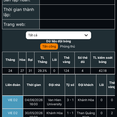
Thời gian thành
lập:
Trang web:
Tất cả
Dữ liệu đội bóng
Tấn công
Phòng thủ
TL
Thẻ
Số thẻ
TL kiểm soát
Thắng
Hòa
Bại
Lỗi
Thắng
vàng
đỏ
bóng
24
27
31
29.3
%
0
124
4
42.18
Thẻ
Liên đoàn
Thời gian
Đội nhà
Tỷ số
Đội khách
Lỗi
vàng
VIE D2
04/06/2026
Van Hien
3
-
1
Khánh Hòa
0
0
16:00
University
VIE D2
30/05/2026
Khánh Hòa
1
-
1
Than Quảng
0
2