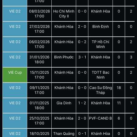
17:00
VIE D2
08/03/2026
Ho Chi Minh
0
-
0
Khánh Hòa
0
2
17:00
City II
VIE D2
27/02/2026
Khánh Hòa
2
-
0
Bình Định
0
0
17:00
VIE D2
06/02/2026
Khánh Hòa
0
-
2
TP Hồ Chí
0
2
17:00
Minh
VIE D2
31/01/2026
Bình Phước
3
-
1
Khánh Hòa
0
3
18:00
VIE Cup
15/11/2025
Khánh Hòa
0
-
0
TDTT Bac
0
2
17:00
Ninh
VIE D2
09/11/2025
Khánh Hòa
0
-
0
Cao Su Đồng
18
0
17:00
Tháp
VIE D2
01/11/2025
Gia Dinh
1
-
2
Khánh Hòa
11
1
18:00
VIE D2
25/10/2025
Khánh Hòa
2
-
0
PVF-CAND B
6
0
17:00
VIE D2
18/10/2025
Than Quảng
0
-
1
Khánh Hòa
0
0