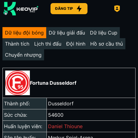
ĐĂNG TIP
Dữ liệu đội bóng
Dữ liệu giải đấu
Dữ liệu Cup
Thành tích
Lịch thi đấu
Đội hình
Hồ sơ cầu thủ
Chuyển nhượng
Fortuna Dusseldorf
Thành phố:
Dusseldorf
Sức chứa:
54600
Huấn luyện viên:
Daniel Thioune
Sân tập huấn:
Merkur Spiel-Arena