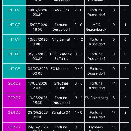
18:00
Dusseldorf
Dortmund
INT CF
18/07/2026
LASK Linz
2
-
0
Fortuna
0
0
20:30
Dusseldorf
INT CF
15/07/2026
Fortuna
2
-
0
MFK
0
1
16:00
Dusseldorf
Ruzomberok
INT CF
10/07/2026
VFL Benrat
1
-
12
Fortuna
0
0
00:00
Dusseldorf
INT CF
09/07/2026
DJK Teutonia
0
-
5
Fortuna
0
0
00:30
St.Tonis
Dusseldorf
INT CF
04/07/2026
FC Monheim
0
-
6
Fortuna
0
0
00:00
Dusseldorf
GER D2
17/05/2026
Greuther
3
-
0
Fortuna
14
5
20:30
Furth
Dusseldorf
GER D2
10/05/2026
Fortuna
3
-
1
SV Elversberg
6
2
18:30
Dusseldorf
GER D2
03/05/2026
Schalke 04
1
-
0
Fortuna
17
3
01:30
Dusseldorf
GER D2
24/04/2026
Fortuna
3
-
1
Dynamo
11
0