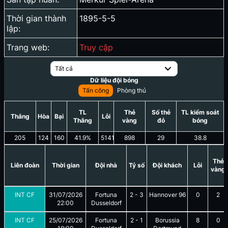
Thời gian thành
1895-5-5
lập:
Trang web:
Truy cập
Tất cả
Dữ liệu đội bóng
Tấn công
Phòng thủ
TL
Thẻ
Số thẻ
TL kiểm soát
Thắng
Hòa
Bại
Lỗi
Thắng
vàng
đỏ
bóng
205
124
160
41.9
%
5141
898
29
38.8
Thẻ
Liên đoàn
Thời gian
Đội nhà
Tỷ số
Đội khách
Lỗi
vàng
INT CF
31/07/2026
Fortuna
2
-
3
Hannover 96
0
2
22:00
Dusseldorf
INT CF
25/07/2026
Fortuna
2
-
1
Borussia
8
0