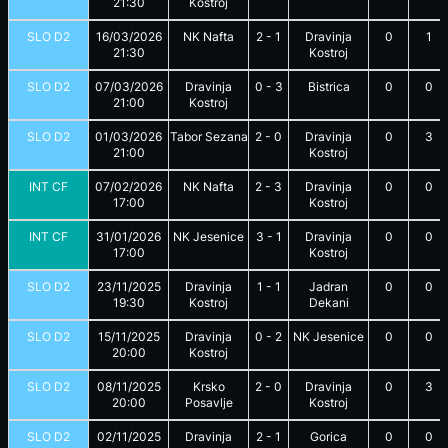
21:30
Kostroj
SLO D2
16/03/2026
NK Nafta
2
-
1
Dravinja
0
1
21:30
Kostroj
SLO D2
07/03/2026
Dravinja
0
-
3
Bistrica
0
0
21:00
Kostroj
SLO D2
01/03/2026
Tabor Sezana
2
-
0
Dravinja
0
3
21:00
Kostroj
INT CF
07/02/2026
NK Nafta
2
-
3
Dravinja
0
0
17:00
Kostroj
INT CF
31/01/2026
NK Jesenice
3
-
1
Dravinja
0
0
17:00
Kostroj
SLO D2
23/11/2025
Dravinja
1
-
1
Jadran
0
0
19:30
Kostroj
Dekani
SLO D2
15/11/2025
Dravinja
0
-
2
NK Jesenice
0
0
20:00
Kostroj
SLO D2
08/11/2025
Krsko
2
-
0
Dravinja
0
3
20:00
Posavlje
Kostroj
SLO D2
02/11/2025
Dravinja
2
-
1
Gorica
0
0