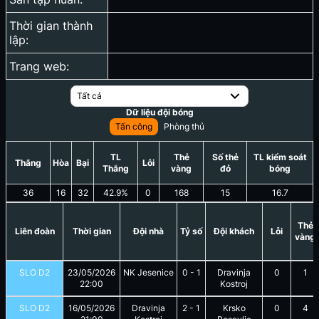
Thời gian thành
lập:
Trang web:
Tất cả
Dữ liệu đội bóng
Tấn công
Phòng thủ
TL
Thẻ
Số thẻ
TL kiểm soát
Thắng
Hòa
Bại
Lỗi
Thắng
vàng
đỏ
bóng
36
16
32
42.9
%
0
168
15
16.7
Thẻ
Liên đoàn
Thời gian
Đội nhà
Tỷ số
Đội khách
Lỗi
vàng
SLO D2
23/05/2026
NK Jesenice
0
-
1
Dravinja
0
1
22:00
Kostroj
SLO D2
16/05/2026
Dravinja
2
-
1
Krsko
0
4