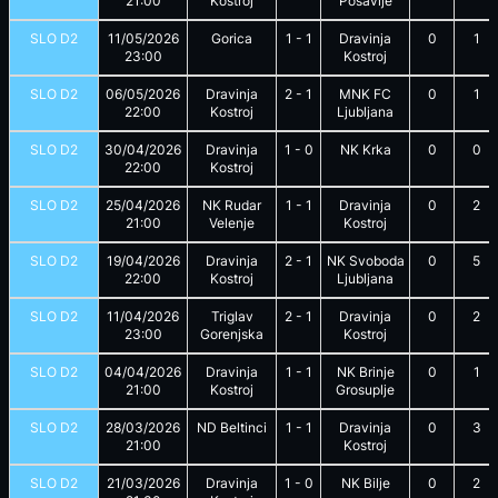
21:00
Kostroj
Posavlje
SLO D2
11/05/2026
Gorica
1
-
1
Dravinja
0
1
23:00
Kostroj
SLO D2
06/05/2026
Dravinja
2
-
1
MNK FC
0
1
22:00
Kostroj
Ljubljana
SLO D2
30/04/2026
Dravinja
1
-
0
NK Krka
0
0
22:00
Kostroj
SLO D2
25/04/2026
NK Rudar
1
-
1
Dravinja
0
2
21:00
Velenje
Kostroj
SLO D2
19/04/2026
Dravinja
2
-
1
NK Svoboda
0
5
22:00
Kostroj
Ljubljana
SLO D2
11/04/2026
Triglav
2
-
1
Dravinja
0
2
23:00
Gorenjska
Kostroj
SLO D2
04/04/2026
Dravinja
1
-
1
NK Brinje
0
1
21:00
Kostroj
Grosuplje
SLO D2
28/03/2026
ND Beltinci
1
-
1
Dravinja
0
3
21:00
Kostroj
SLO D2
21/03/2026
Dravinja
1
-
0
NK Bilje
0
2