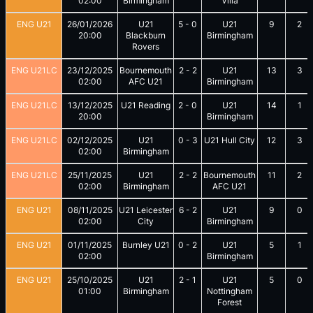
02:00
Birmingham
Villa
ENG U21
26/01/2026
U21
5
-
0
U21
9
2
20:00
Blackburn
Birmingham
Rovers
ENG U21LC
23/12/2025
Bournemouth
2
-
2
U21
13
3
02:00
AFC U21
Birmingham
ENG U21LC
13/12/2025
U21 Reading
2
-
0
U21
14
1
20:00
Birmingham
ENG U21LC
02/12/2025
U21
0
-
3
U21 Hull City
12
3
02:00
Birmingham
ENG U21LC
25/11/2025
U21
2
-
2
Bournemouth
11
2
02:00
Birmingham
AFC U21
ENG U21
08/11/2025
U21 Leicester
6
-
2
U21
9
0
02:00
City
Birmingham
ENG U21
01/11/2025
Burnley U21
0
-
2
U21
5
1
02:00
Birmingham
ENG U21
25/10/2025
U21
2
-
1
U21
5
0
01:00
Birmingham
Nottingham
Forest