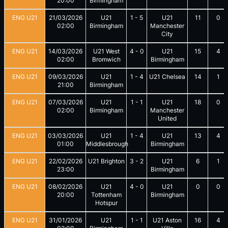
20:00
Birmingham
ENG U21
21/03/2026
U21
1
-
5
U21
11
0
02:00
Birmingham
Manchester
City
ENG U21
14/03/2026
U21 West
4
-
0
U21
15
4
02:00
Bromwich
Birmingham
ENG U21
09/03/2026
U21
1
-
4
U21 Chelsea
14
1
21:00
Birmingham
ENG U21
07/03/2026
U21
1
-
1
U21
18
0
02:00
Birmingham
Manchester
United
ENG U21
03/03/2026
U21
1
-
4
U21
13
4
01:00
Middlesbrough
Birmingham
ENG U21
22/02/2026
U21 Brighton
3
-
2
U21
6
1
23:00
Birmingham
ENG U21
08/02/2026
U21
4
-
0
U21
0
0
20:00
Tottenham
Birmingham
Hotspur
ENG U21
31/01/2026
U21
1
-
1
U21 Aston
16
4