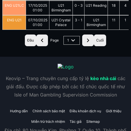
ENG U21LC
17/10/2025
U21
0
-
3
U21 Reading
18
4
01:00
Birmingham
ENG U21
07/10/2025
U21 Crystal
3
-
1
U21
11
1
01:00
Palace
Birmingham
Đầu
Page
1
Cuối
Keovip – Trang chuyên cung cấp tỷ lệ
kèo nhà cái
các
giải đấu. Được cấp phép bởi các tổ chức quốc tế như
Isle of Man Gambling Supervision Commission
Hướng dẫn
Chính sách bảo mật
Điều khoản dịch vụ
Giới thiệu
Miễn trừ trách nhiệm
Tác giả
Sitemap
Địa chỉ:
80 Nguyễn Kim, Phường 7, Quận 10, Thành phố