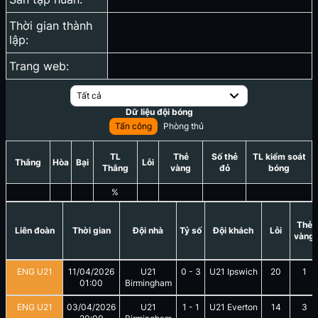
Thời gian thành
lập:
Trang web:
Tất cả
Dữ liệu đội bóng
Tấn công
Phòng thủ
TL
Thẻ
Số thẻ
TL kiểm soát
Thắng
Hòa
Bại
Lỗi
Thắng
vàng
đỏ
bóng
%
Thẻ
Liên đoàn
Thời gian
Đội nhà
Tỷ số
Đội khách
Lỗi
vàng
ENG U21
11/04/2026
U21
0
-
3
U21 Ipswich
20
1
01:00
Birmingham
ENG U21
03/04/2026
U21
1
-
1
U21 Everton
14
3