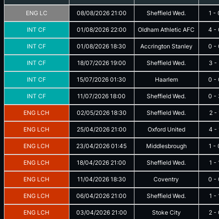
ENG LC
08/08/2026
21:00
Sheffield Wed.
1
-
INT CF
01/08/2026
22:00
Oldham Athletic AFC
4
-
INT CF
01/08/2026
18:30
Accrington Stanley
0
-
INT CF
18/07/2026
19:00
Sheffield Wed.
3
-
INT CF
15/07/2026
01:30
Haarlem
0
-
INT CF
11/07/2026
18:00
Sheffield Wed.
0
-
ENG LCH
02/05/2026
18:30
Sheffield Wed.
2
-
ENG LCH
25/04/2026
21:00
Oxford United
4
-
ENG LCH
23/04/2026
01:45
Middlesbrough
1
-
ENG LCH
18/04/2026
21:00
Sheffield Wed.
1
-
ENG LCH
11/04/2026
18:30
Coventry
0
-
ENG LCH
06/04/2026
21:00
Sheffield Wed.
1
-
ENG LCH
03/04/2026
21:00
Stoke City
2
-