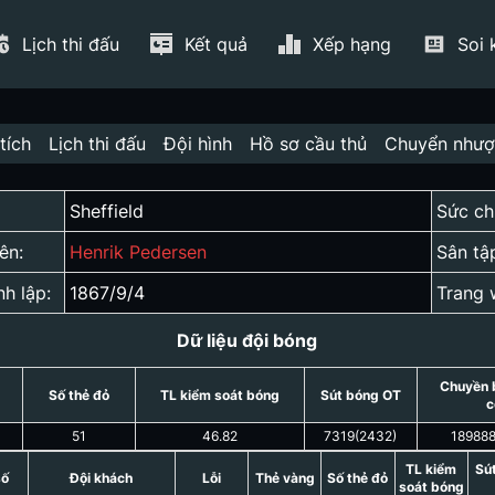
Lịch thi đấu
Kết quả
Xếp hạng
Soi 
tích
Lịch thi đấu
Đội hình
Hồ sơ cầu thủ
Chuyển như
Sheffield
Sức ch
ên:
Henrik Pedersen
Sân tậ
nh lập:
1867/9/4
Trang 
Dữ liệu đội bóng
Chuyền 
Số thẻ đỏ
TL kiểm soát bóng
Sút bóng OT
c
51
46.82
7319
(
2432
)
18988
TL kiểm
Sú
số
Đội khách
Lỗi
Thẻ vàng
Số thẻ đỏ
soát bóng