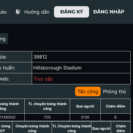
kèo
Hướng dẫn
ĐĂNG KÝ
ĐĂNG NHẬP
ợng
ứa:
39812
p huấn:
Hillsborough Stadium
web:
Truy cập
Tấn công
Phòng thủ
bóng thành
TL chuyền bóng thành
Qua người
Chấm điểm
ông
công
8
(
136352
)
72
%
3120
6
t bóng
Chuyền bóng thành
TL Chuyền bóng thành
Chấm
Qua người
OT
công
công
điểm