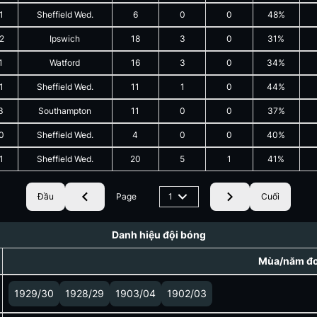
1
Sheffield Wed.
6
0
0
48%
2
Ipswich
18
3
0
31%
1
Watford
16
3
0
34%
1
Sheffield Wed.
11
1
0
44%
3
Southampton
11
0
0
37%
0
Sheffield Wed.
4
0
0
40%
1
Sheffield Wed.
20
5
1
41%
Đầu
Page
1
Cuối
Danh hiệu đội bóng
Mùa/năm đoạ
1929/30
1928/29
1903/04
1902/03