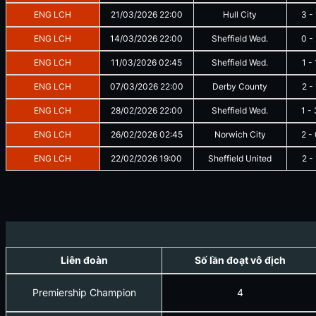
ENG LCH
21/03/2026
22:00
Hull City
3
-
ENG LCH
14/03/2026
22:00
Sheffield Wed.
0
-
ENG LCH
11/03/2026
02:45
Sheffield Wed.
1
-
ENG LCH
07/03/2026
22:00
Derby County
2
-
ENG LCH
28/02/2026
22:00
Sheffield Wed.
1
-
ENG LCH
26/02/2026
02:45
Norwich City
2
-
ENG LCH
22/02/2026
19:00
Sheffield United
2
-
Liên đoàn
Số lần đoạt vô địch
Premiership Champion
4