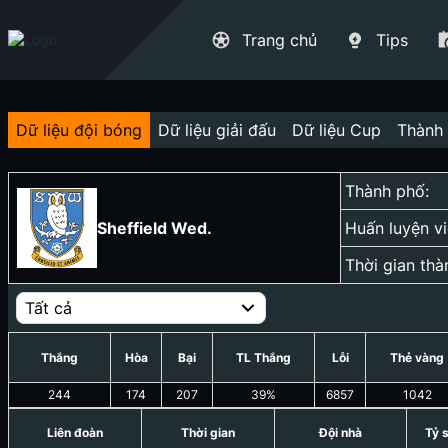
Trang chủ
Tips
Dữ liệu đội bóng
Dữ liệu giải đấu
Dữ liệu Cup
Thành 
Thành phố:
Sheffield Wed.
Huấn luyện vi
Thời gian thà
Tất cả
Thắng
Hòa
Bại
TL Thắng
Lỗi
Thẻ vàng
244
174
207
39
%
6857
1042
Liên đoàn
Thời gian
Đội nhà
Tỷ 