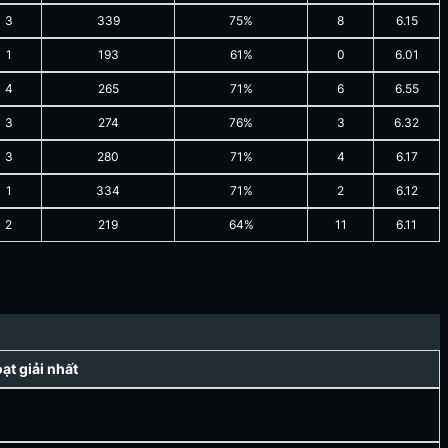
3
339
75%
8
6.15
1
193
61%
0
6.01
4
265
71%
6
6.55
3
274
76%
3
6.32
3
280
71%
4
6.17
1
334
71%
2
6.12
2
219
64%
11
6.11
t giải nhất