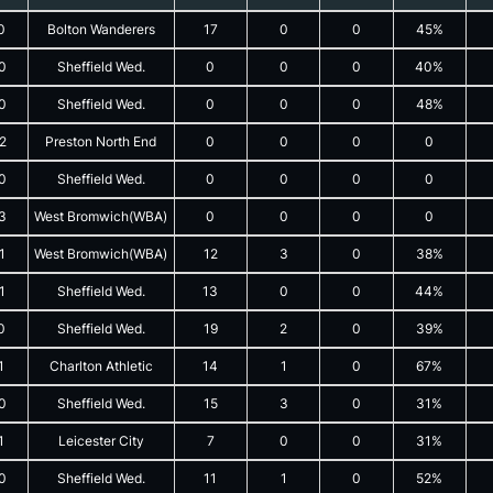
0
Bolton Wanderers
17
0
0
45%
0
Sheffield Wed.
0
0
0
40%
0
Sheffield Wed.
0
0
0
48%
2
Preston North End
0
0
0
0
0
Sheffield Wed.
0
0
0
0
3
West Bromwich(WBA)
0
0
0
0
1
West Bromwich(WBA)
12
3
0
38%
1
Sheffield Wed.
13
0
0
44%
0
Sheffield Wed.
19
2
0
39%
1
Charlton Athletic
14
1
0
67%
0
Sheffield Wed.
15
3
0
31%
1
Leicester City
7
0
0
31%
0
Sheffield Wed.
11
1
0
52%