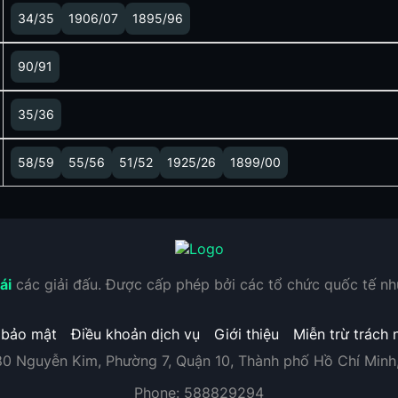
34/35
1906/07
1895/96
90/91
35/36
58/59
55/56
51/52
1925/26
1899/00
ái
các giải đấu. Được cấp phép bởi các tổ chức quốc tế n
 bảo mật
Điều khoản dịch vụ
Giới thiệu
Miễn trừ trách 
80 Nguyễn Kim, Phường 7, Quận 10, Thành phố Hồ Chí Minh
Phone:
588829294