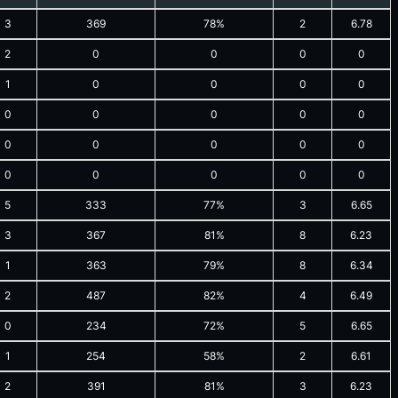
3
369
78%
2
6.78
2
0
0
0
0
1
0
0
0
0
0
0
0
0
0
0
0
0
0
0
0
0
0
0
0
5
333
77%
3
6.65
3
367
81%
8
6.23
1
363
79%
8
6.34
2
487
82%
4
6.49
0
234
72%
5
6.65
1
254
58%
2
6.61
2
391
81%
3
6.23