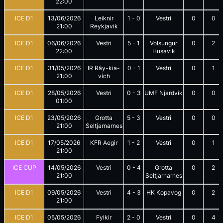
22:00
ICE D1
13/06/2026
Leiknir
1
-
0
Vestri
0
0
21:00
Reykjavik
ICE D1
06/06/2026
Vestri
5
-
1
Volsungur
0
2
22:00
Husavik
ICE D1
31/05/2026
IR Rây-kia-
0
-
1
Vestri
0
1
21:00
vích
ICE D1
28/05/2026
Vestri
0
-
3
UMF Njardvik
0
0
01:00
ICE D1
23/05/2026
Grotta
5
-
3
Vestri
0
0
21:00
Seltjarnarnes
ICE D1
17/05/2026
KFR Aegir
1
-
2
Vestri
0
1
21:00
ICE CUP
14/05/2026
Vestri
0
-
4
Grotta
0
2
21:00
Seltjarnarnes
ICE D1
09/05/2026
Vestri
4
-
3
HK Kopavog
0
2
21:00
ICE D1
05/05/2026
Fylkir
2
-
0
Vestri
0
4