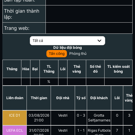
Thời gian thành
lập:
Trang web:
Tất cả
Dữ liệu đội bóng
Tấn công
Phòng thủ
TL
Thẻ
Số thẻ
TL kiểm soát
Thắng
Hòa
Bại
Lỗi
Thắng
vàng
đỏ
bóng
%
Thẻ
Liên đoàn
Thời gian
Đội nhà
Tỷ số
Đội khách
Lỗi
vàng
ICE D1
03/08/2026
Vestri
0
-
3
Grotta
0
3
21:00
Seltjarnarnes
UEFA ECL
31/07/2026
Vestri
1
-
1
Rigas Futbola
7
1