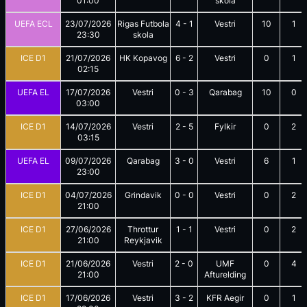
01:00
skola
UEFA ECL
23/07/2026
Rigas Futbola
4
-
1
Vestri
10
1
23:30
skola
ICE D1
21/07/2026
HK Kopavog
6
-
2
Vestri
0
1
02:15
UEFA EL
17/07/2026
Vestri
0
-
3
Qarabag
10
0
03:00
ICE D1
14/07/2026
Vestri
2
-
5
Fylkir
0
2
03:15
UEFA EL
09/07/2026
Qarabag
3
-
0
Vestri
6
1
23:00
ICE D1
04/07/2026
Grindavik
0
-
0
Vestri
0
2
21:00
ICE D1
27/06/2026
Throttur
1
-
1
Vestri
0
2
21:00
Reykjavik
ICE D1
21/06/2026
Vestri
2
-
0
UMF
0
4
21:00
Afturelding
ICE D1
17/06/2026
Vestri
3
-
2
KFR Aegir
0
1