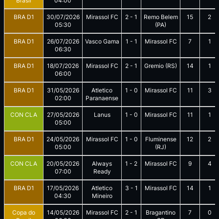
Brasil
04:00
BRA D1
30/07/2026
Mirassol FC
2
-
1
Remo Belem
15
2
05:30
(PA)
BRA D1
26/07/2026
Vasco Gama
1
-
1
Mirassol FC
7
1
06:30
BRA D1
18/07/2026
Mirassol FC
2
-
1
Gremio (RS)
14
1
06:00
BRA D1
31/05/2026
Atletico
1
-
0
Mirassol FC
11
3
02:00
Paranaense
CON CLA
27/05/2026
Lanus
1
-
0
Mirassol FC
11
1
05:00
BRA D1
24/05/2026
Mirassol FC
1
-
0
Fluminense
12
2
05:00
(RJ)
CON CLA
20/05/2026
Always
1
-
2
Mirassol FC
9
4
07:00
Ready
BRA D1
17/05/2026
Atletico
3
-
1
Mirassol FC
14
1
04:30
Mineiro
Copa do
14/05/2026
Mirassol FC
2
-
1
Bragantino
7
0