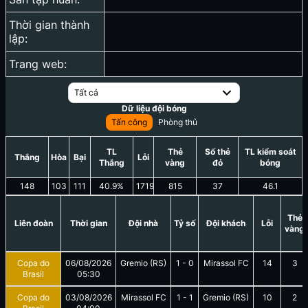
Thời gian thành
lập:
Trang web:
Tất cả
Dữ liệu đội bóng
Tấn công
Phòng thủ
TL
Thẻ
Số thẻ
TL kiểm soát
Thắng
Hòa
Bại
Lỗi
Thắng
vàng
đỏ
bóng
148
103
111
40.9
%
1719
815
37
46.1
Thẻ
Liên đoàn
Thời gian
Đội nhà
Tỷ số
Đội khách
Lỗi
vàng
Copa do
06/08/2026
Gremio (RS)
1
-
0
Mirassol FC
14
3
Brasil
05:30
Copa do
03/08/2026
Mirassol FC
1
-
1
Gremio (RS)
10
2