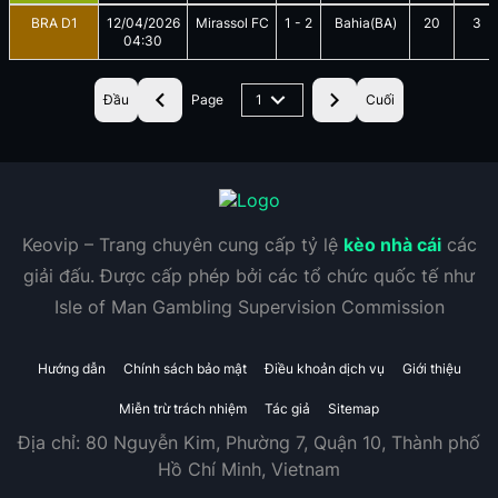
BRA D1
12/04/2026
Mirassol FC
1
-
2
Bahia(BA)
20
3
04:30
Đầu
Page
1
Cuối
Keovip – Trang chuyên cung cấp tỷ lệ
kèo nhà cái
các
giải đấu. Được cấp phép bởi các tổ chức quốc tế như
Isle of Man Gambling Supervision Commission
Hướng dẫn
Chính sách bảo mật
Điều khoản dịch vụ
Giới thiệu
Miễn trừ trách nhiệm
Tác giả
Sitemap
Địa chỉ:
80 Nguyễn Kim, Phường 7, Quận 10, Thành phố
Hồ Chí Minh, Vietnam