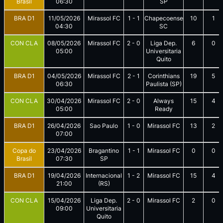
Brasil
06:30
SP
BRA D1
11/05/2026
Mirassol FC
1
-
1
Chapecoense
10
1
04:30
SC
CON CLA
08/05/2026
Mirassol FC
2
-
0
Liga Dep.
6
0
05:00
Universitaria
Quito
BRA D1
04/05/2026
Mirassol FC
2
-
1
Corinthians
19
5
06:30
Paulista (SP)
CON CLA
30/04/2026
Mirassol FC
2
-
0
Always
15
4
05:00
Ready
BRA D1
26/04/2026
Sao Paulo
1
-
0
Mirassol FC
13
2
07:00
Copa do
23/04/2026
Bragantino
1
-
1
Mirassol FC
0
0
Brasil
07:30
SP
BRA D1
19/04/2026
Internacional
1
-
2
Mirassol FC
15
4
21:00
(RS)
CON CLA
15/04/2026
Liga Dep.
2
-
0
Mirassol FC
2
0
09:00
Universitaria
Quito