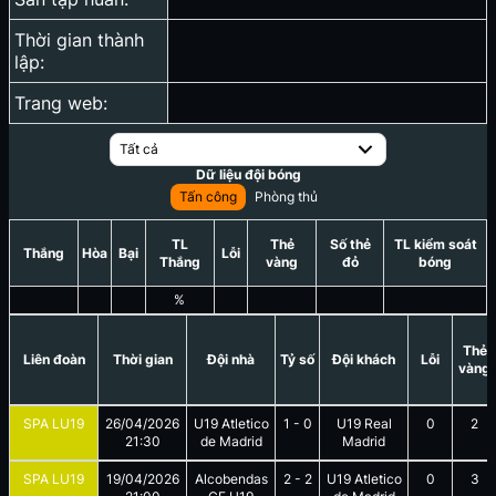
Thời gian thành
lập:
Trang web:
Tất cả
Dữ liệu đội bóng
Tấn công
Phòng thủ
TL
Thẻ
Số thẻ
TL kiểm soát
Thắng
Hòa
Bại
Lỗi
Thắng
vàng
đỏ
bóng
%
Thẻ
Liên đoàn
Thời gian
Đội nhà
Tỷ số
Đội khách
Lỗi
vàng
SPA LU19
26/04/2026
U19 Atletico
1
-
0
U19 Real
0
2
21:30
de Madrid
Madrid
SPA LU19
19/04/2026
Alcobendas
2
-
2
U19 Atletico
0
3