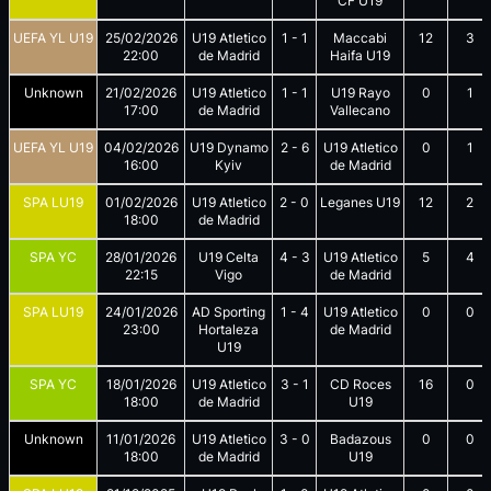
CF U19
UEFA YL U19
25/02/2026
U19 Atletico
1
-
1
Maccabi
12
3
22:00
de Madrid
Haifa U19
Unknown
21/02/2026
U19 Atletico
1
-
1
U19 Rayo
0
1
17:00
de Madrid
Vallecano
UEFA YL U19
04/02/2026
U19 Dynamo
2
-
6
U19 Atletico
0
1
16:00
Kyiv
de Madrid
SPA LU19
01/02/2026
U19 Atletico
2
-
0
Leganes U19
12
2
18:00
de Madrid
SPA YC
28/01/2026
U19 Celta
4
-
3
U19 Atletico
5
4
22:15
Vigo
de Madrid
SPA LU19
24/01/2026
AD Sporting
1
-
4
U19 Atletico
0
0
23:00
Hortaleza
de Madrid
U19
SPA YC
18/01/2026
U19 Atletico
3
-
1
CD Roces
16
0
18:00
de Madrid
U19
Unknown
11/01/2026
U19 Atletico
3
-
0
Badazous
0
0
18:00
de Madrid
U19