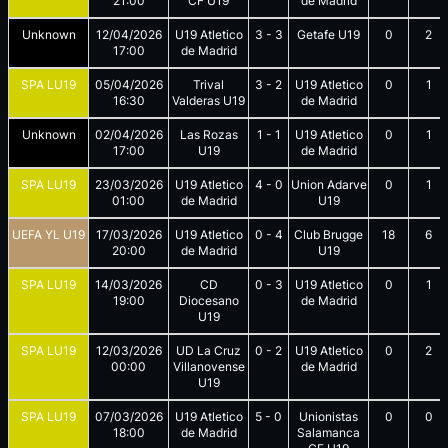
21:00
CF U19
de Madrid
Unknown
12/04/2026
U19 Atletico
3
-
3
Getafe U19
0
2
17:00
de Madrid
SPA LU19
05/04/2026
Trival
3
-
2
U19 Atletico
0
1
16:30
Valderas U19
de Madrid
Unknown
02/04/2026
Las Rozas
1
-
1
U19 Atletico
0
1
17:00
U19
de Madrid
SPA LU19
23/03/2026
U19 Atletico
4
-
0
Union Adarve
0
1
01:00
de Madrid
U19
UEFA YL U19
17/03/2026
U19 Atletico
0
-
4
Club Brugge
18
6
20:00
de Madrid
U19
SPA LU19
14/03/2026
CD
0
-
3
U19 Atletico
0
1
19:00
Diocesano
de Madrid
U19
SPA LU19
12/03/2026
UD La Cruz
0
-
2
U19 Atletico
0
2
00:00
Villanovense
de Madrid
U19
SPA LU19
07/03/2026
U19 Atletico
5
-
0
Unionistas
0
0
18:00
de Madrid
Salamanca