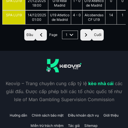
SPA LU19
21/12/2025
U19 Real
1
-
0
U19 Atletico
0
0
18:00
Madrid
de Madrid
SPA LU19
14/12/2025
U19 Atletico
4
-
0
Alcobendas
14
1
01:00
de Madrid
CF U19
Đầu
Page
1
Cuối
Keovip – Trang chuyên cung cấp tỷ lệ
kèo nhà cái
các
giải đấu. Được cấp phép bởi các tổ chức quốc tế như
Isle of Man Gambling Supervision Commission
Hướng dẫn
Chính sách bảo mật
Điều khoản dịch vụ
Giới thiệu
Miễn trừ trách nhiệm
Tác giả
Sitemap