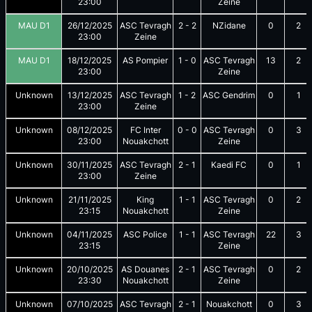
23:00
Zeine
MAU D1
26/12/2025
ASC Tevragh
2
-
2
NZidane
0
2
23:00
Zeine
MAU D1
18/12/2025
AS Pompier
1
-
0
ASC Tevragh
13
2
23:00
Zeine
Unknown
13/12/2025
ASC Tevragh
1
-
2
ASC Gendrim
0
1
23:00
Zeine
Unknown
08/12/2025
FC Inter
0
-
0
ASC Tevragh
0
3
23:00
Nouakchott
Zeine
Unknown
30/11/2025
ASC Tevragh
2
-
1
Kaedi FC
0
1
23:00
Zeine
Unknown
21/11/2025
King
1
-
1
ASC Tevragh
0
2
23:15
Nouakchott
Zeine
Unknown
04/11/2025
ASC Police
1
-
1
ASC Tevragh
22
3
23:15
Zeine
Unknown
20/10/2025
AS Douanes
2
-
1
ASC Tevragh
0
2
23:30
Nouakchott
Zeine
Unknown
07/10/2025
ASC Tevragh
2
-
1
Nouakchott
0
3