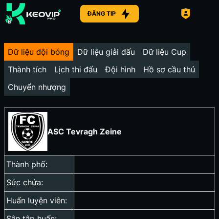
ĐĂNG TIP
Dữ liệu đội bóng
Dữ liệu giải đấu
Dữ liệu Cup
Thành tích
Lịch thi đấu
Đội hình
Hồ sơ cầu thủ
Chuyển nhượng
ASC Tevragh Zeine
Thành phố:
Sức chứa:
Huấn luyện viên:
Sân tập huấn: