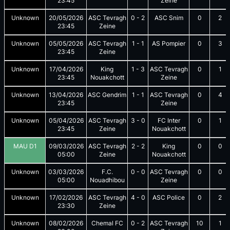
23:45
Zeine
Unknown
20/05/2026
ASC Tevragh
0
-
2
ASC Snim
0
2
23:45
Zeine
Unknown
05/05/2026
ASC Tevragh
1
-
1
AS Pompier
0
3
23:45
Zeine
Unknown
17/04/2026
King
1
-
3
ASC Tevragh
0
1
23:45
Nouakchott
Zeine
Unknown
13/04/2026
ASC Gendrim
1
-
1
ASC Tevragh
0
4
23:45
Zeine
Unknown
05/04/2026
ASC Tevragh
3
-
0
FC Inter
0
1
23:45
Zeine
Nouakchott
MAU D1
09/03/2026
ASC Tevragh
2
-
2
King
0
0
05:00
Zeine
Nouakchott
Unknown
03/03/2026
F.C.
0
-
0
ASC Tevragh
0
0
05:00
Nouadhibou
Zeine
Unknown
17/02/2026
ASC Tevragh
4
-
0
ASC Police
0
2
23:30
Zeine
Unknown
08/02/2026
Chemal FC
0
-
2
ASC Tevragh
10
1