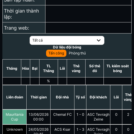
Thời gian thành
lập:
Trang web:
Tất cả
Dữ liệu đội bóng
Tấn công
Phòng thủ
TL
Thẻ
Số thẻ
TL kiểm soát
Thắng
Hòa
Bại
Lỗi
Thắng
vàng
đỏ
bóng
%
Thẻ
Liên đoàn
Thời gian
Đội nhà
Tỷ số
Đội khách
Lỗi
vàng
Mauritania
13/06/2026
Chemal FC
1
-
0
ASC Tevragh
0
2
Cup
00:00
Zeine
Unknown
24/05/2026
ACS Ksar
1
-
3
ASC Tevragh
0
0