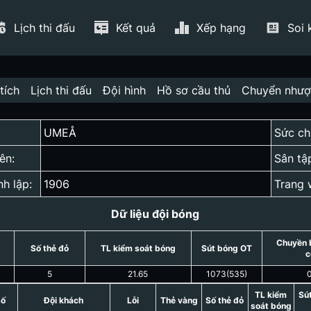
Lịch thi đấu
Kết quả
Xếp hạng
Soi 
tích
Lịch thi đấu
Đội hình
Hồ sơ cầu thủ
Chuyển như
UMEÅ
Sức ch
ên:
Sân tậ
nh lập:
1906
Trang 
Dữ liệu đội bóng
Chuyền 
Số thẻ đỏ
TL kiểm soát bóng
Sút bóng OT
c
5
21.65
1073
(
535
)
TL kiểm
Sú
số
Đội khách
Lỗi
Thẻ vàng
Số thẻ đỏ
soát bóng