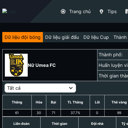
Trang chủ
Tips
Dữ liệu đội bóng
Dữ liệu giải đấu
Dữ liệu Cup
Thành 
Thành phố:
Nữ Umea FC
Huấn luyện vi
Thời gian thà
Tất cả
Thắng
Hòa
Bại
TL Thắng
Lỗi
Thẻ vàng
61
30
71
37.7
%
0
99
Liên đoàn
Thời gian
Đội nhà
Tỷ 