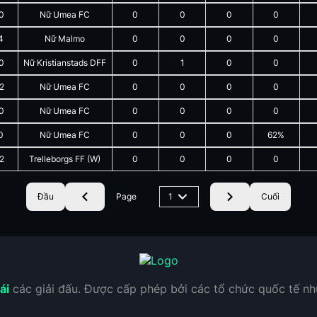
0
Nữ Umea FC
0
0
0
0
4
Nữ Malmo
0
0
0
0
0
Nữ Kristianstads DFF
0
1
0
0
2
Nữ Umea FC
0
0
0
0
0
Nữ Umea FC
0
0
0
0
0
Nữ Umea FC
0
0
0
62%
2
Trelleborgs FF (W)
0
0
0
0
Đầu
Page
1
Cuối
ái
các giải đấu. Được cấp phép bởi các tổ chức quốc tế n