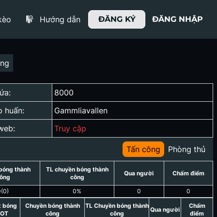
kèo
Hướng dẫn
ĐĂNG KÝ
ĐĂNG NHẬP
ợng
ứa:
8000
p huấn:
Gammliavallen
web:
Truy cập
Tấn công
Phòng thủ
bóng thành
TL chuyền bóng thành
Qua người
Chấm điểm
ông
công
0
(
0
)
0
%
0
0
t bóng
Chuyền bóng thành
TL Chuyền bóng thành
Chấm
Qua người
OT
công
công
điểm