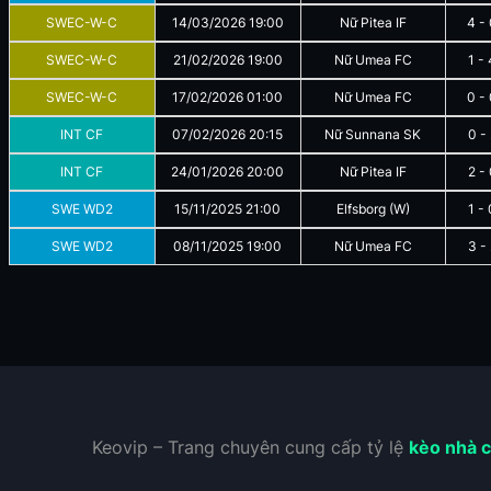
SWEC-W-C
14/03/2026
19:00
Nữ Pitea IF
4
-
SWEC-W-C
21/02/2026
19:00
Nữ Umea FC
1
-
SWEC-W-C
17/02/2026
01:00
Nữ Umea FC
0
-
INT CF
07/02/2026
20:15
Nữ Sunnana SK
0
-
INT CF
24/01/2026
20:00
Nữ Pitea IF
2
-
SWE WD2
15/11/2025
21:00
Elfsborg (W)
1
-
SWE WD2
08/11/2025
19:00
Nữ Umea FC
3
-
Keovip – Trang chuyên cung cấp tỷ lệ
kèo nhà c