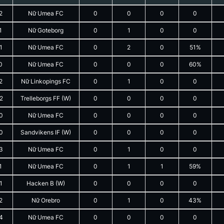
2
Nữ Umea FC
0
0
0
0
1
Nữ Goteborg
0
1
0
0
1
Nữ Umea FC
0
2
0
51%
0
Nữ Umea FC
0
0
0
60%
2
Nữ Linkopings FC
0
1
0
0
2
Trelleborgs FF (W)
0
0
0
0
0
Nữ Umea FC
0
0
0
0
0
Sandvikens IF (W)
0
0
0
0
3
Nữ Umea FC
0
1
0
0
1
Nữ Umea FC
0
1
1
59%
1
Hacken B (W)
0
0
0
0
2
Nữ Orebro
0
1
0
43%
4
Nữ Umea FC
0
0
0
0