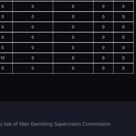
0
0
0
0
0
0
0
0
0
0
0
0
0
0
0
0
0
0
0
0
0
0
0
0
0
10
0
0
0
0
0
0
0
0
0
hư Isle of Man Gambling Supervision Commission