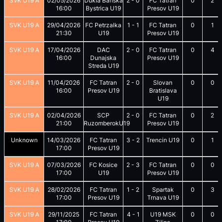
SVK U19 A
02/05/2026
Dukla Banska
2
-
0
FC Tatran
0
2
16:00
Bystrica U19
Presov U19
SVK U19 A
29/04/2026
FC Petrzalka
1
-
1
FC Tatran
0
1
21:30
U19
Presov U19
SVK U19 A
17/04/2026
DAC
2
-
0
FC Tatran
0
4
16:00
Dunajska
Presov U19
Streda U19
SVK U19 A
11/04/2026
FC Tatran
2
-
0
Slovan
0
0
16:00
Presov U19
Bratislava
U19
SVK U19 A
02/04/2026
SCP
2
-
0
FC Tatran
0
2
21:00
RuzomberokU19
Presov U19
Unknown
14/03/2026
FC Tatran
3
-
2
Trencin U19
0
1
17:00
Presov U19
SVK U19 A
07/03/2026
FC Kosice
2
-
3
FC Tatran
0
0
17:00
U19
Presov U19
SVK U19 A
28/02/2026
FC Tatran
1
-
2
Spartak
0
3
17:00
Presov U19
Trnava U19
SVK U19 A
29/11/2025
FC Tatran
4
-
1
U19 MSK
0
0