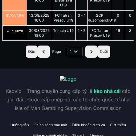
16:00
Bratislava
Presov U19
U19
SVK U19 A
13/09/2025
FC Tatran
3
-
1
SCP
0
0
18:00
Presov U19
RuzomberokU19
Unknown
30/08/2025
Trencin U19
1
-
2
FC Tatran
16
3
18:00
Presov U19
Đầu
Page
1
Cuối
Keovip – Trang chuyên cung cấp tỷ lệ
kèo nhà cái
các
giải đấu. Được cấp phép bởi các tổ chức quốc tế như
Isle of Man Gambling Supervision Commission
Hướng dẫn
Chính sách bảo mật
Điều khoản dịch vụ
Giới thiệu
Miễn trừ trách nhiệm
Tác giả
Sitemap