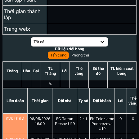
Thời gian thành
lập:
Trang web:
Tất cả
Dữ liệu đội bóng
Tấn công
Phòng thủ
TL
Thẻ
Số thẻ
TL kiểm soát
Thắng
Hòa
Bại
Lỗi
Thắng
vàng
đỏ
bóng
%
Thẻ
Liên đoàn
Thời gian
Đội nhà
Tỷ số
Đội khách
Lỗi
vàng
SVK U19 A
08/05/2026
FC Tatran
2
-
1
FK Zeleziarne
0
0
16:00
Presov U19
Podbrezova
U19