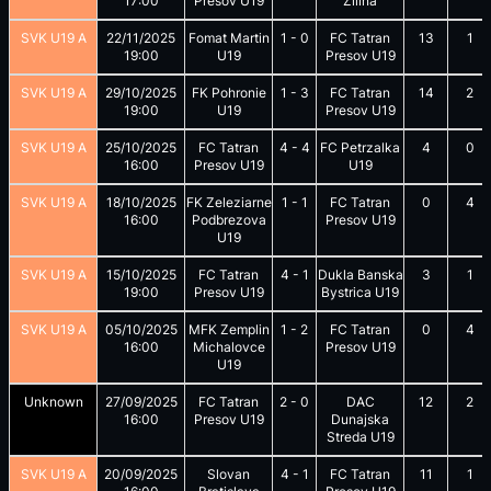
17:00
Presov U19
Zilina
SVK U19 A
22/11/2025
Fomat Martin
1
-
0
FC Tatran
13
1
19:00
U19
Presov U19
SVK U19 A
29/10/2025
FK Pohronie
1
-
3
FC Tatran
14
2
19:00
U19
Presov U19
SVK U19 A
25/10/2025
FC Tatran
4
-
4
FC Petrzalka
4
0
16:00
Presov U19
U19
SVK U19 A
18/10/2025
FK Zeleziarne
1
-
1
FC Tatran
0
4
16:00
Podbrezova
Presov U19
U19
SVK U19 A
15/10/2025
FC Tatran
4
-
1
Dukla Banska
3
1
19:00
Presov U19
Bystrica U19
SVK U19 A
05/10/2025
MFK Zemplin
1
-
2
FC Tatran
0
4
16:00
Michalovce
Presov U19
U19
Unknown
27/09/2025
FC Tatran
2
-
0
DAC
12
2
16:00
Presov U19
Dunajska
Streda U19
SVK U19 A
20/09/2025
Slovan
4
-
1
FC Tatran
11
1