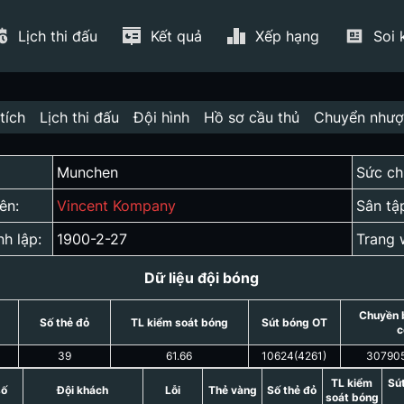
Lịch thi đấu
Kết quả
Xếp hạng
Soi 
tích
Lịch thi đấu
Đội hình
Hồ sơ cầu thủ
Chuyển như
Munchen
Sức ch
ên:
Vincent Kompany
Sân tậ
nh lập:
1900-2-27
Trang 
Dữ liệu đội bóng
Chuyền 
Số thẻ đỏ
TL kiểm soát bóng
Sút bóng OT
c
39
61.66
10624
(
4261
)
30790
TL kiểm
Sú
số
Đội khách
Lỗi
Thẻ vàng
Số thẻ đỏ
soát bóng