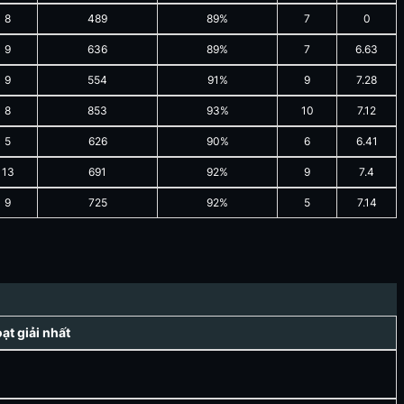
8
489
89%
7
0
9
636
89%
7
6.63
9
554
91%
9
7.28
8
853
93%
10
7.12
5
626
90%
6
6.41
13
691
92%
9
7.4
9
725
92%
5
7.14
t giải nhất