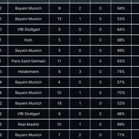
2
Bayern Munich
9
2
0
64%
1
Bayern Munich
15
1
0
53%
0
VfB Stuttgart
5
0
0
64%
1
Koln
5
1
0
68%
1
Bayern Munich
5
0
0
69%
1
Paris Saint Germain
11
2
0
63%
3
Heidenheim
6
3
0
75%
4
Bayern Munich
4
0
0
57%
4
Bayern Munich
10
1
0
70%
2
Bayern Munich
18
1
0
53%
2
VfB Stuttgart
6
0
0
66%
3
Real Madrid
10
1
0
69%
5
Bayern Munich
7
2
0
77%