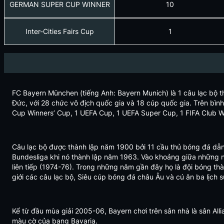
GERMAN SUPER CUP WINNER
10
Inter-Cities Fairs Cup
1
FC Bayern München (tiếng Anh: Bayern Munich) là 1 câu lạc bộ t
Đức, với 28 chức vô địch quốc gia và 18 cúp quốc gia. Trên bìn
Cup Winners’ Cup, 1 UEFA Cup, 1 UEFA Super Cup, 1 FIFA Club Wo
Câu lạc bộ được thành lập năm 1900 bởi 11 cầu thủ bóng đá dẫn
Bundesliga khi nó thành lập năm 1963. Vào khoảng giữa những n
liên tiếp (1974-76). Trong những năm gần đây họ là đội bóng th
giới các câu lạc bộ, Siêu cúp bóng đá châu Âu và cú ăn ba lịch
Kể từ đầu mùa giải 2005-06, Bayern chơi trên sân nhà là sân All
màu cờ của bang Bavaria.