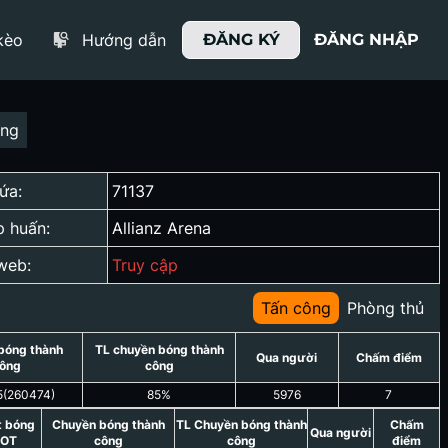
kèo
Hướng dẫn
ĐĂNG KÝ
ĐĂNG NHẬP
ợng
ứa:
71137
p huấn:
Allianz Arena
web:
Truy cập
Tấn công
Phòng thủ
bóng thành
TL chuyền bóng thành
Qua người
Chấm điểm
ông
công
5
(
260474
)
85
%
5976
7
t bóng
Chuyền bóng thành
TL Chuyền bóng thành
Chấm
Qua người
OT
công
công
điểm