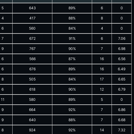
5
643
89%
6
0
4
417
88%
8
0
6
560
84%
4
0
7
672
91%
6
7.06
9
767
90%
7
6.98
6
566
87%
16
6.56
6
676
89%
16
6.49
8
505
84%
17
6.65
6
618
90%
12
6.79
11
580
89%
5
0
9
664
92%
7
6.86
9
640
88%
7
6.68
8
924
92%
14
7.32