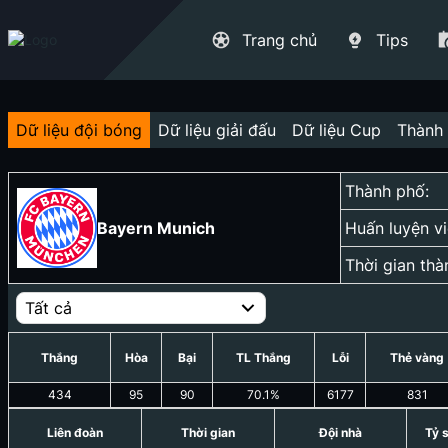
Trang chủ
Tips
Dữ liệu đội bóng
Dữ liệu giải đấu
Dữ liệu Cup
Thành 
Thành phố:
Bayern Munich
Huấn luyện vi
Thời gian thà
Tất cả
Thắng
Hòa
Bại
TL Thắng
Lỗi
Thẻ vàng
434
95
90
70.1
%
6177
831
Liên đoàn
Thời gian
Đội nhà
Tỷ 