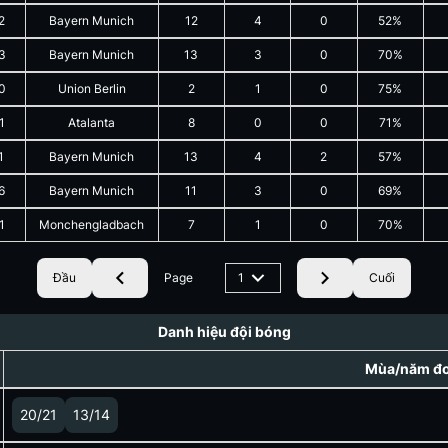
2
Bayern Munich
12
4
0
52%
3
Bayern Munich
13
3
0
70%
0
Union Berlin
2
1
0
75%
1
Atalanta
8
0
0
71%
1
Bayern Munich
13
4
2
57%
6
Bayern Munich
11
3
0
69%
1
Monchengladbach
7
1
0
70%
Đầu
Page
1
Cuối
Danh hiệu đội bóng
Mùa/năm đoạ
20/21
13/14