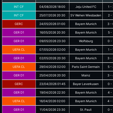
INT CF
04/08/2026
18:00
Jeju United FC
1
-
INT CF
25/07/2026
20:30
SV Wehen Wiesbaden
2
-
GERC
24/05/2026
01:00
Bayern Munich
3
-
GER D1
16/05/2026
20:30
Bayern Munich
5
-
GER D1
09/05/2026
23:30
Wolfsburg
0
-
UEFA CL
07/05/2026
02:00
Bayern Munich
1
-
GER D1
02/05/2026
20:30
Bayern Munich
3
-
UEFA CL
29/04/2026
02:00
Paris Saint Germain
5
-
GER D1
25/04/2026
20:30
Mainz
3
-
GERC
23/04/2026
01:45
Bayer Leverkusen
0
-
GER D1
19/04/2026
22:30
Bayern Munich
4
-
UEFA CL
16/04/2026
02:00
Bayern Munich
4
-
GER D1
11/04/2026
23:30
St. Pauli
0
-