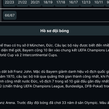
22/23
21/22
20/21
18/19
17/18
16/17
12/13
10/11
9
66/67
Hồ sơ đội bóng
hể thao có trụ sở ở München, Đức. Câu lạc bộ này được biết đến nhiề
h diện thế giới, Bayern cũng 10 lần vào chung kết UEFA Champions Le
rld Cup và 2 Intercontinental Cups.
 dắt bởi Franz John. Mặc dù Bayern giành danh hiệu vô địch quốc g
ăm 1970, câu lạc bộ trải qua quãng thời gian thành công nhất, khi 
ành công nhất nước Đức, vô địch 7 trong số 10 giải đấu gần đây nhất
 sử (chiến thắng UEFA Champions League, Bundesliga, DFB-Pokal) tr
ianz Arena. Trước đây đội bóng đã chơi 33 năm ở sân Olympic. Màu á