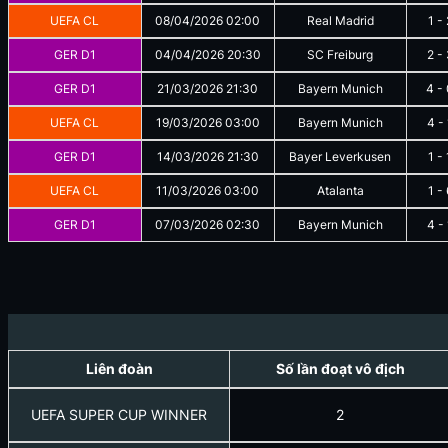
UEFA CL
08/04/2026
02:00
Real Madrid
1
-
GER D1
04/04/2026
20:30
SC Freiburg
2
-
GER D1
21/03/2026
21:30
Bayern Munich
4
-
UEFA CL
19/03/2026
03:00
Bayern Munich
4
-
GER D1
14/03/2026
21:30
Bayer Leverkusen
1
-
UEFA CL
11/03/2026
03:00
Atalanta
1
-
GER D1
07/03/2026
02:30
Bayern Munich
4
-
Liên đoàn
Số lần đoạt vô địch
UEFA SUPER CUP WINNER
2