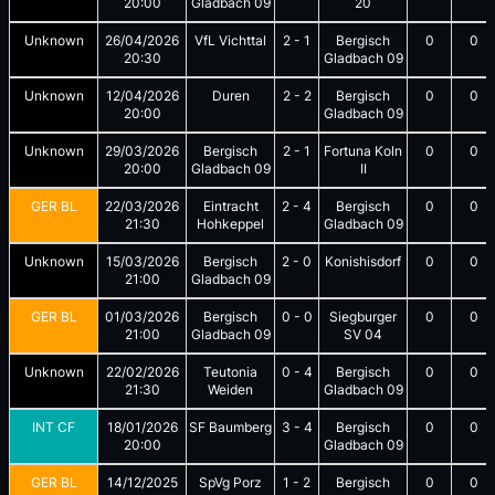
20:00
Gladbach 09
20
Unknown
26/04/2026
VfL Vichttal
2
-
1
Bergisch
0
0
20:30
Gladbach 09
Unknown
12/04/2026
Duren
2
-
2
Bergisch
0
0
20:00
Gladbach 09
Unknown
29/03/2026
Bergisch
2
-
1
Fortuna Koln
0
0
20:00
Gladbach 09
II
GER BL
22/03/2026
Eintracht
2
-
4
Bergisch
0
0
21:30
Hohkeppel
Gladbach 09
Unknown
15/03/2026
Bergisch
2
-
0
Konishisdorf
0
0
21:00
Gladbach 09
GER BL
01/03/2026
Bergisch
0
-
0
Siegburger
0
0
21:00
Gladbach 09
SV 04
Unknown
22/02/2026
Teutonia
0
-
4
Bergisch
0
0
21:30
Weiden
Gladbach 09
INT CF
18/01/2026
SF Baumberg
3
-
4
Bergisch
0
0
20:00
Gladbach 09
GER BL
14/12/2025
SpVg Porz
1
-
2
Bergisch
0
0