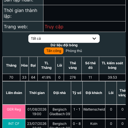
Thời gian thành
lập:
Trang web:
Truy cập
Tất cả
Dữ liệu đội bóng
Tấn công
Phòng thủ
TL
Thẻ
Số thẻ
TL kiểm soát
Thắng
Hòa
Bại
Lỗi
Thắng
vàng
đỏ
bóng
70
33
64
41.9
%
0
276
11
39.53
Thẻ
Liên đoàn
Thời gian
Đội nhà
Tỷ số
Đội khách
Lỗi
vàng
GER Reg
01/08/2026
Bergisch
1
-
1
Wattenscheid
0
0
19:00
Gladbach 09
INT CF
23/07/2026
Bergisch
0
-
8
Koln
0
0