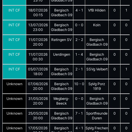
23:10
Gladbach 09
INT CF
18/07/2026
Bergisch
4
-
1
VfB Hilden
0
1
00:15
Gladbach 09
INT CF
13/07/2026
Bergisch
0
-
0
Koln
0
0
23:00
Gladbach 09
INT CF
11/07/2026
Ratingen SV
2
-
2
Bergisch
0
0
20:00
Gladbach 09
INT CF
11/07/2026
Uerdingen
1
-
4
Bergisch
0
0
00:30
Gladbach 09
INT CF
05/07/2026
Bergisch
2
-
1
SSVg Velbert
0
1
18:00
Gladbach 09
Unknown
07/06/2026
Bergisch
10
-
0
SpVg Porz
0
0
20:00
Gladbach 09
1919
Unknown
31/05/2026
Wegberg-
0
-
0
Bergisch
0
0
20:00
Beeck
Gladbach 09
Unknown
25/05/2026
Bergisch
7
-
1
Sportfreunde
0
0
20:00
Gladbach 09
Duren
Unknown
17/05/2026
Bergisch
4
-
1
SpVg Frechen
0
0