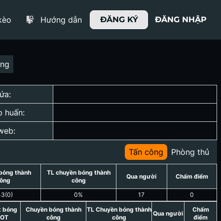
kèo
Hướng dẫn
ĐĂNG KÝ
ĐĂNG NHẬP
ợng
ứa:
p huấn:
web:
Tấn công
Phòng thủ
bóng thành
TL chuyền bóng thành
Qua người
Chấm điểm
ông
công
43
(
0
)
0
%
17
0
t bóng
Chuyền bóng thành
TL Chuyền bóng thành
Chấm
Qua người
OT
công
công
điểm