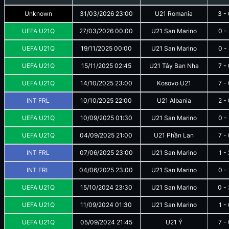
Unknown
31/03/2026
23:00
U21 Romania
3
-
UEFA U21Q
27/03/2026
00:00
U21 San Marino
0
-
UEFA U21Q
19/11/2025
00:00
U21 San Marino
0
-
UEFA U21Q
15/11/2025
02:45
U21 Tây Ban Nha
7
-
UEFA U21Q
14/10/2025
23:00
Kosovo U21
7
-
INT FRL
10/10/2025
22:00
U21 Albania
2
-
UEFA U21Q
10/09/2025
01:30
U21 San Marino
0
-
UEFA U21Q
04/09/2025
21:00
U21 Phần Lan
7
-
INT FRL
07/06/2025
23:00
U21 San Marino
1
-
INT FRL
04/06/2025
23:00
U21 San Marino
0
-
UEFA U21Q
15/10/2024
23:30
U21 San Marino
0
-
UEFA U21Q
11/09/2024
01:30
U21 San Marino
1
-
UEFA U21Q
05/09/2024
21:45
U21 Ý
7
-