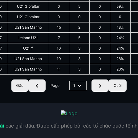
0
U21 Gibraltar
0
5
0
59%
0
U21 Gibraltar
0
0
0
0
0
U21 San Marino
15
2
0
18%
7
Ireland U21
7
5
0
24%
7
U21 Ý
10
3
0
24%
0
U21 San Marino
10
3
0
28%
0
U21 San Marino
11
3
0
20%
Đầu
Page
1
Cuối
ái
các giải đấu. Được cấp phép bởi các tổ chức quốc tế n