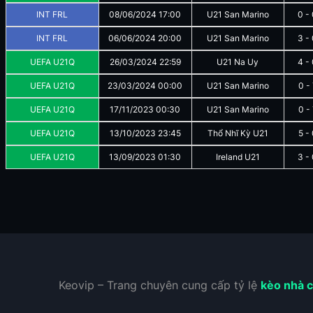
INT FRL
08/06/2024
17:00
U21 San Marino
0
-
INT FRL
06/06/2024
20:00
U21 San Marino
3
-
UEFA U21Q
26/03/2024
22:59
U21 Na Uy
4
-
UEFA U21Q
23/03/2024
00:00
U21 San Marino
0
-
UEFA U21Q
17/11/2023
00:30
U21 San Marino
0
-
UEFA U21Q
13/10/2023
23:45
Thổ Nhĩ Kỳ U21
5
-
UEFA U21Q
13/09/2023
01:30
Ireland U21
3
-
Keovip – Trang chuyên cung cấp tỷ lệ
kèo nhà c