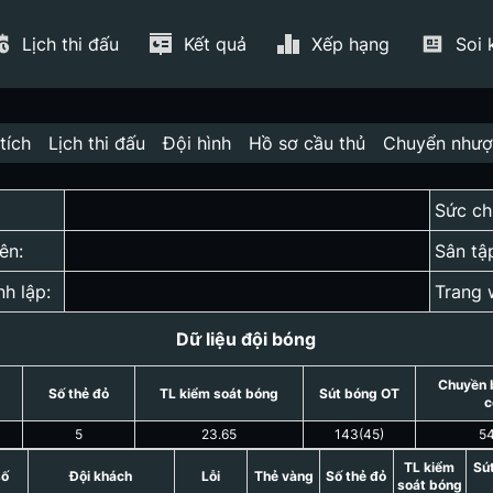
Lịch thi đấu
Kết quả
Xếp hạng
Soi 
tích
Lịch thi đấu
Đội hình
Hồ sơ cầu thủ
Chuyển như
Sức ch
ên:
Sân tậ
nh lập:
Trang 
Dữ liệu đội bóng
Chuyền 
Số thẻ đỏ
TL kiểm soát bóng
Sút bóng OT
c
5
23.65
143
(
45
)
5
TL kiểm
Sú
số
Đội khách
Lỗi
Thẻ vàng
Số thẻ đỏ
soát bóng