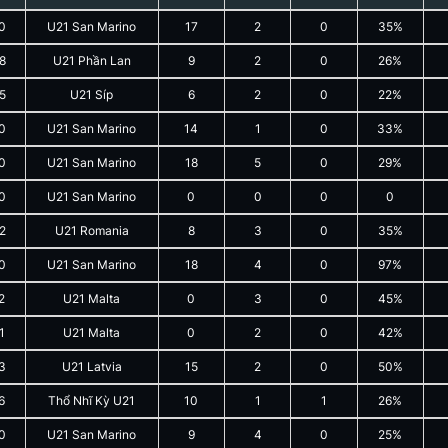
0
U21 San Marino
17
2
0
35%
8
U21 Phần Lan
9
2
0
26%
5
U21 Síp
6
2
0
22%
0
U21 San Marino
14
1
0
33%
0
U21 San Marino
18
5
0
29%
0
U21 San Marino
0
0
0
0
2
U21 Romania
8
3
0
35%
0
U21 San Marino
18
4
0
97%
2
U21 Malta
0
3
0
45%
1
U21 Malta
0
2
0
42%
3
U21 Latvia
15
2
0
50%
6
Thổ Nhĩ Kỳ U21
10
1
1
26%
0
U21 San Marino
9
4
0
25%