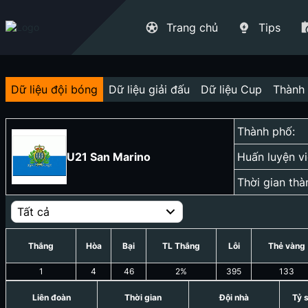
Trang chủ
Tips
Dữ liệu đội bóng
Dữ liệu giải đấu
Dữ liệu Cup
Thành 
Thành phố:
U21 San Marino
Huấn luyện vi
Thời gian thà
Tất cả
Thắng
Hòa
Bại
TL Thắng
Lỗi
Thẻ vàng
1
4
46
2
%
395
133
Liên đoàn
Thời gian
Đội nhà
Tỷ 