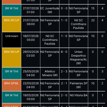
07:00
SP
BR W Tmt
27/07/2026
EC Juventude
0
-
0
Nữ Ferroviaria
15
4
01:00
(W)
SP
BRA WCUP
21/07/2026
Nữ Ferroviaria
1
-
0
Nữ SC
22
4
06:00
SP
Corinthians
Paulista
Unknown
18/07/2026
Nữ SC
1
-
0
Nữ Ferroviaria
10
0
05:00
Corinthians
SP
Paulista
BRA WCUP
29/05/2026
Nữ Ferroviaria
8
-
0
Uniao
0
0
03:00
SP
Desportiva
Alagoana/AL
(W)
BR W Tmt
25/05/2026
Atletico
2
-
3
Nữ Ferroviaria
0
3
04:00
Mineiro (W)
SP
BRA SPWL
22/05/2026
Nữ Ferroviaria
2
-
1
Palmeiras SP
10
2
04:00
SP
(W)
BR W Tmt
19/05/2026
Nữ Ferroviaria
2
-
0
Nữ Vitoria BA
0
1
05:00
SP