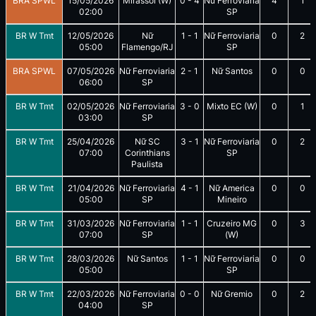
BRA SPWL
15/05/2026
Mirassol (W)
0
-
4
Nữ Ferroviaria
4
1
02:00
SP
BR W Tmt
12/05/2026
Nữ
1
-
1
Nữ Ferroviaria
0
2
05:00
Flamengo/RJ
SP
BRA SPWL
07/05/2026
Nữ Ferroviaria
2
-
1
Nữ Santos
0
0
06:00
SP
BR W Tmt
02/05/2026
Nữ Ferroviaria
3
-
0
Mixto EC (W)
0
1
03:00
SP
BR W Tmt
25/04/2026
Nữ SC
3
-
1
Nữ Ferroviaria
0
2
07:00
Corinthians
SP
Paulista
BR W Tmt
21/04/2026
Nữ Ferroviaria
4
-
1
Nữ America
0
0
05:00
SP
Mineiro
BR W Tmt
31/03/2026
Nữ Ferroviaria
1
-
1
Cruzeiro MG
0
3
07:00
SP
(W)
BR W Tmt
28/03/2026
Nữ Santos
1
-
1
Nữ Ferroviaria
0
0
05:00
SP
BR W Tmt
22/03/2026
Nữ Ferroviaria
0
-
0
Nữ Gremio
0
2
04:00
SP