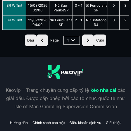
BR W Tmt
15/03/2026
Nữ Sao
0
-
1
Nữ Ferroviaria
0
3
02:00
Paulo/SP
SP
BR W Tmt
22/02/2026
Nữ Ferroviaria
2
-
1
Nữ Botafogo
0
2
04:00
SP
RJ
Đầu
Page
1
Cuối
Keovip – Trang chuyên cung cấp tỷ lệ
kèo nhà cái
các
giải đấu. Được cấp phép bởi các tổ chức quốc tế như
Isle of Man Gambling Supervision Commission
Hướng dẫn
Chính sách bảo mật
Điều khoản dịch vụ
Giới thiệu