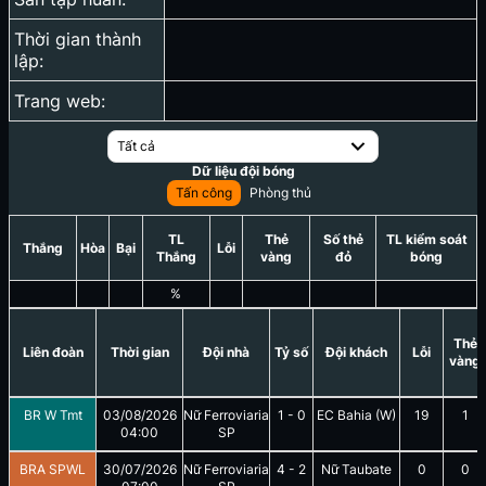
Thời gian thành
lập:
Trang web:
Tất cả
Dữ liệu đội bóng
Tấn công
Phòng thủ
TL
Thẻ
Số thẻ
TL kiểm soát
Thắng
Hòa
Bại
Lỗi
Thắng
vàng
đỏ
bóng
%
Thẻ
Liên đoàn
Thời gian
Đội nhà
Tỷ số
Đội khách
Lỗi
vàng
BR W Tmt
03/08/2026
Nữ Ferroviaria
1
-
0
EC Bahia (W)
19
1
04:00
SP
BRA SPWL
30/07/2026
Nữ Ferroviaria
4
-
2
Nữ Taubate
0
0