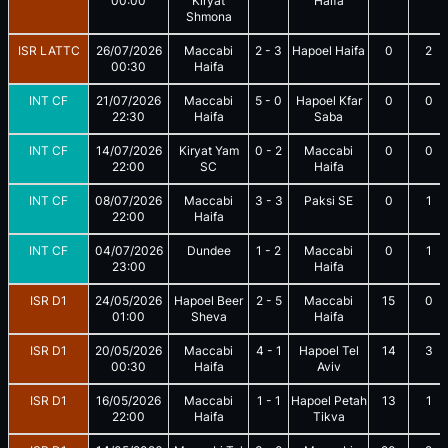
00:00
Kiryat
Haifa
Shmona
ISR LATTC
26/07/2026
Maccabi
2
-
3
Hapoel Haifa
0
2
00:30
Haifa
INT CF
21/07/2026
Maccabi
5
-
0
Hapoel Kfar
0
0
22:30
Haifa
Saba
INT CF
14/07/2026
Kiryat Yam
0
-
2
Maccabi
0
0
22:00
SC
Haifa
INT CF
08/07/2026
Maccabi
3
-
3
Paksi SE
0
1
22:00
Haifa
INT CF
04/07/2026
Dundee
1
-
2
Maccabi
0
1
23:00
Haifa
ISR D1
24/05/2026
Hapoel Beer
2
-
5
Maccabi
15
0
01:00
Sheva
Haifa
ISR D1
20/05/2026
Maccabi
4
-
1
Hapoel Tel
14
3
00:30
Haifa
Aviv
ISR D1
16/05/2026
Maccabi
1
-
1
Hapoel Petah
13
1
22:00
Haifa
Tikva