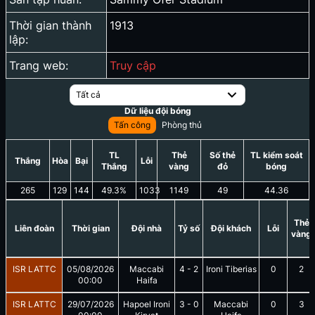
Thời gian thành
1913
lập:
Trang web:
Truy cập
Tất cả
Dữ liệu đội bóng
Tấn công
Phòng thủ
TL
Thẻ
Số thẻ
TL kiểm soát
Thắng
Hòa
Bại
Lỗi
Thắng
vàng
đỏ
bóng
265
129
144
49.3
%
1033
1149
49
44.36
Thẻ
Liên đoàn
Thời gian
Đội nhà
Tỷ số
Đội khách
Lỗi
vàng
ISR LATTC
05/08/2026
Maccabi
4
-
2
Ironi Tiberias
0
2
00:00
Haifa
ISR LATTC
29/07/2026
Hapoel Ironi
3
-
0
Maccabi
0
3