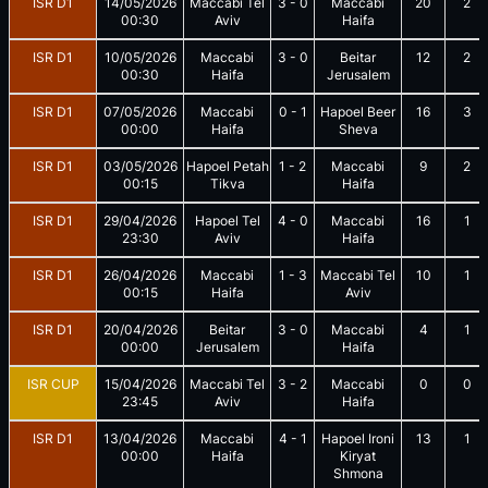
ISR D1
14/05/2026
Maccabi Tel
3
-
0
Maccabi
20
2
00:30
Aviv
Haifa
ISR D1
10/05/2026
Maccabi
3
-
0
Beitar
12
2
00:30
Haifa
Jerusalem
ISR D1
07/05/2026
Maccabi
0
-
1
Hapoel Beer
16
3
00:00
Haifa
Sheva
ISR D1
03/05/2026
Hapoel Petah
1
-
2
Maccabi
9
2
00:15
Tikva
Haifa
ISR D1
29/04/2026
Hapoel Tel
4
-
0
Maccabi
16
1
23:30
Aviv
Haifa
ISR D1
26/04/2026
Maccabi
1
-
3
Maccabi Tel
10
1
00:15
Haifa
Aviv
ISR D1
20/04/2026
Beitar
3
-
0
Maccabi
4
1
00:00
Jerusalem
Haifa
ISR CUP
15/04/2026
Maccabi Tel
3
-
2
Maccabi
0
0
23:45
Aviv
Haifa
ISR D1
13/04/2026
Maccabi
4
-
1
Hapoel Ironi
13
1
00:00
Haifa
Kiryat
Shmona