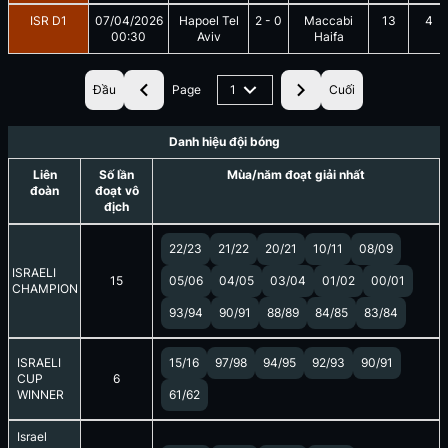
ISR D1
07/04/2026
Hapoel Tel
2
-
0
Maccabi
13
4
00:30
Aviv
Haifa
Đầu
Page
1
Cuối
Danh hiệu đội bóng
Liên
Số lần
Mùa/năm đoạt giải nhất
đoàn
đoạt vô
địch
22/23
21/22
20/21
10/11
08/09
ISRAELI
15
05/06
04/05
03/04
01/02
00/01
CHAMPION
93/94
90/91
88/89
84/85
83/84
ISRAELI
15/16
97/98
94/95
92/93
90/91
CUP
6
WINNER
61/62
Israel