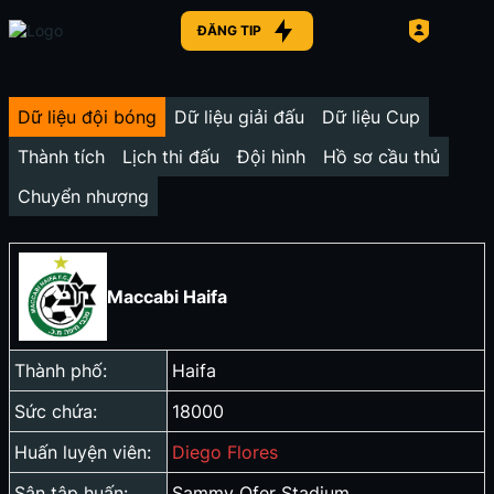
ĐĂNG TIP
Dữ liệu đội bóng
Dữ liệu giải đấu
Dữ liệu Cup
Thành tích
Lịch thi đấu
Đội hình
Hồ sơ cầu thủ
Chuyển nhượng
Maccabi Haifa
Thành phố:
Haifa
Sức chứa:
18000
Huấn luyện viên:
Diego Flores
Sân tập huấn:
Sammy Ofer Stadium