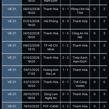
18:00
Nam Định
VIE D1
06/03/2026
Thanh Hóa
0
-
1
Hồng Lĩnh Hà
0
2
18:00
Tĩnh
VIE D1
01/03/2026
Hải Phòng
3
-
3
Thanh Hóa
0
2
18:00
VIE D1
24/02/2026
Thanh Hóa
1
-
3
Công An Hà
0
3
18:00
Nội
VIE D1
08/02/2026
TP Hồ Chí
1
-
2
Thanh Hóa
0
2
19:15
Minh
VIE D1
01/02/2026
Thanh Hóa
2
-
2
Thép Xanh
0
2
18:00
Nam Định
VIE D1
09/11/2025
Hoàng Anh
1
-
1
Thanh Hóa
0
0
17:00
Gia Lai
VIE D1
02/11/2025
Thanh Hóa
0
-
1
Thể Công
0
0
18:00
Viettel
VIE D1
26/10/2025
Sông Lam
0
-
1
Thanh Hóa
0
3
18:00
Nghệ An
VIE D1
19/10/2025
PVF-CAND
2
-
2
Thanh Hóa
0
2