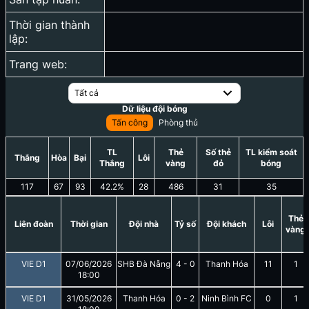
Thời gian thành
lập:
Trang web:
Tất cả
Dữ liệu đội bóng
Tấn công
Phòng thủ
TL
Thẻ
Số thẻ
TL kiểm soát
Thắng
Hòa
Bại
Lỗi
Thắng
vàng
đỏ
bóng
117
67
93
42.2
%
28
486
31
35
Thẻ
Liên đoàn
Thời gian
Đội nhà
Tỷ số
Đội khách
Lỗi
vàng
VIE D1
07/06/2026
SHB Đà Nẵng
4
-
0
Thanh Hóa
11
1
18:00
VIE D1
31/05/2026
Thanh Hóa
0
-
2
Ninh Bình FC
0
1