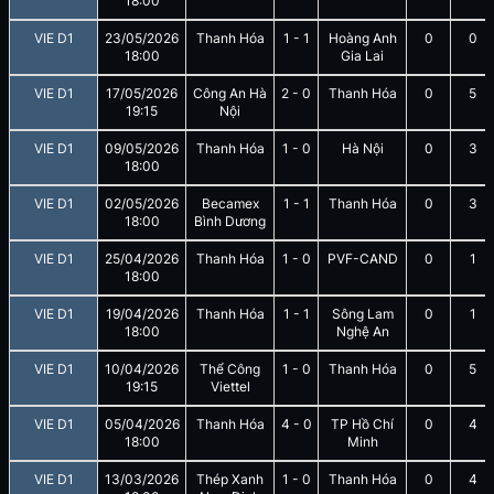
18:00
VIE D1
23/05/2026
Thanh Hóa
1
-
1
Hoàng Anh
0
0
18:00
Gia Lai
VIE D1
17/05/2026
Công An Hà
2
-
0
Thanh Hóa
0
5
19:15
Nội
VIE D1
09/05/2026
Thanh Hóa
1
-
0
Hà Nội
0
3
18:00
VIE D1
02/05/2026
Becamex
1
-
1
Thanh Hóa
0
3
18:00
Bình Dương
VIE D1
25/04/2026
Thanh Hóa
1
-
0
PVF-CAND
0
1
18:00
VIE D1
19/04/2026
Thanh Hóa
1
-
1
Sông Lam
0
1
18:00
Nghệ An
VIE D1
10/04/2026
Thể Công
1
-
0
Thanh Hóa
0
5
19:15
Viettel
VIE D1
05/04/2026
Thanh Hóa
4
-
0
TP Hồ Chí
0
4
18:00
Minh
VIE D1
13/03/2026
Thép Xanh
1
-
0
Thanh Hóa
0
4