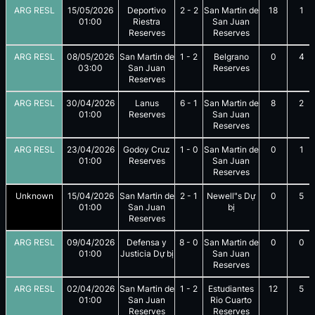
ARG RESL
15/05/2026
Deportivo
2
-
2
San Martin de
18
1
01:00
Riestra
San Juan
Reserves
Reserves
ARG RESL
08/05/2026
San Martin de
1
-
2
Belgrano
0
4
03:00
San Juan
Reserves
Reserves
ARG RESL
30/04/2026
Lanus
6
-
1
San Martin de
8
2
01:00
Reserves
San Juan
Reserves
ARG RESL
23/04/2026
Godoy Cruz
1
-
0
San Martin de
0
1
01:00
Reserves
San Juan
Reserves
Unknown
15/04/2026
San Martin de
2
-
1
Newell"s Dự
0
5
01:00
San Juan
bị
Reserves
ARG RESL
09/04/2026
Defensa y
8
-
0
San Martin de
0
0
01:00
Justicia Dự bị
San Juan
Reserves
ARG RESL
02/04/2026
San Martin de
1
-
2
Estudiantes
12
5
01:00
San Juan
Rio Cuarto
Reserves
Reserves