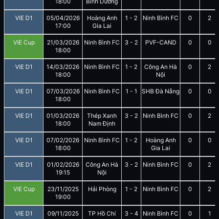
18:00
Bình Dương
VIE D1
05/04/2026
Hoàng Anh
1
-
2
Ninh Bình FC
0
2
17:00
Gia Lai
VIE Cup
21/03/2026
Ninh Bình FC
3
-
2
PVF-CAND
0
0
18:00
VIE D1
14/03/2026
Ninh Bình FC
1
-
2
Công An Hà
0
2
18:00
Nội
VIE D1
07/03/2026
Ninh Bình FC
1
-
1
SHB Đà Nẵng
0
0
18:00
VIE D1
01/03/2026
Thép Xanh
3
-
2
Ninh Bình FC
0
2
18:00
Nam Định
VIE D1
07/02/2026
Ninh Bình FC
1
-
2
Hoàng Anh
0
0
18:00
Gia Lai
VIE D1
01/02/2026
Công An Hà
3
-
2
Ninh Bình FC
0
2
19:15
Nội
VIE Cup
23/11/2025
Hải Phòng
1
-
2
Ninh Bình FC
0
2
19:00
VIE D1
09/11/2025
TP Hồ Chí
3
-
4
Ninh Bình FC
0
1