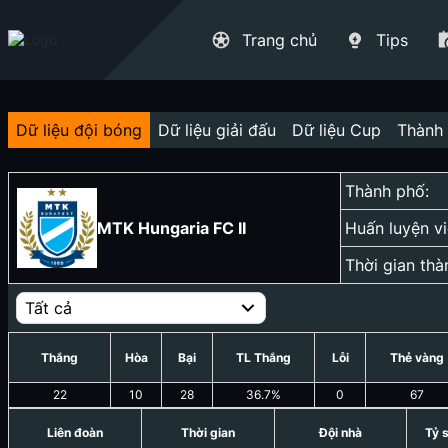
Trang chủ
Tips
Dữ liệu đội bóng
Dữ liệu giải đấu
Dữ liệu Cup
Thành 
Thành phố:
MTK Hungaria FC II
Huấn luyện vi
Thời gian thà
Tất cả
Thắng
Hòa
Bại
TL Thắng
Lỗi
Thẻ vàng
22
10
28
36.7
%
0
67
Liên đoàn
Thời gian
Đội nhà
Tỷ 