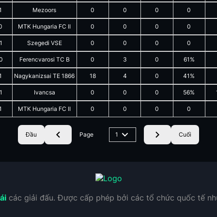
1
Mezoors
0
0
0
0
0
MTK Hungaria FC II
0
0
0
0
1
Szegedi VSE
0
0
0
0
0
Ferencvarosi TC B
0
3
0
61%
1
Nagykanizsai TE 1866
18
4
0
41%
1
Ivancsa
0
0
0
56%
1
MTK Hungaria FC II
0
0
0
0
Đầu
Page
1
Cuối
ái
các giải đấu. Được cấp phép bởi các tổ chức quốc tế n