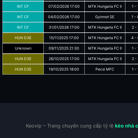
INT CF
07/02/2026
17:00
MTK Hungaria FC II
1
-
INT CF
04/02/2026
17:00
Gyirmot SE
1
-
INT CF
31/01/2026
17:00
MTK Hungaria FC II
2
-
HUN D3E
15/11/2025
17:00
MTK Hungaria FC II
4
-
Unknown
09/11/2025
21:30
MTK Hungaria FC II
1
-
HUN D3E
26/10/2025
17:00
MTK Hungaria FC II
2
-
HUN D3E
19/10/2025
18:00
Pecsi MFC
1
-
Keovip – Trang chuyên cung cấp tỷ lệ
kèo nhà c