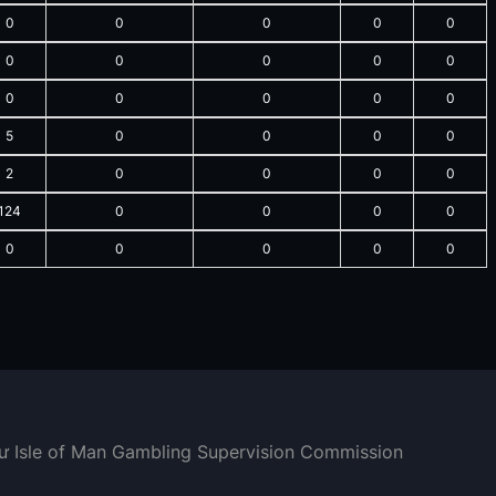
0
0
0
0
0
0
0
0
0
0
0
0
0
0
0
5
0
0
0
0
2
0
0
0
0
124
0
0
0
0
0
0
0
0
0
hư Isle of Man Gambling Supervision Commission