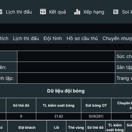
Lịch thi đấu
Kết quả
Xếp hạng
Soi 
tích
Lịch thi đấu
Đội hình
Hồ sơ cầu thủ
Chuyển như
Sức ch
ên:
Sân tậ
nh lập:
Trang 
Dữ liệu đội bóng
Chuyền 
Số thẻ đỏ
TL kiểm soát bóng
Sút bóng OT
c
9
31.62
509
(
261
)
TL kiểm
Sú
số
Đội khách
Lỗi
Thẻ vàng
Số thẻ đỏ
soát bóng