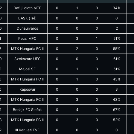
2
Dafuji cloth MTE
0
1
0
34%
0
LASK (Trẻ)
0
0
0
0
0
Dunaujvaros
0
0
0
2
1
Pecsi MFC
0
3
1
51%
3
MTK Hungaria FC II
0
2
0
55%
0
Szekszard UFC
0
0
0
61%
0
Majosi SE
0
1
0
51%
0
MTK Hungaria FC II
0
1
0
43%
0
Kaposvar
0
0
0
3
1
MTK Hungaria FC II
0
3
0
43%
1
Bodajk FC Siofok
0
4
0
67%
3
MTK Hungaria FC II
0
3
0
52%
2
III.Keruleti TVE
0
0
0
0