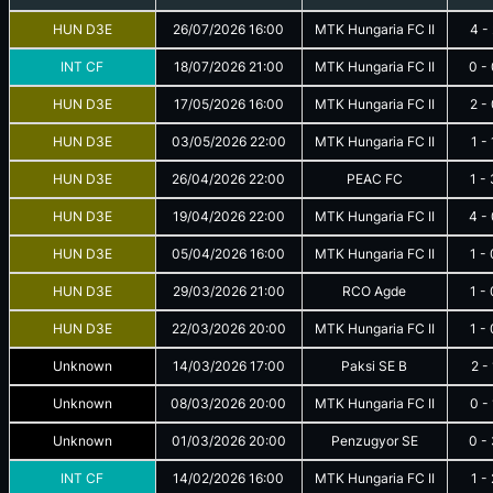
HUN D3E
26/07/2026
16:00
MTK Hungaria FC II
4
-
INT CF
18/07/2026
21:00
MTK Hungaria FC II
0
-
HUN D3E
17/05/2026
16:00
MTK Hungaria FC II
2
-
HUN D3E
03/05/2026
22:00
MTK Hungaria FC II
1
-
HUN D3E
26/04/2026
22:00
PEAC FC
1
-
HUN D3E
19/04/2026
22:00
MTK Hungaria FC II
4
-
HUN D3E
05/04/2026
16:00
MTK Hungaria FC II
1
-
HUN D3E
29/03/2026
21:00
RCO Agde
1
-
HUN D3E
22/03/2026
20:00
MTK Hungaria FC II
1
-
Unknown
14/03/2026
17:00
Paksi SE B
2
-
Unknown
08/03/2026
20:00
MTK Hungaria FC II
0
-
Unknown
01/03/2026
20:00
Penzugyor SE
0
-
INT CF
14/02/2026
16:00
MTK Hungaria FC II
1
-