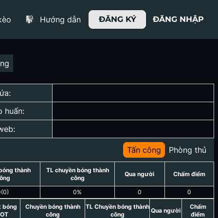
kèo
Hướng dẫn
ĐĂNG KÝ
ĐĂNG NHẬP
ợng
ứa:
p huấn:
web:
Tấn công
Phòng thủ
bóng thành
TL chuyền bóng thành
Qua người
Chấm điểm
ông
công
0
(
0
)
0
%
0
0
t bóng
Chuyền bóng thành
TL Chuyền bóng thành
Chấm
Qua người
OT
công
công
điểm