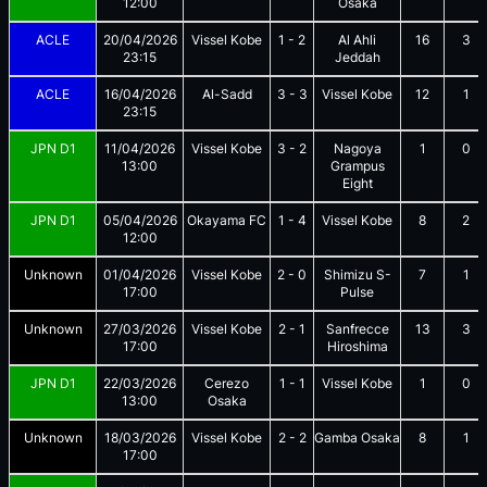
12:00
Osaka
ACLE
20/04/2026
Vissel Kobe
1
-
2
Al Ahli
16
3
23:15
Jeddah
ACLE
16/04/2026
Al-Sadd
3
-
3
Vissel Kobe
12
1
23:15
JPN D1
11/04/2026
Vissel Kobe
3
-
2
Nagoya
1
0
13:00
Grampus
Eight
JPN D1
05/04/2026
Okayama FC
1
-
4
Vissel Kobe
8
2
12:00
Unknown
01/04/2026
Vissel Kobe
2
-
0
Shimizu S-
7
1
17:00
Pulse
Unknown
27/03/2026
Vissel Kobe
2
-
1
Sanfrecce
13
3
17:00
Hiroshima
JPN D1
22/03/2026
Cerezo
1
-
1
Vissel Kobe
1
0
13:00
Osaka
Unknown
18/03/2026
Vissel Kobe
2
-
2
Gamba Osaka
8
1
17:00