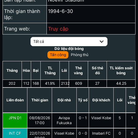
Thời gian thành
1994-6-30
lập:
Trang web:
Truy cập
Tất cả
Dữ liệu đội bóng
Tấn công
Phòng thủ
TL
Thẻ
Số thẻ
TL kiểm soát
Thắng
Hòa
Bại
Lỗi
Thắng
vàng
đỏ
bóng
202
112
168
41.9
%
2132
609
27
44.25
Thẻ
Liên đoàn
Thời gian
Đội nhà
Tỷ số
Đội khách
Lỗi
vàng
JPN D1
08/08/2026
Avispa
0
-
1
Vissel Kobe
5
1
17:00
Fukuoka
INT CF
22/07/2026
Vissel Kobe
0
-
0
Imabari FC
0
0