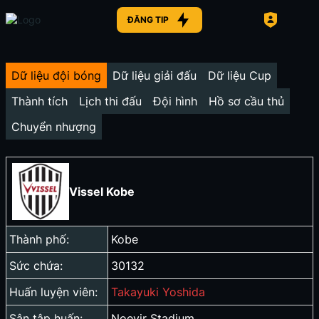
ĐĂNG TIP
Dữ liệu đội bóng
Dữ liệu giải đấu
Dữ liệu Cup
Thành tích
Lịch thi đấu
Đội hình
Hồ sơ cầu thủ
Chuyển nhượng
Vissel Kobe
Thành phố:
Kobe
Sức chứa:
30132
Huấn luyện viên:
Takayuki Yoshida
Sân tập huấn:
Noevir Stadium