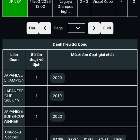
JPN D1
14/03/2026
Nagoya
0
-
3
Vissel Kobe
7
0
12:00
Grampus
Eight
Đầu
Page
1
Cuối
Danh hiệu đội bóng
Liên
Số lần
Mùa/năm đoạt giải nhất
đoàn
đoạt vô
địch
JAPANESE
1
2023
CHAMPION
JAPANESE
CUP
1
2019
WINNER
JAPANESE
SUPERCUP
1
2020
WINNER
Chugoku
Soccer
5
84/85
83/84
81/82
80/81
79/80