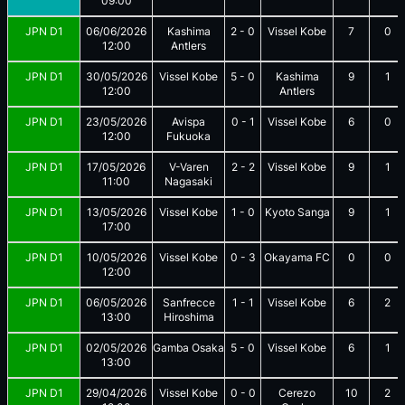
09:00
JPN D1
06/06/2026
Kashima
2
-
0
Vissel Kobe
7
0
12:00
Antlers
JPN D1
30/05/2026
Vissel Kobe
5
-
0
Kashima
9
1
12:00
Antlers
JPN D1
23/05/2026
Avispa
0
-
1
Vissel Kobe
6
0
12:00
Fukuoka
JPN D1
17/05/2026
V-Varen
2
-
2
Vissel Kobe
9
1
11:00
Nagasaki
JPN D1
13/05/2026
Vissel Kobe
1
-
0
Kyoto Sanga
9
1
17:00
JPN D1
10/05/2026
Vissel Kobe
0
-
3
Okayama FC
0
0
12:00
JPN D1
06/05/2026
Sanfrecce
1
-
1
Vissel Kobe
6
2
13:00
Hiroshima
JPN D1
02/05/2026
Gamba Osaka
5
-
0
Vissel Kobe
6
1
13:00
JPN D1
29/04/2026
Vissel Kobe
0
-
0
Cerezo
10
2