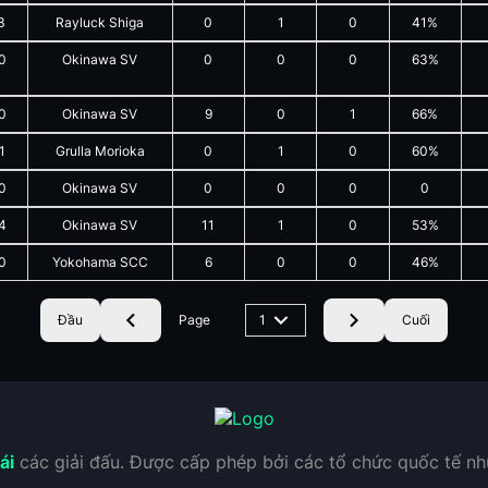
3
Rayluck Shiga
0
1
0
41%
0
Okinawa SV
0
0
0
63%
0
Okinawa SV
9
0
1
66%
1
Grulla Morioka
0
1
0
60%
0
Okinawa SV
0
0
0
0
4
Okinawa SV
11
1
0
53%
0
Yokohama SCC
6
0
0
46%
Đầu
Page
1
Cuối
ái
các giải đấu. Được cấp phép bởi các tổ chức quốc tế n