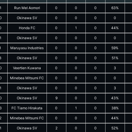
1
Run Mel Aomori
0
0
0
63%
0
Okinawa SV
0
0
0
0
0
Honda FC
0
1
0
44%
1
Okinawa SV
0
0
0
0
1
Maruyasu Industries
0
0
0
59%
3
Okinawa SV
0
0
0
51%
0
Veertien Kuwana
0
0
0
3
0
Minebea Mitsumi FC
0
0
0
0
1
Okinawa SV
0
0
0
3
0
Okinawa SV
9
0
0
43%
3
FC Tiamo Hirakata
0
1
0
38%
2
Minebea Mitsumi FC
0
0
0
44%
1
Okinawa SV
2
0
0
52%