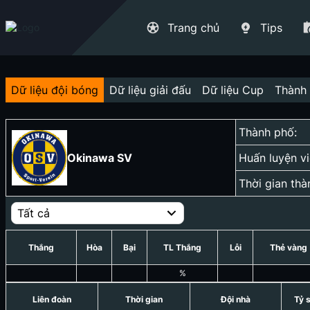
Trang chủ
Tips
Dữ liệu đội bóng
Dữ liệu giải đấu
Dữ liệu Cup
Thành 
Thành phố:
Okinawa SV
Huấn luyện vi
Thời gian thà
Tất cả
Thắng
Hòa
Bại
TL Thắng
Lỗi
Thẻ vàng
%
Liên đoàn
Thời gian
Đội nhà
Tỷ 