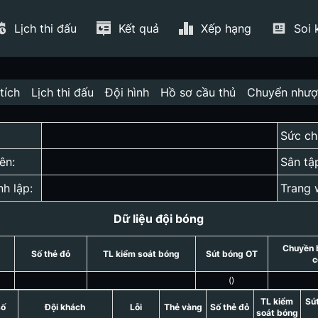
Lịch thi đấu
Kết quả
Xếp hạng
Soi 
tích
Lịch thi đấu
Đội hình
Hồ sơ cầu thủ
Chuyển như
Sức ch
ên:
Sân tậ
nh lập:
Trang 
Dữ liệu đội bóng
Chuyền 
Số thẻ đỏ
TL kiểm soát bóng
Sút bóng OT
c
(
)
TL kiểm
Sú
số
Đội khách
Lỗi
Thẻ vàng
Số thẻ đỏ
soát bóng