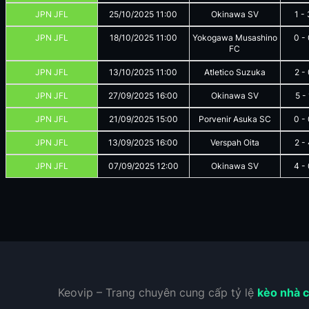
JPN JFL
25/10/2025
11:00
Okinawa SV
1
-
JPN JFL
18/10/2025
11:00
Yokogawa Musashino
0
-
FC
JPN JFL
13/10/2025
11:00
Atletico Suzuka
2
-
JPN JFL
27/09/2025
16:00
Okinawa SV
5
-
JPN JFL
21/09/2025
15:00
Porvenir Asuka SC
0
-
JPN JFL
13/09/2025
16:00
Verspah Oita
2
-
JPN JFL
07/09/2025
12:00
Okinawa SV
4
-
Keovip – Trang chuyên cung cấp tỷ lệ
kèo nhà c