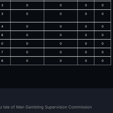
3
0
0
0
0
3
0
0
0
0
4
0
0
0
0
8
0
0
0
0
0
0
0
0
0
7
0
0
0
0
6
0
0
0
0
hư Isle of Man Gambling Supervision Commission