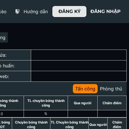
kèo
Hướng dẫn
ĐĂNG KÝ
ĐĂNG NHẬP
ợng
ứa:
p huấn:
web:
Tấn công
Phòng thủ
bóng thành
TL chuyền bóng thành
Qua người
Chấm điểm
ông
công
(
)
%
t bóng
Chuyền bóng thành
TL Chuyền bóng thành
Chấm
Qua người
OT
công
công
điểm