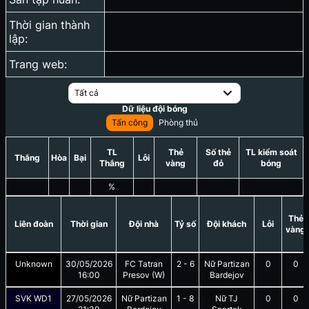
Thời gian thành
lập:
Trang web:
Tất cả
Dữ liệu đội bóng
Tấn công
Phòng thủ
TL
Thẻ
Số thẻ
TL kiểm soát
Thắng
Hòa
Bại
Lỗi
Thắng
vàng
đỏ
bóng
%
Thẻ
Liên đoàn
Thời gian
Đội nhà
Tỷ số
Đội khách
Lỗi
vàng
Unknown
30/05/2026
FC Tatran
2
-
6
Nữ Partizan
0
0
16:00
Presov (W)
Bardejov
SVK WD1
27/05/2026
Nữ Partizan
1
-
8
Nữ TJ
0
0