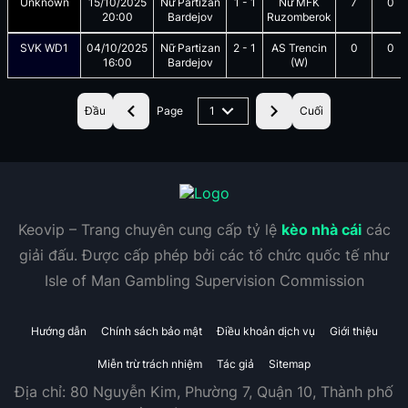
Unknown
15/10/2025
Nữ Partizan
1
-
1
Nữ MFK
7
0
20:00
Bardejov
Ruzomberok
SVK WD1
04/10/2025
Nữ Partizan
2
-
1
AS Trencin
0
0
16:00
Bardejov
(W)
Đầu
Page
1
Cuối
Keovip – Trang chuyên cung cấp tỷ lệ
kèo nhà cái
các
giải đấu. Được cấp phép bởi các tổ chức quốc tế như
Isle of Man Gambling Supervision Commission
Hướng dẫn
Chính sách bảo mật
Điều khoản dịch vụ
Giới thiệu
Miễn trừ trách nhiệm
Tác giả
Sitemap
Địa chỉ:
80 Nguyễn Kim, Phường 7, Quận 10, Thành phố