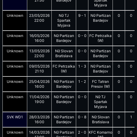
21:30
Bardejov
Spartak
Myjava
Unknown
23/05/2026
Nữ TJ
9
-
1
Nữ Partizan
0
0
22:00
Spartak
Bardejov
Myjava
Unknown
16/05/2026
Nữ Partizan
0
-
0
FC Petrzalka
0
0
16:00
Bardejov
(W)
Unknown
13/05/2026
Nữ Slovan
0
-
0
Nữ Partizan
0
0
22:00
Bratislava
Bardejov
Unknown
09/05/2026
FC Petrzalka
1
-
3
Nữ Partizan
0
0
21:10
(W)
Bardejov
Unknown
25/04/2026
Nữ Partizan
1
-
2
FC Tatran
0
0
16:00
Bardejov
Presov (W)
Unknown
11/04/2026
Nữ Partizan
0
-
0
Nữ TJ
0
0
19:00
Bardejov
Spartak
Myjava
SVK WD1
28/03/2026
Nữ Partizan
0
-
8
Nữ Slovan
0
1
16:00
Bardejov
Bratislava
Unknown
14/03/2026
Nữ Partizan
2
-
0
KFC Komarno
0
0