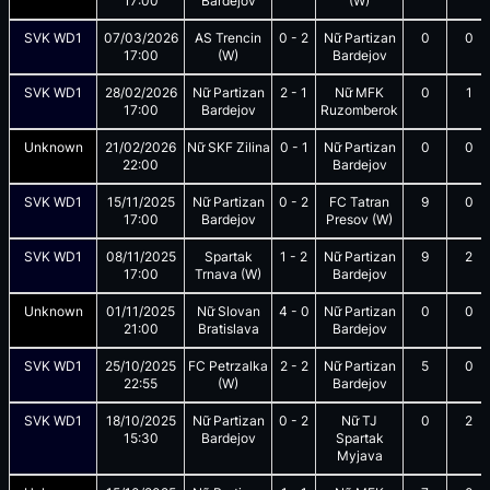
17:00
Bardejov
(W)
SVK WD1
07/03/2026
AS Trencin
0
-
2
Nữ Partizan
0
0
17:00
(W)
Bardejov
SVK WD1
28/02/2026
Nữ Partizan
2
-
1
Nữ MFK
0
1
17:00
Bardejov
Ruzomberok
Unknown
21/02/2026
Nữ SKF Zilina
0
-
1
Nữ Partizan
0
0
22:00
Bardejov
SVK WD1
15/11/2025
Nữ Partizan
0
-
2
FC Tatran
9
0
17:00
Bardejov
Presov (W)
SVK WD1
08/11/2025
Spartak
1
-
2
Nữ Partizan
9
2
17:00
Trnava (W)
Bardejov
Unknown
01/11/2025
Nữ Slovan
4
-
0
Nữ Partizan
0
0
21:00
Bratislava
Bardejov
SVK WD1
25/10/2025
FC Petrzalka
2
-
2
Nữ Partizan
5
0
22:55
(W)
Bardejov
SVK WD1
18/10/2025
Nữ Partizan
0
-
2
Nữ TJ
0
2
15:30
Bardejov
Spartak
Myjava