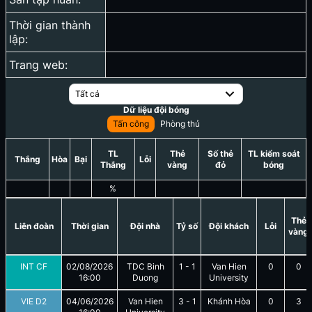
Thời gian thành
lập:
Trang web:
Tất cả
Dữ liệu đội bóng
Tấn công
Phòng thủ
TL
Thẻ
Số thẻ
TL kiểm soát
Thắng
Hòa
Bại
Lỗi
Thắng
vàng
đỏ
bóng
%
Thẻ
Liên đoàn
Thời gian
Đội nhà
Tỷ số
Đội khách
Lỗi
vàng
INT CF
02/08/2026
TDC Binh
1
-
1
Van Hien
0
0
16:00
Duong
University
VIE D2
04/06/2026
Van Hien
3
-
1
Khánh Hòa
0
3