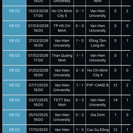
16:00
University
Ninh
VIE D2
13/03/2026
Ho Chi Minh
0
-
1
Van Hien
0
2
17:00
City II
University
VIE D2
07/03/2026
TP Hồ Chí
0
-
0
Van Hien
0
0
16:00
Minh
University
VIE D2
27/02/2026
Van Hien
1
-
0
Đồng Tâm
0
1
16:00
University
Long An
VIE D2
07/02/2026
Than Quảng
1
-
1
Van Hien
0
1
17:00
Ninh
University
VIE D2
01/02/2026
Van Hien
3
-
0
Ho Chi Minh
0
0
16:00
University
City II
VIE D2
07/11/2025
Van Hien
1
-
1
PVF-CAND B
12
2
16:00
University
VIE D2
02/11/2025
TDTT Bac
0
-
2
Van Hien
14
1
16:00
Ninh
University
VIE D2
25/10/2025
Van Hien
0
-
2
Gia Dinh
1
0
16:00
University
VIE D2
17/10/2025
Van Hien
1
-
0
Cao Su Đồng
12
1