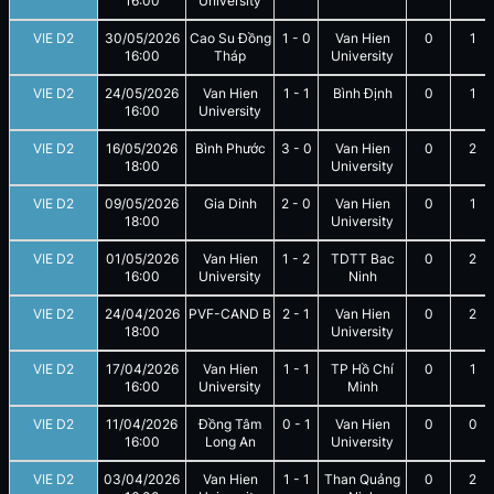
16:00
University
VIE D2
30/05/2026
Cao Su Đồng
1
-
0
Van Hien
0
1
16:00
Tháp
University
VIE D2
24/05/2026
Van Hien
1
-
1
Bình Định
0
1
16:00
University
VIE D2
16/05/2026
Bình Phước
3
-
0
Van Hien
0
2
18:00
University
VIE D2
09/05/2026
Gia Dinh
2
-
0
Van Hien
0
1
18:00
University
VIE D2
01/05/2026
Van Hien
1
-
2
TDTT Bac
0
2
16:00
University
Ninh
VIE D2
24/04/2026
PVF-CAND B
2
-
1
Van Hien
0
2
18:00
University
VIE D2
17/04/2026
Van Hien
1
-
1
TP Hồ Chí
0
1
16:00
University
Minh
VIE D2
11/04/2026
Đồng Tâm
0
-
1
Van Hien
0
0
16:00
Long An
University
VIE D2
03/04/2026
Van Hien
1
-
1
Than Quảng
0
2