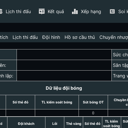
Lịch thi đấu
Kết quả
Xếp hạng
Soi 
tích
Lịch thi đấu
Đội hình
Hồ sơ cầu thủ
Chuyển như
Sức ch
ên:
Sân tậ
nh lập:
Trang 
Dữ liệu đội bóng
Chuyền 
Số thẻ đỏ
TL kiểm soát bóng
Sút bóng OT
c
(
)
TL kiểm
Sú
số
Đội khách
Lỗi
Thẻ vàng
Số thẻ đỏ
soát bóng