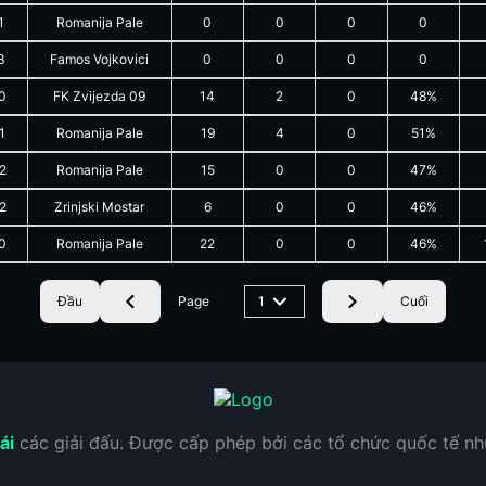
1
Romanija Pale
0
0
0
0
3
Famos Vojkovici
0
0
0
0
0
FK Zvijezda 09
14
2
0
48%
1
Romanija Pale
19
4
0
51%
2
Romanija Pale
15
0
0
47%
2
Zrinjski Mostar
6
0
0
46%
0
Romanija Pale
22
0
0
46%
Đầu
Page
1
Cuối
ái
các giải đấu. Được cấp phép bởi các tổ chức quốc tế n