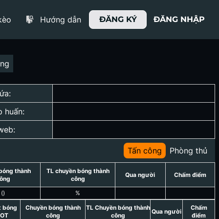
kèo
Hướng dẫn
ĐĂNG KÝ
ĐĂNG NHẬP
ợng
ứa:
p huấn:
web:
Tấn công
Phòng thủ
bóng thành
TL chuyền bóng thành
Qua người
Chấm điểm
ông
công
(
)
%
t bóng
Chuyền bóng thành
TL Chuyền bóng thành
Chấm
Qua người
OT
công
công
điểm