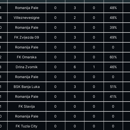
1
Romanija Pale
0
3
0
48%
4
Villeznevesigne
0
2
0
48%
0
Romanija Pale
0
3
0
39%
4
FK Zvijezda 09
0
3
0
49%
1
Romanija Pale
0
0
0
0
2
FK Omarska
0
3
0
60%
3
Drina Zvornik
0
6
1
46%
1
Romanija Pale
0
0
0
0
1
BSK Banja Luka
0
3
0
51%
1
Romanija Pale
0
5
0
41%
1
FK Slavija
0
0
0
0
0
Romanija Pale
0
0
0
0
0
FK Tuzla City
0
0
0
0