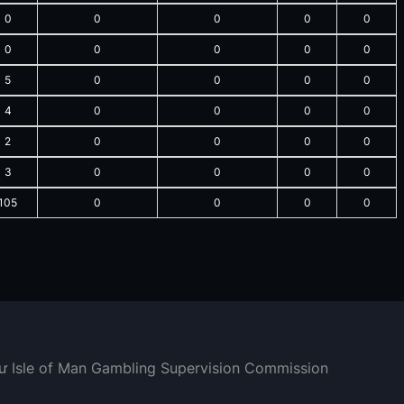
0
0
0
0
0
0
0
0
0
0
5
0
0
0
0
4
0
0
0
0
2
0
0
0
0
3
0
0
0
0
105
0
0
0
0
hư Isle of Man Gambling Supervision Commission