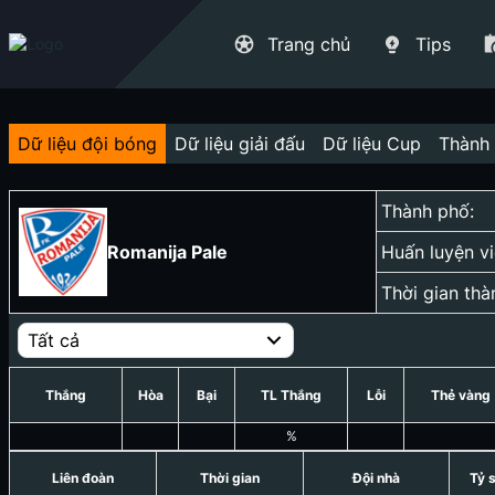
Trang chủ
Tips
Dữ liệu đội bóng
Dữ liệu giải đấu
Dữ liệu Cup
Thành 
Thành phố:
Romanija Pale
Huấn luyện vi
Thời gian thà
Tất cả
Thắng
Hòa
Bại
TL Thắng
Lỗi
Thẻ vàng
%
Liên đoàn
Thời gian
Đội nhà
Tỷ 