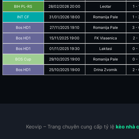
BIH PL-RS
28/02/2026
20:00
Leotar
1
-
INT CF
31/01/2026
18:00
Romanija Pale
1
-
Bos HD1
27/11/2025
19:10
Romanija Pale
3
-
Bos HD1
15/11/2025
19:00
FK Vlasenica
2
-
Bos HD1
01/11/2025
19:30
Laktasi
0
-
BOS Cup
29/10/2025
19:00
Romanija Pale
0
-
Bos HD1
25/10/2025
19:00
Drina Zvornik
2
-
Keovip – Trang chuyên cung cấp tỷ lệ
kèo nhà c