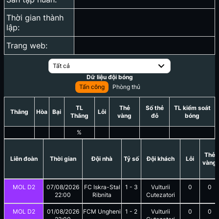
Thời gian thành
lập:
Trang web:
Tất cả
Dữ liệu đội bóng
Tấn công
Phòng thủ
TL
Thẻ
Số thẻ
TL kiểm soát
Thắng
Hòa
Bại
Lỗi
Thắng
vàng
đỏ
bóng
%
Thẻ
Liên đoàn
Thời gian
Đội nhà
Tỷ số
Đội khách
Lỗi
vàng
MOL D2
07/08/2026
FC Iskra-Stal
1
-
3
Vulturii
0
0
22:00
Ribnita
Cutezatori
MOL D2
01/08/2026
FCM Ungheni
1
-
2
Vulturii
0
0