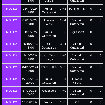
18:00
Lunga
Cutezatori
MOL D2
22/11/2024
Vulturii
0
-
2
FC Sheriff B
0
0
18:00
Cutezatori
MOL D2
09/11/2024
Flacara
1
-
4
Vulturii
0
0
18:00
Falesti
Cutezatori
MOL D2
01/11/2024
Vulturii
0
-
0
Oguzsport
0
0
18:00
Cutezatori
MOL D2
25/10/2024
CF
3
-
1
Vulturii
0
0
18:00
Gagauziya
Cutezatori
MOL D2
19/10/2024
Saxan Ceadir
4
-
0
Vulturii
0
0
18:00
Lunga
Cutezatori
MOL D2
04/10/2024
FC Sheriff B
9
-
1
Vulturii
0
0
19:00
Cutezatori
MOL D2
27/09/2024
Vulturii
3
-
4
Flacara
0
0
20:00
Cutezatori
Falesti
MOL D2
21/09/2024
Oguzsport
4
-
0
Vulturii
0
0
20:00
Cutezatori
MOL D2
14/09/2024
Vulturii
2
-
1
CF
0
0