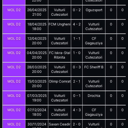
22:00
Cutezatori
MOL D2
26/04/2025
Vulturii
0
-
2
Oguzsport
0
0
21:00
Cutezatori
MOL D2
18/04/2025
FCM Ungheni
4
-
2
Vulturii
0
0
18:00
Cutezatori
MOL D2
12/04/2025
Vulturii
1
-
1
CF
0
0
20:00
Cutezatori
Gagauziya
MOL D2
04/04/2025
FC Iskra-Stal
1
-
0
Vulturii
0
0
20:00
Ribnita
Cutezatori
MOL D2
28/03/2025
Vulturii
0
-
3
FC Sheriff B
0
0
20:00
Cutezatori
MOL D2
15/03/2025
Olimp Comrat
2
-
1
Vulturii
0
0
20:00
Cutezatori
MOL D2
07/03/2025
Vulturii
0
-
1
Drochia
0
0
19:00
Cutezatori
MOL D2
07/12/2024
Vulturii
4
-
3
CF
0
0
18:00
Cutezatori
Gagauziya
MOL D2
30/11/2024
Saxan Ceadir
2
-
0
Vulturii
0
0