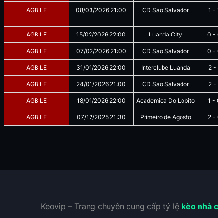
AGB LE
08/03/2026
21:00
CD Sao Salvador
1
-
AGB LE
15/02/2026
22:00
Luanda CIty
0
-
AGB LE
07/02/2026
21:00
CD Sao Salvador
0
-
AGB LE
31/01/2026
22:00
Interclube Luanda
2
-
AGB LE
24/01/2026
21:00
CD Sao Salvador
2
-
AGB LE
18/01/2026
22:00
Academica Do Lobito
1
-
AGB LE
07/12/2025
21:30
Primeiro de Agosto
2
-
Keovip – Trang chuyên cung cấp tỷ lệ
kèo nhà c