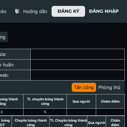
kèo
Hướng dẫn
ĐĂNG KÝ
ĐĂNG NHẬP
ợng
ứa:
p huấn:
web:
Tấn công
Phòng thủ
bóng thành
TL chuyền bóng thành
Qua người
Chấm điểm
ông
công
(
)
%
t bóng
Chuyền bóng thành
TL Chuyền bóng thành
Chấm
Qua người
OT
công
công
điểm