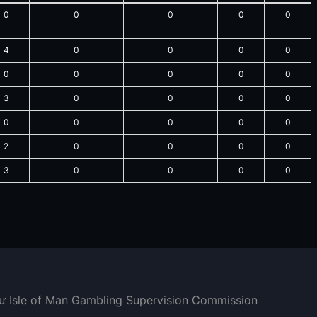
0
0
0
0
0
4
0
0
0
0
0
0
0
0
0
3
0
0
0
0
0
0
0
0
0
2
0
0
0
0
3
0
0
0
0
hư Isle of Man Gambling Supervision Commission