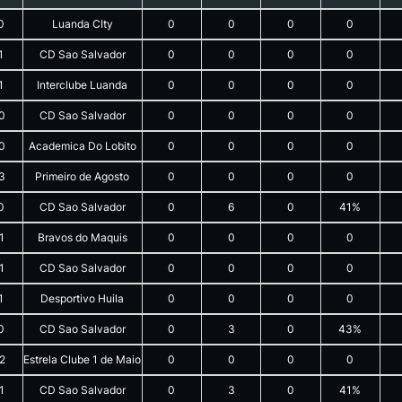
0
Luanda CIty
0
0
0
0
1
CD Sao Salvador
0
0
0
0
1
Interclube Luanda
0
0
0
0
0
CD Sao Salvador
0
0
0
0
0
Academica Do Lobito
0
0
0
0
3
Primeiro de Agosto
0
0
0
0
0
CD Sao Salvador
0
6
0
41%
1
Bravos do Maquis
0
0
0
0
1
CD Sao Salvador
0
0
0
0
1
Desportivo Huila
0
0
0
0
0
CD Sao Salvador
0
3
0
43%
2
Estrela Clube 1 de Maio
0
0
0
0
1
CD Sao Salvador
0
3
0
41%