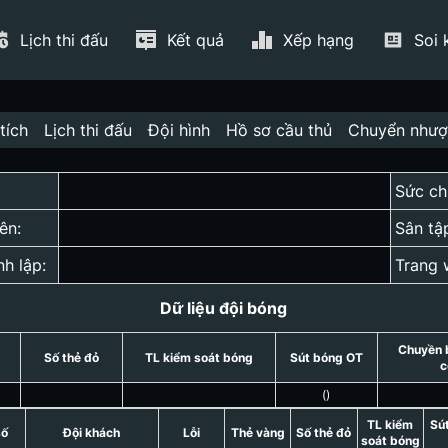
Lịch thi đấu
Kết quả
Xếp hạng
Soi 
tích
Lịch thi đấu
Đội hình
Hồ sơ cầu thủ
Chuyển như
Sức ch
ên:
Sân tậ
nh lập:
Trang 
Dữ liệu đội bóng
Chuyền 
Số thẻ đỏ
TL kiểm soát bóng
Sút bóng OT
c
(
)
TL kiểm
Sú
số
Đội khách
Lỗi
Thẻ vàng
Số thẻ đỏ
soát bóng