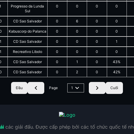
1
Progresso da Lunda
0
0
0
0
Sul
0
CD Sao Salvador
0
6
0
0
0
Kabuscorp do Palanca
0
0
0
0
1
CD Sao Salvador
0
0
0
1
1
Recreativo Libolo
0
0
0
0
0
CD Sao Salvador
0
1
0
43%
0
CD Sao Salvador
0
2
0
42%
Đầu
Page
1
Cuối
ái
các giải đấu. Được cấp phép bởi các tổ chức quốc tế n