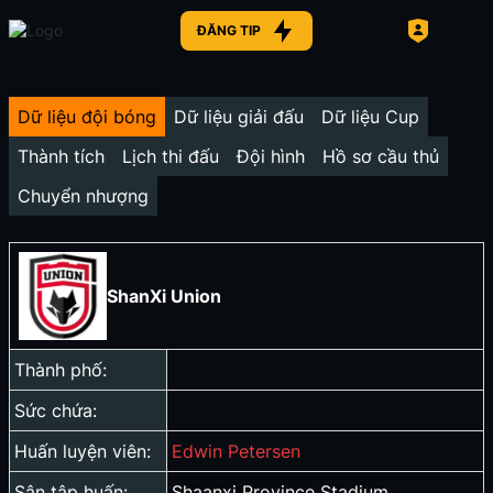
ĐĂNG TIP
Dữ liệu đội bóng
Dữ liệu giải đấu
Dữ liệu Cup
Thành tích
Lịch thi đấu
Đội hình
Hồ sơ cầu thủ
Chuyển nhượng
ShanXi Union
Thành phố:
Sức chứa:
Huấn luyện viên:
Edwin Petersen
Sân tập huấn:
Shaanxi Province Stadium