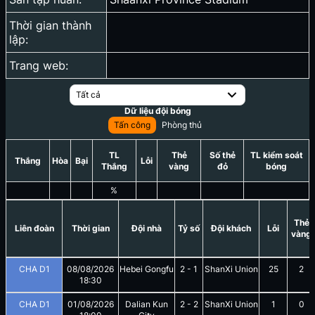
Thời gian thành
lập:
Trang web:
Tất cả
Dữ liệu đội bóng
Tấn công
Phòng thủ
TL
Thẻ
Số thẻ
TL kiểm soát
Thắng
Hòa
Bại
Lỗi
Thắng
vàng
đỏ
bóng
%
Thẻ
Liên đoàn
Thời gian
Đội nhà
Tỷ số
Đội khách
Lỗi
vàng
CHA D1
08/08/2026
Hebei Gongfu
2
-
1
ShanXi Union
25
2
18:30
CHA D1
01/08/2026
Dalian Kun
2
-
2
ShanXi Union
1
0