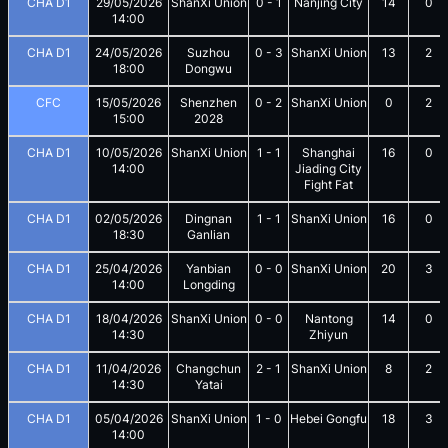
CHA D1
29/05/2026
ShanXi Union
0
-
1
Nanjing City
14
0
14:00
CHA D1
24/05/2026
Suzhou
0
-
3
ShanXi Union
13
2
18:00
Dongwu
CFC
15/05/2026
Shenzhen
0
-
2
ShanXi Union
0
2
15:00
2028
CHA D1
10/05/2026
ShanXi Union
1
-
1
Shanghai
16
0
14:00
Jiading City
Fight Fat
CHA D1
02/05/2026
Dingnan
1
-
1
ShanXi Union
16
0
18:30
Ganlian
CHA D1
25/04/2026
Yanbian
0
-
0
ShanXi Union
20
3
14:00
Longding
CHA D1
18/04/2026
ShanXi Union
0
-
0
Nantong
14
0
14:30
Zhiyun
CHA D1
11/04/2026
Changchun
2
-
1
ShanXi Union
8
2
14:30
Yatai
CHA D1
05/04/2026
ShanXi Union
1
-
0
Hebei Gongfu
18
3
14:00