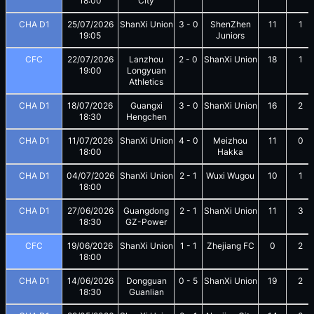
18:00
City
CHA D1
25/07/2026
ShanXi Union
3
-
0
ShenZhen
11
1
19:05
Juniors
CFC
22/07/2026
Lanzhou
2
-
0
ShanXi Union
18
1
19:00
Longyuan
Athletics
CHA D1
18/07/2026
Guangxi
3
-
0
ShanXi Union
16
2
18:30
Hengchen
CHA D1
11/07/2026
ShanXi Union
4
-
0
Meizhou
11
0
18:00
Hakka
CHA D1
04/07/2026
ShanXi Union
2
-
1
Wuxi Wugou
10
1
18:00
CHA D1
27/06/2026
Guangdong
2
-
1
ShanXi Union
11
3
18:30
GZ-Power
CFC
19/06/2026
ShanXi Union
1
-
1
Zhejiang FC
0
2
18:00
CHA D1
14/06/2026
Dongguan
0
-
5
ShanXi Union
19
2
18:30
Guanlian