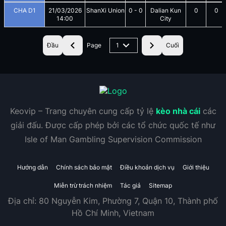
CHA D1
21/03/2026
ShanXi Union
0
-
0
Dalian Kun
0
0
14:00
City
Đầu
Page
1
Cuối
Keovip – Trang chuyên cung cấp tỷ lệ
kèo nhà cái
các
giải đấu. Được cấp phép bởi các tổ chức quốc tế như
Isle of Man Gambling Supervision Commission
Hướng dẫn
Chính sách bảo mật
Điều khoản dịch vụ
Giới thiệu
Miễn trừ trách nhiệm
Tác giả
Sitemap
Địa chỉ:
80 Nguyễn Kim, Phường 7, Quận 10, Thành phố
Hồ Chí Minh, Vietnam