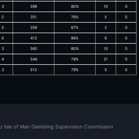
3
399
80%
10
0
2
251
76%
5
0
5
259
67%
2
0
6
412
86%
6
0
3
360
80%
10
0
4
346
79%
21
0
3
313
79%
5
0
hư Isle of Man Gambling Supervision Commission