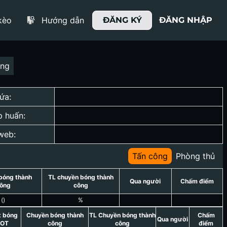
kèo
Hướng dẫn
ĐĂNG KÝ
ĐĂNG NHẬP
ợng
ứa:
p huấn:
web:
Tấn công
Phòng thủ
bóng thành
TL chuyền bóng thành
Qua người
Chấm điểm
ông
công
(
)
%
t bóng
Chuyền bóng thành
TL Chuyền bóng thành
Chấm
Qua người
OT
công
công
điểm