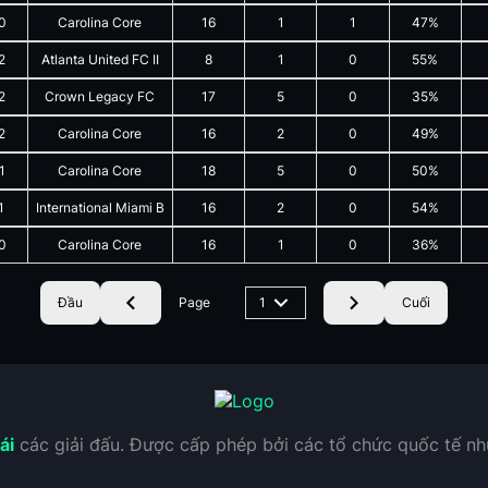
0
Carolina Core
16
1
1
47%
2
Atlanta United FC II
8
1
0
55%
2
Crown Legacy FC
17
5
0
35%
2
Carolina Core
16
2
0
49%
1
Carolina Core
18
5
0
50%
1
International Miami B
16
2
0
54%
0
Carolina Core
16
1
0
36%
Đầu
Page
1
Cuối
ái
các giải đấu. Được cấp phép bởi các tổ chức quốc tế n