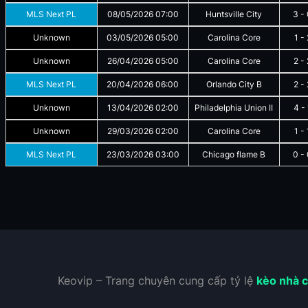
MLS Next PL
08/05/2026
07:00
Huntsville City
3
-
Unknown
03/05/2026
05:00
Carolina Core
1
-
Unknown
26/04/2026
05:00
Carolina Core
2
-
MLS Next PL
20/04/2026
06:00
Orlando City B
2
-
Unknown
13/04/2026
02:00
Philadelphia Union II
4
-
Unknown
29/03/2026
02:00
Carolina Core
1
-
MLS Next PL
23/03/2026
03:00
Chicago flame B
0
-
Keovip – Trang chuyên cung cấp tỷ lệ
kèo nhà c