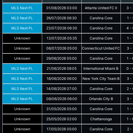
MLS Next PL
01/08/2026
03:00
Atlanta United FC II
3
-
MLS Next PL
26/07/2026
06:30
Carolina Core
1
-
MLS Next PL
23/07/2026
06:30
Carolina Core
4
-
Unknown
13/07/2026
05:35
Carolina Core
1
-
Unknown
06/07/2026
05:00
Connecticut United FC
3
-
Unknown
29/06/2026
05:00
Carolina Core
1
-
MLS Next PL
21/06/2026
08:05
International Miami B
0
-
MLS Next PL
18/06/2026
06:00
New York City Team B
3
-
MLS Next PL
14/06/2026
07:00
Carolina Core
2
-
MLS Next PL
08/06/2026
06:00
Orlando City B
3
-
Unknown
31/05/2026
05:00
Carolina Core
1
-
Unknown
25/05/2026
02:00
Chattanooga
1
-
Unknown
17/05/2026
05:00
Carolina Core
2
-