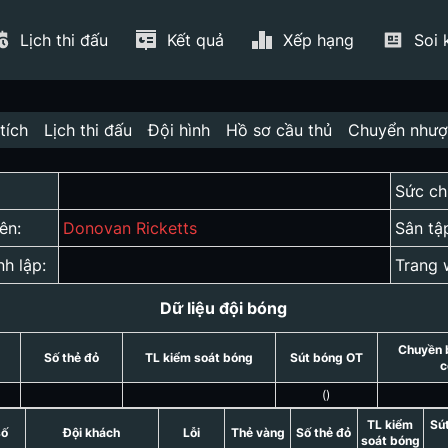
Lịch thi đấu
Kết quả
Xếp hạng
Soi 
tích
Lịch thi đấu
Đội hình
Hồ sơ cầu thủ
Chuyển như
Sức ch
ên:
Donovan Ricketts
Sân tậ
nh lập:
Trang 
Dữ liệu đội bóng
Chuyền 
Số thẻ đỏ
TL kiểm soát bóng
Sút bóng OT
c
(
)
TL kiểm
Sú
số
Đội khách
Lỗi
Thẻ vàng
Số thẻ đỏ
soát bóng