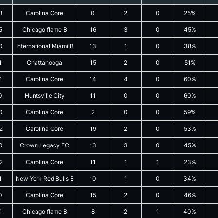
3
Carolina Core
0
2
0
25%
5
Chicago flame B
16
3
0
45%
0
International Miami B
13
1
0
38%
1
Chattanooga
15
2
0
51%
1
Carolina Core
14
4
0
60%
0
Huntsville City
11
0
0
60%
0
Carolina Core
2
0
0
59%
2
Carolina Core
19
2
0
53%
0
Crown Legacy FC
13
3
0
45%
2
Carolina Core
11
1
1
23%
1
New York Red Bulls B
10
1
0
34%
0
Carolina Core
15
2
0
46%
1
Chicago flame B
8
2
1
40%