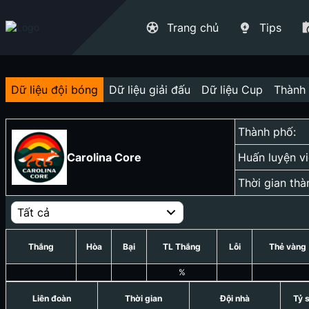
Trang chủ
Tips
Dữ liệu đội bóng
Dữ liệu giải đấu
Dữ liệu Cup
Thành 
Thành phố:
Carolina Core
Huấn luyện vi
Thời gian thà
Tất cả
Thắng
Hòa
Bại
TL Thắng
Lỗi
Thẻ vàng
%
Liên đoàn
Thời gian
Đội nhà
Tỷ 