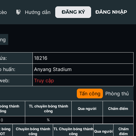
kèo
Hướng dẫn
ĐĂNG KÝ
ĐĂNG NHẬP
ợng
ứa:
18216
p huấn:
Anyang Stadium
web:
Truy cập
Tấn công
Phòng thủ
bóng thành
TL chuyền bóng thành
Qua người
Chấm điểm
ông
công
(
)
%
t bóng
Chuyền bóng thành
TL Chuyền bóng thành
Chấm
Qua người
OT
công
công
điểm