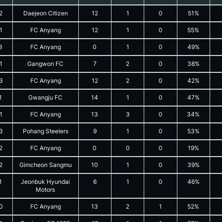
2
Daejeon Citizen
12
1
0
51%
1
FC Anyang
12
1
0
55%
3
FC Anyang
0
1
0
49%
1
Gangwon FC
7
2
0
38%
3
FC Anyang
12
2
0
42%
1
Gwangju FC
14
1
0
47%
1
FC Anyang
13
3
0
34%
3
Pohang Steelers
9
1
0
53%
2
FC Anyang
0
0
0
19%
2
Gimcheon Sangmu
10
1
0
39%
1
Jeonbuk Hyundai
6
1
0
46%
Motors
0
FC Anyang
13
2
1
52%