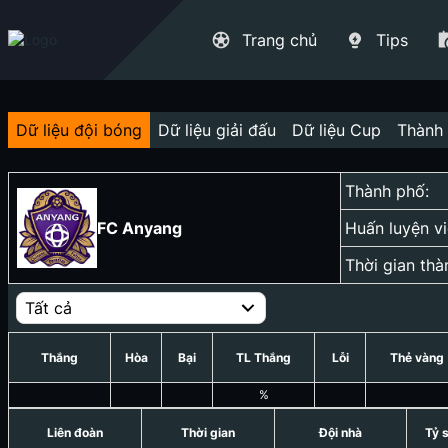
Trang chủ
Tips
Dữ liệu đội bóng
Dữ liệu giải đấu
Dữ liệu Cup
Thành 
Thành phố:
FC Anyang
Huấn luyện vi
Thời gian thà
Tất cả
Thắng
Hòa
Bại
TL Thắng
Lỗi
Thẻ vàng
%
Liên đoàn
Thời gian
Đội nhà
Tỷ 