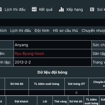
Lịch thi đấu
Kết quả
Xếp hạng
Soi 
tích
Lịch thi đấu
Đội hình
Hồ sơ cầu thủ
Chuyển như
Anyang
Sức ch
ên:
Ryu Byung-hoon
Sân tậ
nh lập:
2013-2-2
Trang 
Dữ liệu đội bóng
Chuyền 
Số thẻ đỏ
TL kiểm soát bóng
Sút bóng OT
c
(
)
TL kiểm
Sú
số
Đội khách
Lỗi
Thẻ vàng
Số thẻ đỏ
soát bóng