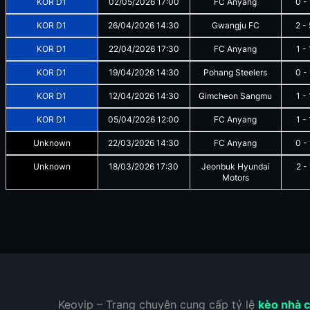
KOR D1
02/05/2026
17:00
FC Anyang
0
-
KOR D1
26/04/2026
14:30
Gwangju FC
2
-
KOR D1
22/04/2026
17:30
FC Anyang
1
-
KOR D1
19/04/2026
14:30
Pohang Steelers
0
-
KOR D1
12/04/2026
14:30
Gimcheon Sangmu
1
-
KOR D1
05/04/2026
12:00
FC Anyang
1
-
Unknown
22/03/2026
14:30
FC Anyang
0
-
Unknown
18/03/2026
17:30
Jeonbuk Hyundai
2
-
Motors
Keovip – Trang chuyên cung cấp tỷ lệ
kèo nhà c