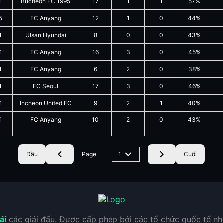
1
Bucheon FC 1995
17
1
1
57%
5
FC Anyang
12
1
0
44%
1
Ulsan Hyundai
8
0
0
43%
1
FC Anyang
16
3
0
45%
1
FC Anyang
6
2
0
38%
1
FC Seoul
17
3
0
46%
1
Incheon United FC
9
2
1
40%
1
FC Anyang
10
2
0
43%
Đầu
Page
1
Cuối
ái
các giải đấu. Được cấp phép bởi các tổ chức quốc tế n