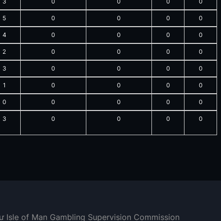
3
0
0
0
0
5
0
0
0
0
4
0
0
0
0
2
0
0
0
0
3
0
0
0
0
1
0
0
0
0
0
0
0
0
0
3
0
0
0
0
hư Isle of Man Gambling Supervision Commission